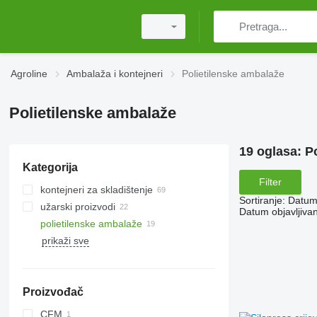
Agroline
Ambalaža i kontejneri
Polietilenske ambalaže
Polietilenske ambalaže
19 oglasa:
Po
Kategorija
Filter
kontejneri za skladištenje
Sortiranje
:
Datum 
užarski proizvodi
Datum objavljivan
polietilenske ambalaže
prikaži sve
Proizvođač
CFM