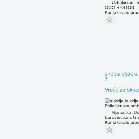
Uzbekistan, T
OOO RESTOB
Kontaktirajte pro
x 40 cm x 90 cm (
7
Vreće za sklad
Aukcija
Polietilenska am
Njemačka, D
Euro Auctions G
Kontaktirajte pro