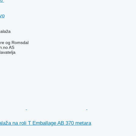
evo
balaža
re og Romsdal
n.no AS
davatelja
alaža na roli T Emballage AB 370 metara