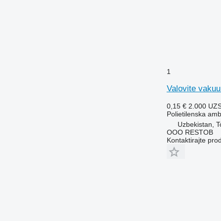
1
Valovite vaku
0,15 €
2.000 UZ
Polietilenska am
Uzbekistan, T
OOO RESTOB
Kontaktirajte pro