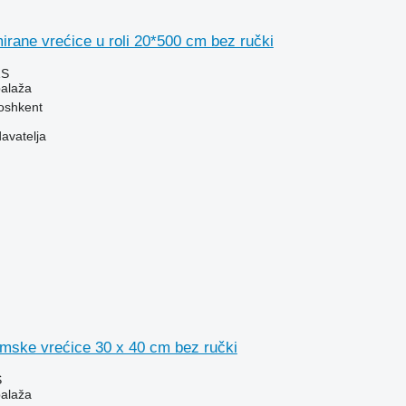
irane vrećice u roli 20*500 cm bez ručki
ZS
balaža
oshkent
davatelja
umske vrećice 30 x 40 cm bez ručki
S
balaža