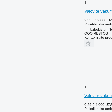
1
Valovite vakum
2,33 €
32.000 U
Polietilenska am
Uzbekistan, T
OOO RESTOB
Kontaktirajte pro
1
Valovite vaku
0,29 €
4.000 UZ
Polietilenska am