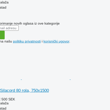
balaža
stad
 primanje novih oglasa iz ove kategorije
e na našu
politiku privatnosti
i
korisnički ugovor
.
 Silacord 80 rola, 750x1500
€
500 SEK
balaža
stad