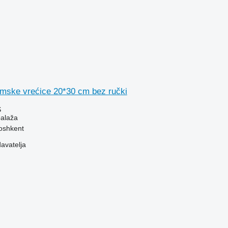
umske vrećice 20*30 cm bez ručki
S
balaža
oshkent
davatelja