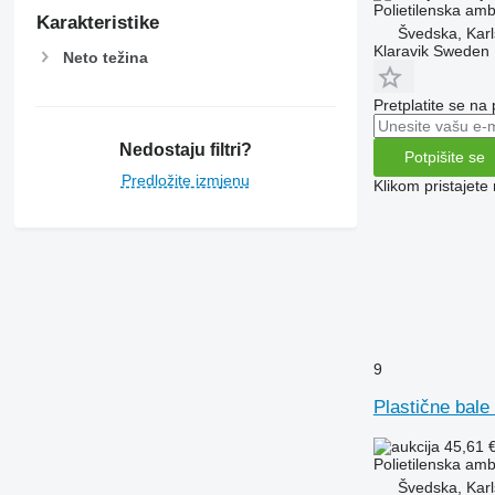
Polietilenska am
Karakteristike
Švedska, Karl
Klaravik Sweden
Neto težina
Pretplatite se na
Nedostaju filtri?
Potpišite se
Predložite izmjenu
Klikom pristajet
9
Plastične bale
45,61 
Polietilenska am
Švedska, Karl