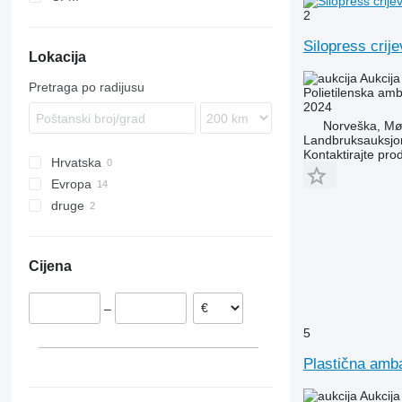
2
Silopress crij
Lokacija
Aukcija
Pretraga po radijusu
Polietilenska am
2024
Norveška, Mø
Landbruksauksjo
Kontaktirajte pro
Hrvatska
Evropa
druge
Švedska
Njemačka
Kolumbija
Norveška
Čile
Cijena
Nizozemska
Španjolska
–
Danska
5
Plastična amb
Aukcija