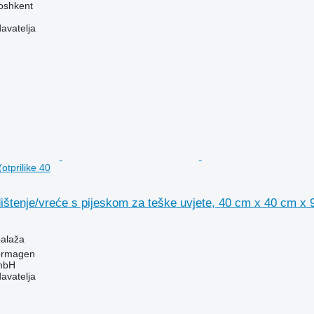
oshkent
davatelja
otprilike 40
ištenje/vreće s pijeskom za teške uvjete, 40 cm x 40 cm x 9
balaža
ormagen
mbH
davatelja