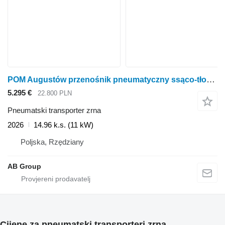
POM Augustów przenośnik pneumatyczny ssąco-tłoczący T207/1
5.295 €
22.800 PLN
Pneumatski transporter zrna
2026
14.96 k.s. (11 kW)
Poljska, Rzędziany
AB Group
Cijene za pneumatski transporteri zrna