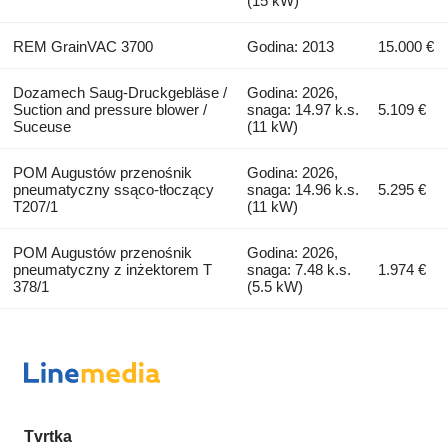
(15 kW)
REM GrainVAC 3700
Godina: 2013
15.000 €
Dozamech Saug-Druckgebläse /
Godina: 2026,
Suction and pressure blower /
snaga: 14.97 k.s.
5.109 €
Suceuse
(11 kW)
POM Augustów przenośnik
Godina: 2026,
pneumatyczny ssąco-tłoczący
snaga: 14.96 k.s.
5.295 €
T207/1
(11 kW)
POM Augustów przenośnik
Godina: 2026,
pneumatyczny z inżektorem T
snaga: 7.48 k.s.
1.974 €
378/1
(5.5 kW)
Tvrtka