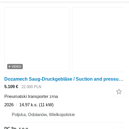
VIDEO
Dozamech Saug-Druckgebläse / Suction and pressure blower / Suceuse
5.109 €
22.000 PLN
Pneumatski transporter zrna
2026
14.97 k.s. (11 kW)
Poljska, Odolanów, Wielkopolskie
DC Sp. z o.o.