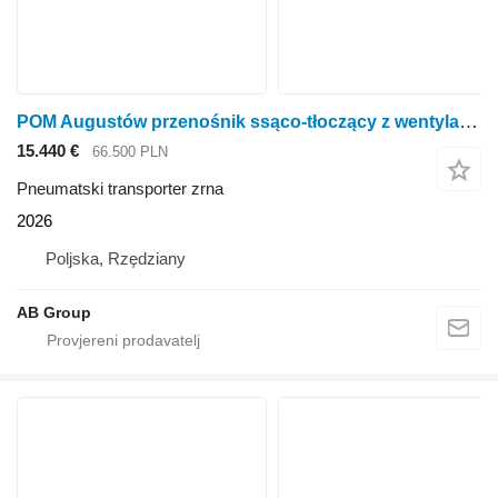
POM Augustów przenośnik ssąco-tłoczący z wentylatorem trójstopniowym T 449/2
15.440 €
66.500 PLN
Pneumatski transporter zrna
2026
Poljska, Rzędziany
AB Group