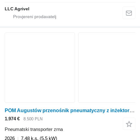
LLC Agrivel
POM Augustów przenośnik pneumatyczny z inżektorem T 378/1
1.974 €
8.500 PLN
Pneumatski transporter zrna
2026
7.48 k.s. (5.5 kW)