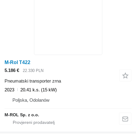
M-Rol T422
5.186 €
22.330 PLN
Pneumatski transporter zrna
2023
20.41 k.s. (15 kW)
Poljska, Odolanów
M-ROL Sp. z o.o.