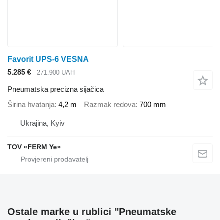
Favorit UPS-6 VESNA
5.285 €
271.900 UAH
Pneumatska precizna sijačica
Širina hvatanja
4,2 m
Razmak redova
700 mm
Ukrajina, Kyiv
TOV «FERM Ye»
Ostale marke u rublici "Pneumatske