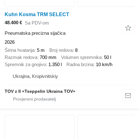
Kuhn Kosma TRM SELECT
48.400 €
Sa PDV-om
Pneumatska precizna sijačica
2026
Širina hvatanja
5 m
Broj redova
8
Razmak redova
700 mm
Volumen spremnika
50 l
Spremnik za gnojivo
1.350 l
Radna brzina
10 km/h
Ukrajina, Kropivnitskiy
TOV z II «Tseppelin Ukraina TOV»