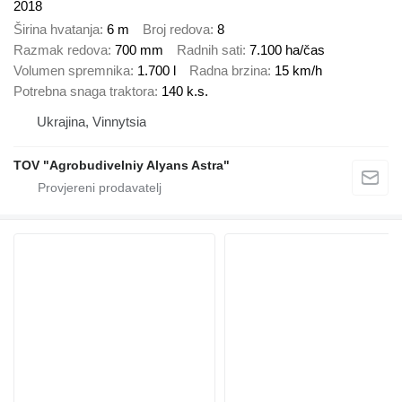
2018
Širina hvatanja
6 m
Broj redova
8
Razmak redova
700 mm
Radnih sati
7.100 ha/čas
Volumen spremnika
1.700 l
Radna brzina
15 km/h
Potrebna snaga traktora
140 k.s.
Ukrajina, Vinnytsia
TOV "Agrobudivelniy Alyans Astra"