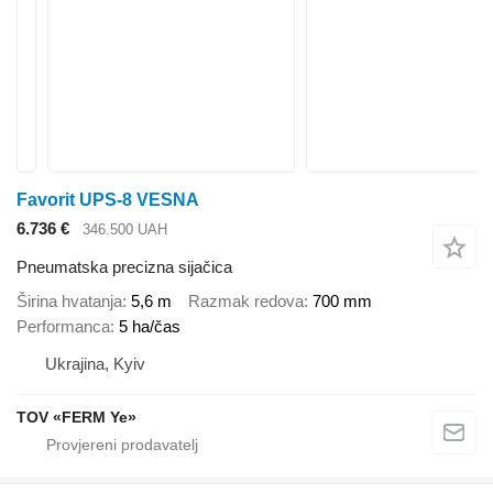
Favorit UPS-8 VESNA
6.736 €
346.500 UAH
Pneumatska precizna sijačica
Širina hvatanja
5,6 m
Razmak redova
700 mm
Performanca
5 ha/čas
Ukrajina, Kyiv
TOV «FERM Ye»