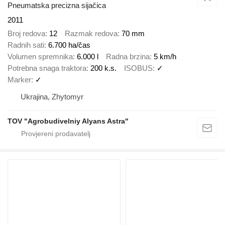
Pneumatska precizna sijačica
2011
Broj redova
12
Razmak redova
70 mm
Radnih sati
6.700 ha/čas
Volumen spremnika
6.000 l
Radna brzina
5 km/h
Potrebna snaga traktora
200 k.s.
ISOBUS
✓
Marker
✓
Ukrajina, Zhytomyr
TOV "Agrobudivelniy Alyans Astra"