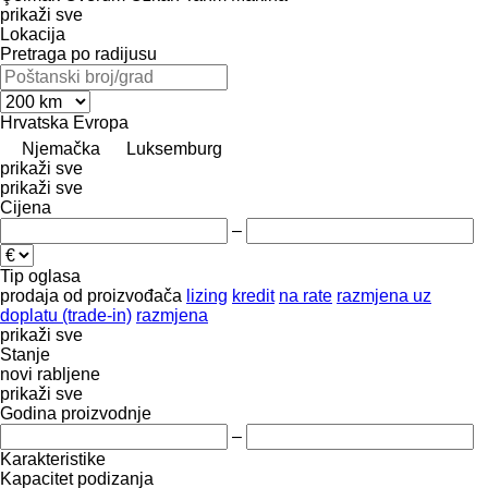
prikaži sve
Lokacija
Pretraga po radijusu
Hrvatska
Evropa
Njemačka
Luksemburg
prikaži sve
prikaži sve
Cijena
–
Tip oglasa
prodaja
od proizvođača
lizing
kredit
na rate
razmjena uz
doplatu (trade-in)
razmjena
prikaži sve
Stanje
novi
rabljene
prikaži sve
Godina proizvodnje
–
Karakteristike
Kapacitet podizanja