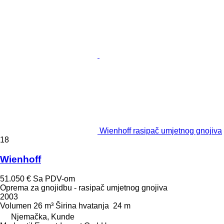
Wienhoff rasipač umjetnog gnojiva
18
Wienhoff
51.050 €
Sa PDV-om
Oprema za gnojidbu - rasipač umjetnog gnojiva
2003
Volumen
26 m³
Širina hvatanja
24 m
Njemačka, Kunde