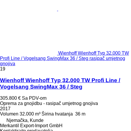
Wienhoff Wienhoff Typ 32.000 TW
Profi Line / Vogelsang SwingMax 36 / Steg rasipač umjetnog
gnojiva
19
Wienhoff Wienhoff Typ 32.000 TW Profi Line /
Vogelsang SwingMax 36 / Steg
305.800 €
Sa PDV-om
Oprema za gnojidbu - rasipač umjetnog gnojiva
2017
Volumen
32.000 m³
Širina hvatanja
36 m
Njemačka, Kunde
Merkantil Export-Import GmbH
Kontaktirajte prodavatelja