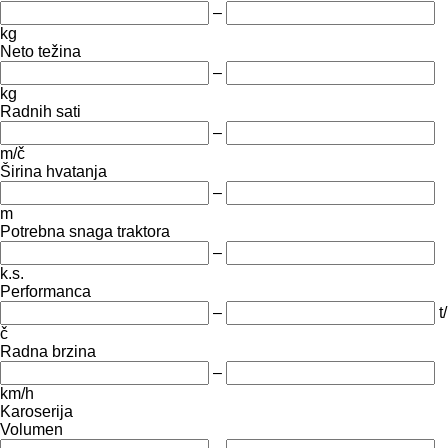
–
kg
Neto težina
–
kg
Radnih sati
–
m/č
Širina hvatanja
–
m
Potrebna snaga traktora
–
k.s.
Performanca
–
t/
č
Radna brzina
–
km/h
Karoserija
Volumen