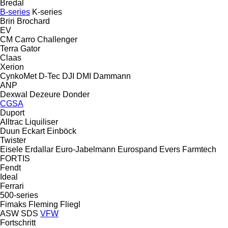
Bredal
B-series
K-series
Briri
Brochard
EV
CM
Carro
Challenger
Terra Gator
Claas
Xerion
CynkoMet
D-Tec
DJI
DMI
Dammann
ANP
Dexwal
Dezeure
Donder
CGSA
Duport
Alltrac
Liquiliser
Duun
Eckart
Einböck
Twister
Eisele
Erdallar
Euro-Jabelmann
Eurospand
Evers
Farmtech
FORTIS
Fendt
Ideal
Ferrari
500-series
Fimaks
Fleming
Fliegl
ASW
SDS
VFW
Fortschritt