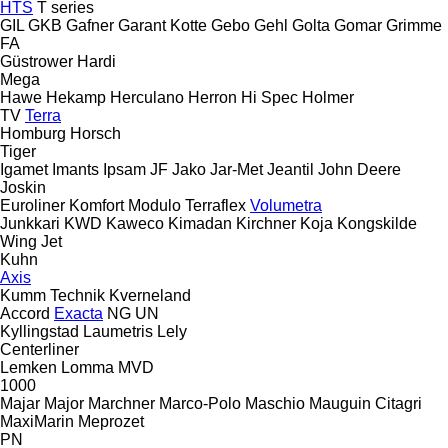
HTS
T series
GIL
GKB
Gafner
Garant Kotte
Gebo
Gehl
Golta
Gomar
Grimme
FA
Güstrower
Hardi
Mega
Hawe
Hekamp
Herculano
Herron
Hi Spec
Holmer
TV
Terra
Homburg
Horsch
Tiger
Igamet
Imants
Ipsam
JF
Jako
Jar-Met
Jeantil
John Deere
Joskin
Euroliner
Komfort
Modulo
Terraflex
Volumetra
Junkkari
KWD
Kaweco
Kimadan
Kirchner
Koja
Kongskilde
Wing Jet
Kuhn
Axis
Kumm Technik
Kverneland
Accord
Exacta
NG
UN
Kyllingstad
Laumetris
Lely
Centerliner
Lemken
Lomma
MVD
1000
Majar
Major
Marchner
Marco-Polo
Maschio
Mauguin Citagri
MaxiMarin
Meprozet
PN