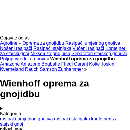
Objavite oglas
Agroline
»
Oprema za gnojidbu
Rasipači umjetnog gnojiva
Nošeni rasipači
Rasipači stajnjaka
Vučeni rasipači
Kontejneri
za stajski gnoj
Mikseri za gnojnicu
Separatori stajskog gnojiva
Poljoprivredni dronovi
»
Wienhoff oprema za gnojidbu
Amazone
Amazone
Bogballe
Fliegl
Garant Kotte
Joskin
Kverneland
Rauch
Samson
Zunhammer
»
Wienhoff oprema za
gnojidbu
Kategorija
rasipači umjetnog gnojiva
rasipači stajnjaka
kontejneri za
stajski gnoj
prikaži sve