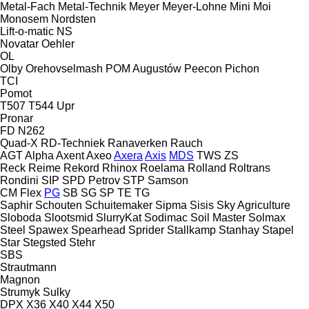
Metal-Fach
Metal-Technik
Meyer
Meyer-Lohne
Mini
Moi
Monosem
Nordsten
Lift-o-matic
NS
Novatar
Oehler
OL
Olby
Orehovselmash
POM Augustów
Peecon
Pichon
TCI
Pomot
T507
T544
Upr
Pronar
FD
N262
Quad-X
RD-Techniek
Ranaverken
Rauch
AGT
Alpha
Axent
Axeo
Axera
Axis
MDS
TWS
ZS
Reck
Reime
Rekord
Rhinox
Roelama
Rolland
Roltrans
Rondini
SIP
SPD Petrov
STP
Samson
CM
Flex
PG
SB
SG
SP
TE
TG
Saphir
Schouten
Schuitemaker
Sipma
Sisis
Sky Agriculture
Sloboda
Slootsmid
SlurryKat
Sodimac
Soil Master
Solmax
Steel
Spawex
Spearhead
Sprider
Stallkamp
Stanhay
Stapel
Star
Stegsted
Stehr
SBS
Strautmann
Magnon
Strumyk
Sulky
DPX
X36
X40
X44
X50