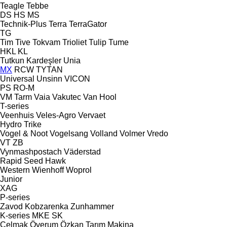
Teagle
Tebbe
DS
HS
MS
Technik-Plus
Terra
TerraGator
TG
Tim
Tive
Tokvam
Trioliet
Tulip
Tume
HKL
KL
Tutkun Kardeşler
Unia
MX
RCW
TYTAN
Universal
Unsinn
VICON
PS
RO-M
VM Tarm
Vaia
Vakutec
Van Hool
T-series
Veenhuis
Veles-Agro
Vervaet
Hydro Trike
Vogel & Noot
Vogelsang
Volland
Volmer
Vredo
VT
ZB
Vynmashpostach
Väderstad
Rapid
Seed Hawk
Western
Wienhoff
Woprol
Junior
XAG
P-series
Zavod Kobzarenka
Zunhammer
K-series
MKE
SK
Çelmak
Överum
Özkan Tarım Makina