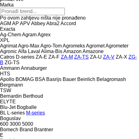
Marka
Po ovom zahtjevu ništa nije pronađeno
AGM
AP
APV
Abbey
Abra2
Accord
Exacta
Ag-Chem
Agram
Agrex
XPL
Agrimat
Agro-Max
Agro-Tom
Agromeks
Agromet
Agrometer
Agronic
Alfa Laval
Alima-Bis
Amazon
Amazone
Catros
D-series
ZA-E
ZA-F
ZA-M
ZA-TS
ZA-U
ZA-V
ZA-X
ZG-
B
ZG-TS
Ammann
Annaburger
HTS
Apollo
BOMAG
BSA
Basrijs
Bauer
Beinlich
Belagromash
Bergmann
TSW
Bernardin
Berthoud
ELYTE
Blu-Jet
Bogballe
BL
L-series
M-series
Boguslav
600
3000
5000
Bomech
Brand
Brantner
E