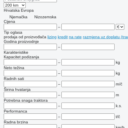
Hrvatska
Evropa
Njemačka
Nizozemska
Cijena
–
Tip oglasa
prodaja
od proizvođača
lizing
kredit
na rate
razmjena uz doplatu (tra
Godina proizvodnje
–
Karakteristike
Kapacitet podizanja
–
kg
Neto težina
–
kg
Radnih sati
–
m/č
Širina hvatanja
–
m
Potrebna snaga traktora
–
k.s.
Performanca
–
t/č
Radna brzina
–
km/h