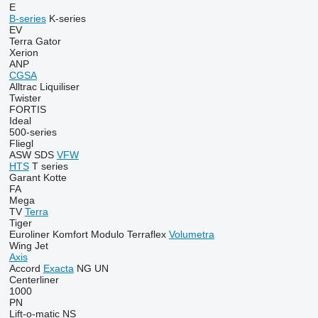
E
B-series
K-series
EV
Terra Gator
Xerion
ANP
CGSA
Alltrac
Liquiliser
Twister
FORTIS
Ideal
500-series
Fliegl
ASW
SDS
VFW
HTS
T series
Garant Kotte
FA
Mega
TV
Terra
Tiger
Euroliner
Komfort
Modulo
Terraflex
Volumetra
Wing Jet
Axis
Accord
Exacta
NG
UN
Centerliner
1000
PN
Lift-o-matic
NS