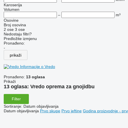
Karoserija
Volumen
–
m³
Osovine
Broj osovina
2 ose
3 ose
Nedostaju filtri?
Predložite izmjenu
Pronađeno:
-
prikaži
Informacije o Vredo
Pronađeno:
13 oglasa
Prikaži
13 oglasa:
Vredo oprema za gnojidbu
Filter
Sortiranje
:
Datum objavljivanja
Datum objavljivanja
Prvo skupe
Prvo jeftine
Godina proizvodnje - prv