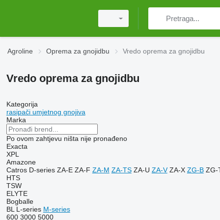
Agroline
Oprema za gnojidbu
Vredo oprema za gnojidbu
Vredo oprema za gnojidbu
Kategorija
rasipači umjetnog gnojiva
Marka
Po ovom zahtjevu ništa nije pronađeno
Exacta
XPL
Amazone
Catros
D-series
ZA-E
ZA-F
ZA-M
ZA-TS
ZA-U
ZA-V
ZA-X
ZG-B
ZG-
HTS
TSW
ELYTE
Bogballe
BL
L-series
M-series
600
3000
5000