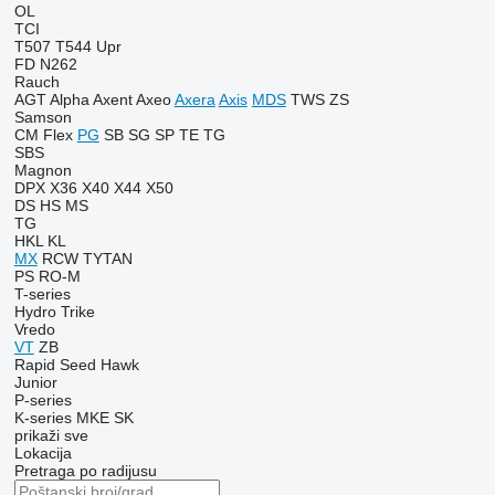
OL
TCI
T507
T544
Upr
FD
N262
Rauch
AGT
Alpha
Axent
Axeo
Axera
Axis
MDS
TWS
ZS
Samson
CM
Flex
PG
SB
SG
SP
TE
TG
SBS
Magnon
DPX
X36
X40
X44
X50
DS
HS
MS
TG
HKL
KL
MX
RCW
TYTAN
PS
RO-M
T-series
Hydro Trike
Vredo
VT
ZB
Rapid
Seed Hawk
Junior
P-series
K-series
MKE
SK
prikaži sve
Lokacija
Pretraga po radijusu