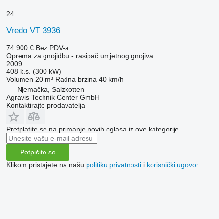
24
Vredo VT 3936
74.900 €
Bez PDV-a
Oprema za gnojidbu - rasipač umjetnog gnojiva
2009
408 k.s. (300 kW)
Volumen
20 m³
Radna brzina
40 km/h
Njemačka, Salzkotten
Agravis Technik Center GmbH
Kontaktirajte prodavatelja
Pretplatite se na primanje novih oglasa iz ove kategorije
Potpišite se
Klikom pristajete na našu
politiku privatnosti
i
korisnički ugovor
.