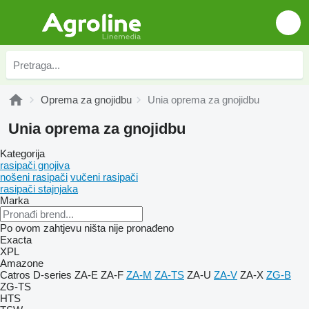
Oprema za gnojidbu
Unia oprema za gnojidbu
Unia oprema za gnojidbu
Kategorija
rasipači gnojiva
nošeni rasipači
vučeni rasipači
rasipači stajnjaka
Marka
Po ovom zahtjevu ništa nije pronađeno
Exacta
XPL
Amazone
Catros
D-series
ZA-E
ZA-F
ZA-M
ZA-TS
ZA-U
ZA-V
ZA-X
ZG-B
ZG-TS
HTS