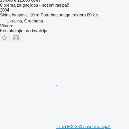
234,40 €
12.000 UAH
Oprema za gnojidbu - nošeni rasipač
2004
Širina hvatanja
10 m
Potrebna snaga traktora
80 k.s.
Ukrajina, Grechana
Vitagro
Kontaktirajte prodavatelja
Unia MX-850 nošeni rasipač