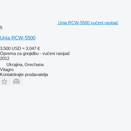
Unia RCW-5500 vučeni rasipač
5
Unia RCW-5500
3.500 USD
≈ 3.047 €
Oprema za gnojidbu - vučeni rasipač
2012
Ukrajina, Grechana
Vitagro
Kontaktirajte prodavatelja