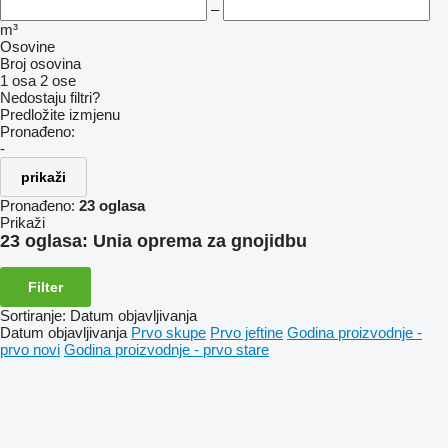
–
m³
Osovine
Broj osovina
1 osa
2 ose
Nedostaju filtri?
Predložite izmjenu
Pronađeno:
-
prikaži
Pronađeno:
23 oglasa
Prikaži
23 oglasa:
Unia oprema za gnojidbu
Filter
Sortiranje
:
Datum objavljivanja
Datum objavljivanja
Prvo skupe
Prvo jeftine
Godina proizvodnje -
prvo novi
Godina proizvodnje - prvo stare