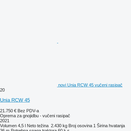
novi Unia RCW 45 vučeni rasipač
20
Unia RCW 45
21.750 €
Bez PDV-a
Oprema za gnojidbu - vučeni rasipač
2021
Volumen
4,5 l
Neto težina
2.430 kg
Broj osovina
1
Širina hvatanja
36 m
Potrebna snaga traktora
60 k.s.