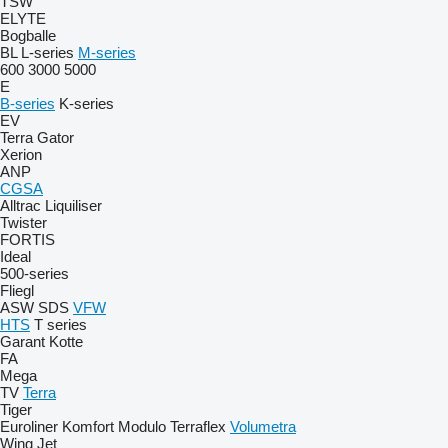
TSW
ELYTE
Bogballe
BL
L-series
M-series
600
3000
5000
E
B-series
K-series
EV
Terra Gator
Xerion
ANP
CGSA
Alltrac
Liquiliser
Twister
FORTIS
Ideal
500-series
Fliegl
ASW
SDS
VFW
HTS
T series
Garant Kotte
FA
Mega
TV
Terra
Tiger
Euroliner
Komfort
Modulo
Terraflex
Volumetra
Wing Jet