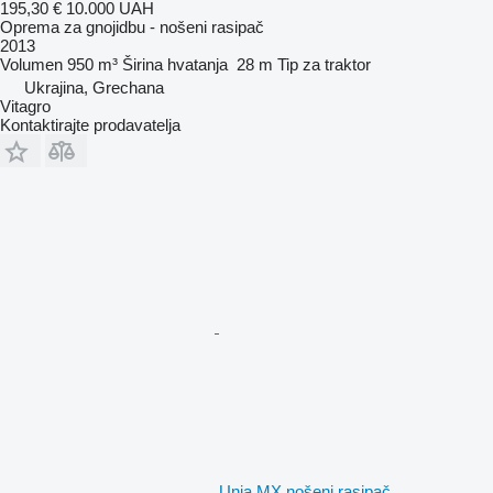
195,30 €
10.000 UAH
Oprema za gnojidbu - nošeni rasipač
2013
Volumen
950 m³
Širina hvatanja
28 m
Tip
za traktor
Ukrajina, Grechana
Vitagro
Kontaktirajte prodavatelja
Unia MX nošeni rasipač