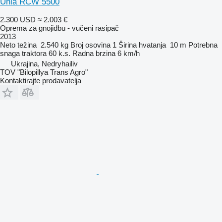
Unia RCW 5500
2.300 USD
≈ 2.003 €
Oprema za gnojidbu - vučeni rasipač
2013
Neto težina
2.540 kg
Broj osovina
1
Širina hvatanja
10 m
Potrebna
snaga traktora
60 k.s.
Radna brzina
6 km/h
Ukrajina, Nedryhailiv
TOV "Bilopillya Trans Agro"
Kontaktirajte prodavatelja