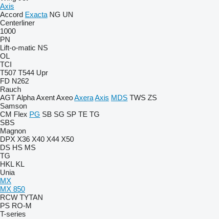
Axis
Accord
Exacta
NG
UN
Centerliner
1000
PN
Lift-o-matic
NS
OL
TCI
T507
T544
Upr
FD
N262
Rauch
AGT
Alpha
Axent
Axeo
Axera
Axis
MDS
TWS
ZS
Samson
CM
Flex
PG
SB
SG
SP
TE
TG
SBS
Magnon
DPX
X36
X40
X44
X50
DS
HS
MS
TG
HKL
KL
Unia
MX
MX 850
RCW
TYTAN
PS
RO-M
T-series