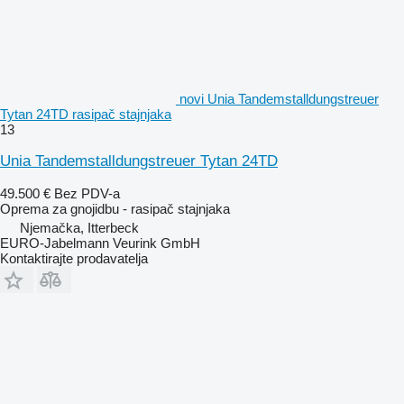
novi Unia Tandemstalldungstreuer
Tytan 24TD rasipač stajnjaka
13
Unia Tandemstalldungstreuer Tytan 24TD
49.500 €
Bez PDV-a
Oprema za gnojidbu - rasipač stajnjaka
Njemačka, Itterbeck
EURO-Jabelmann Veurink GmbH
Kontaktirajte prodavatelja