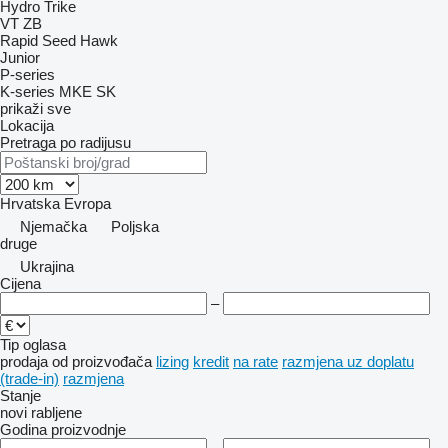
Hydro Trike
VT
ZB
Rapid
Seed Hawk
Junior
P-series
K-series
MKE
SK
prikaži sve
Lokacija
Pretraga po radijusu
Hrvatska
Evropa
Njemačka
Poljska
druge
Ukrajina
Cijena
–
Tip oglasa
prodaja
od proizvođača
lizing
kredit
na rate
razmjena uz doplatu
(trade-in)
razmjena
Stanje
novi
rabljene
Godina proizvodnje