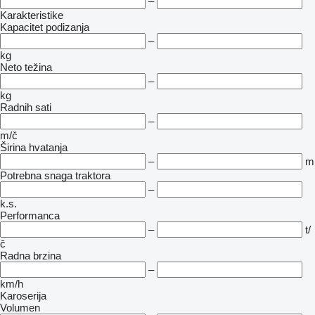
–
Karakteristike
Kapacitet podizanja
–
kg
Neto težina
–
kg
Radnih sati
–
m/č
Širina hvatanja
–
m
Potrebna snaga traktora
–
k.s.
Performanca
–
t/
č
Radna brzina
–
km/h
Karoserija
Volumen