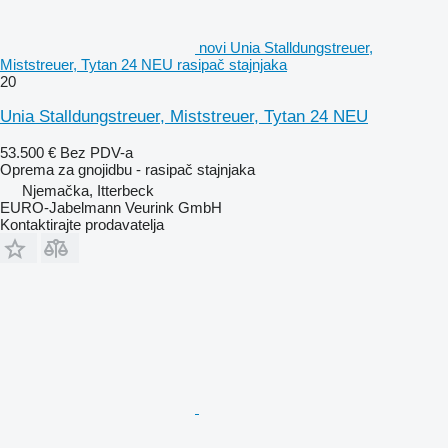
novi Unia Stalldungstreuer,
Miststreuer, Tytan 24 NEU rasipač stajnjaka
20
Unia Stalldungstreuer, Miststreuer, Tytan 24 NEU
53.500 €
Bez PDV-a
Oprema za gnojidbu - rasipač stajnjaka
Njemačka, Itterbeck
EURO-Jabelmann Veurink GmbH
Kontaktirajte prodavatelja