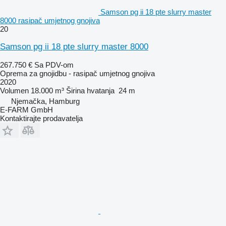
Samson pg ii 18 pte slurry master
8000 rasipač umjetnog gnojiva
20
Samson pg ii 18 pte slurry master 8000
267.750 €
Sa PDV-om
Oprema za gnojidbu - rasipač umjetnog gnojiva
2020
Volumen
18.000 m³
Širina hvatanja
24 m
Njemačka, Hamburg
E-FARM GmbH
Kontaktirajte prodavatelja