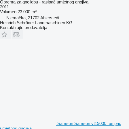
Oprema za gnojidbu - rasipač umjetnog gnojiva
2011
Volumen
23.000 m³
Njemačka, 21702 Ahlerstedt
Heinrich Schröder Landmaschinen KG
Kontaktirajte prodavatelja
Samson Samson vt19000 rasipač
umjetnog gnojiva