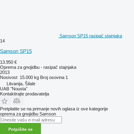
Samson SP15 rasipač stajnjaka
14
Samson SP15
13.950 €
Oprema za gnojidbu - rasipač stajnjaka
2013
Nosivost
15.000 kg
Broj osovina
1
Litvanija, Šilalė
UAB "Nousta"
Kontaktirajte prodavatelja
Pretplatite se na primanje novih oglasa iz ove kategorije
oprema za gnojidbu
Samson
Potpišite se