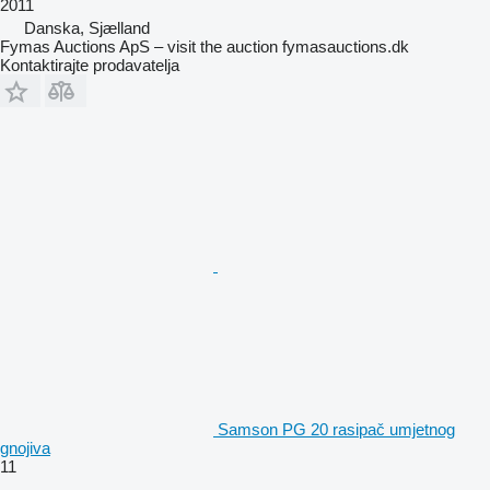
2011
Danska, Sjælland
Fymas Auctions ApS – visit the auction fymasauctions.dk
Kontaktirajte prodavatelja
Samson PG 20 rasipač umjetnog
gnojiva
11