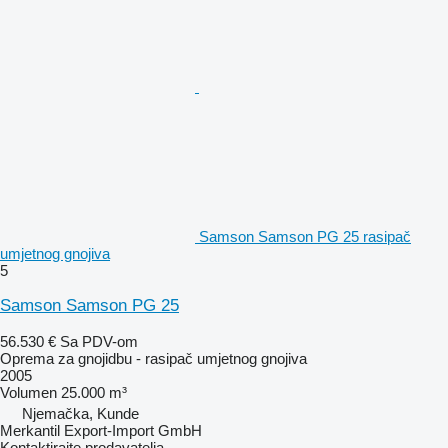
Samson Samson PG 25 rasipač
umjetnog gnojiva
5
Samson Samson PG 25
56.530 €
Sa PDV-om
Oprema za gnojidbu - rasipač umjetnog gnojiva
2005
Volumen
25.000 m³
Njemačka, Kunde
Merkantil Export-Import GmbH
Kontaktirajte prodavatelja