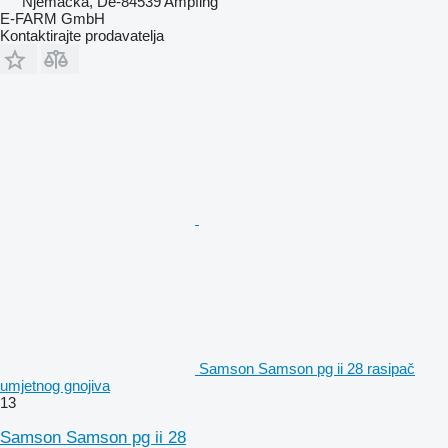
Njemačka, De-84539 Ampfing
E-FARM GmbH
Kontaktirajte prodavatelja
Samson Samson pg ii 28 rasipač
umjetnog gnojiva
13
Samson Samson pg ii 28