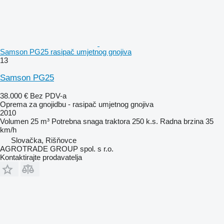
Samson PG25 rasipač umjetnog gnojiva
13
Samson PG25
38.000 €
Bez PDV-a
Oprema za gnojidbu - rasipač umjetnog gnojiva
2010
Volumen
25 m³
Potrebna snaga traktora
250 k.s.
Radna brzina
35
km/h
Slovačka, Rišňovce
AGROTRADE GROUP spol. s r.o.
Kontaktirajte prodavatelja