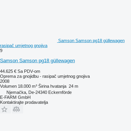
Samson Samson pg18 güllewagen
rasipač umjetnog gnojiva
9
Samson Samson pg18 güllewagen
44.625 €
Sa PDV-om
Oprema za gnojidbu - rasipač umjetnog gnojiva
2008
Volumen
18.000 m³
Širina hvatanja
24 m
Njemačka, De-24340 Eckernförde
E-FARM GmbH
Kontaktirajte prodavatelja