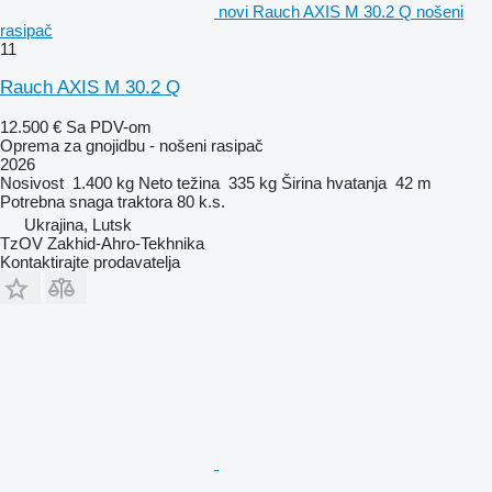
novi Rauch AXIS M 30.2 Q nošeni
rasipač
11
Rauch AXIS M 30.2 Q
12.500 €
Sa PDV-om
Oprema za gnojidbu - nošeni rasipač
2026
Nosivost
1.400 kg
Neto težina
335 kg
Širina hvatanja
42 m
Potrebna snaga traktora
80 k.s.
Ukrajina, Lutsk
TzOV Zakhid-Ahro-Tekhnika
Kontaktirajte prodavatelja