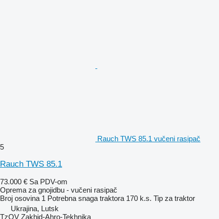
Rauch TWS 85.1 vučeni rasipač
5
Rauch TWS 85.1
73.000 €
Sa PDV-om
Oprema za gnojidbu - vučeni rasipač
Broj osovina
1
Potrebna snaga traktora
170 k.s.
Tip
za traktor
Ukrajina, Lutsk
TzOV Zakhid-Ahro-Tekhnika