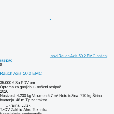
novi Rauch Axis 50.2 EMC nošeni
rasipač
8
Rauch Axis 50.2 EMC
35.000 €
Sa PDV-om
Oprema za gnojidbu - nošeni rasipač
2026
Nosivost
4.200 kg
Volumen
5,7 m³
Neto težina
710 kg
Širina
hvatanja
48 m
Tip
za traktor
Ukrajina, Lutsk
TzOV Zakhid-Ahro-Tekhnika
Kontaktirajte prodavatelja