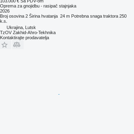
103.000 €
Sa PDV-om
Oprema za gnojidbu - rasipač stajnjaka
2026
Broj osovina
2
Širina hvatanja
24 m
Potrebna snaga traktora
250
k.s.
Ukrajina, Lutsk
TzOV Zakhid-Ahro-Tekhnika
Kontaktirajte prodavatelja