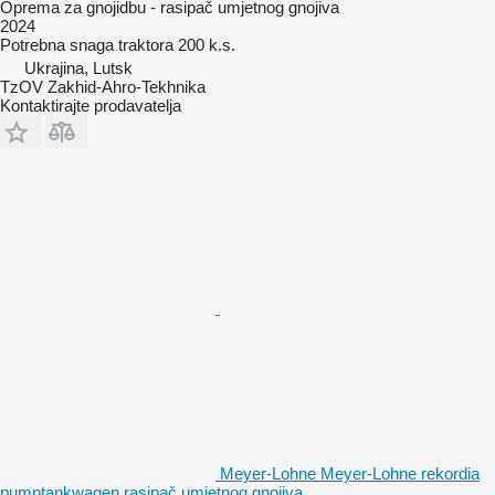
Oprema za gnojidbu - rasipač umjetnog gnojiva
2024
Potrebna snaga traktora
200 k.s.
Ukrajina, Lutsk
TzOV Zakhid-Ahro-Tekhnika
Kontaktirajte prodavatelja
Meyer-Lohne Meyer-Lohne rekordia
pumptankwagen rasipač umjetnog gnojiva