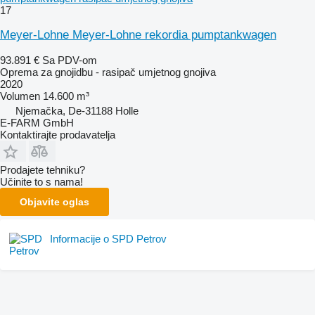
17
Meyer-Lohne Meyer-Lohne rekordia pumptankwagen
93.891 €
Sa PDV-om
Oprema za gnojidbu - rasipač umjetnog gnojiva
2020
Volumen
14.600 m³
Njemačka, De-31188 Holle
E-FARM GmbH
Kontaktirajte prodavatelja
Prodajete tehniku?
Učinite to s nama!
Objavite oglas
Informacije o SPD Petrov