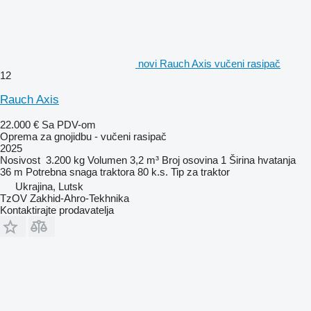
novi Rauch Axis vučeni rasipač
12
Rauch Axis
22.000 €
Sa PDV-om
Oprema za gnojidbu - vučeni rasipač
2025
Nosivost
3.200 kg
Volumen
3,2 m³
Broj osovina
1
Širina hvatanja
36 m
Potrebna snaga traktora
80 k.s.
Tip
za traktor
Ukrajina, Lutsk
TzOV Zakhid-Ahro-Tekhnika
Kontaktirajte prodavatelja