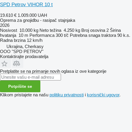
SPD Petrov VIHOR 10 t
19.610 €
1.009.000 UAH
Oprema za gnojidbu - rasipač stajnjaka
2026
Nosivost
10.000 kg
Neto težina
4.250 kg
Broj osovina
2
Širina
hvatanja
10 m
Performanca
300 t/č
Potrebna snaga traktora
90 k.s.
Radna brzina
12 km/h
Ukrajina, Cherkasy
OOO "SPD PETROV"
Kontaktirajte prodavatelja
Pretplatite se na primanje novih oglasa iz ove kategorije
Potpišite se
Klikom pristajete na našu
politiku privatnosti
i
korisnički ugovor
.