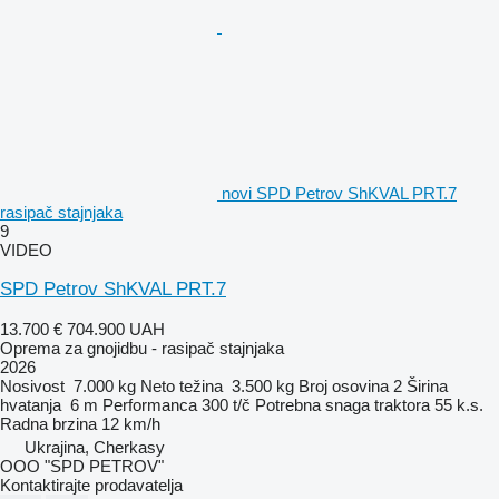
novi SPD Petrov ShKVAL PRT.7
rasipač stajnjaka
9
VIDEO
SPD Petrov ShKVAL PRT.7
13.700 €
704.900 UAH
Oprema za gnojidbu - rasipač stajnjaka
2026
Nosivost
7.000 kg
Neto težina
3.500 kg
Broj osovina
2
Širina
hvatanja
6 m
Performanca
300 t/č
Potrebna snaga traktora
55 k.s.
Radna brzina
12 km/h
Ukrajina, Cherkasy
OOO "SPD PETROV"
Kontaktirajte prodavatelja