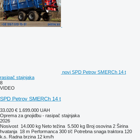
novi SPD Petrov SMERCh 14 t
rasipač stajnjaka
8
VIDEO
SPD Petrov SMERCh 14 t
33.020 €
1.699.000 UAH
Oprema za gnojidbu - rasipač stajnjaka
2026
Nosivost
14.000 kg
Neto težina
5.500 kg
Broj osovina
2
Širina
hvatanja
18 m
Performanca
300 t/č
Potrebna snaga traktora
120
k.s.
Radna brzina
12 km/h