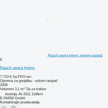
Rauch axera h/emc nošeni rasipač
6
Rauch axera h/emc
7.723 €
Sa PDV-om
Oprema za gnojidbu - nošeni rasipač
2006
Volumen
3,1 m³
Tip
za traktor
Austrija, At-3311 Zeillern
E-FARM GmbH
Kontaktirajte prodavatelja