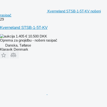
Kverneland STSB-1-5T-KV nošeni
rasipač
29
Kverneland STSB-1-5T-KV
1.405 €
10.500 DKK
Oprema za gnojidbu - nošeni rasipač
Danska, Tølløse
Klaravik Denmark