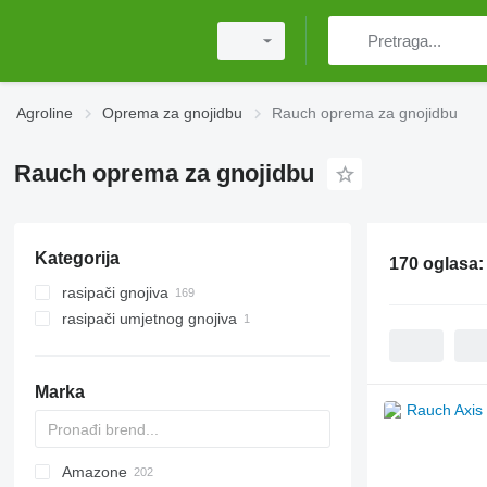
Agroline
Oprema za gnojidbu
Rauch oprema za gnojidbu
Rauch oprema za gnojidbu
Kategorija
170 oglasa
rasipači gnojiva
rasipači umjetnog gnojiva
nošeni rasipači
vučeni rasipači
kolica za rasipanje gnojiva
Marka
Amazone
Exacta
XPL