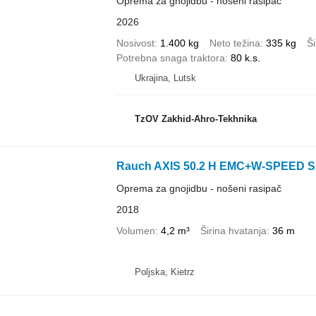
Oprema za gnojidbu - nošeni rasipač
2026
Nosivost
1.400 kg
Neto težina
335 kg
Ši
Potrebna snaga traktora
80 k.s.
Ukrajina, Lutsk
TzOV Zakhid-Ahro-Tekhnika
Rauch AXIS 50.2 H EMC+W-SPEED 
Oprema za gnojidbu - nošeni rasipač
2018
Volumen
4,2 m³
Širina hvatanja
36 m
Poljska, Kietrz