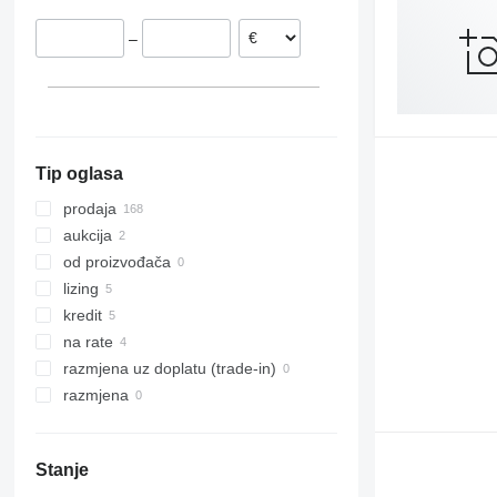
Nizozemska
–
Francuska
Finska
Slovačka
prikaži sve
Tip oglasa
prodaja
aukcija
od proizvođača
lizing
kredit
na rate
razmjena uz doplatu (trade-in)
razmjena
Stanje