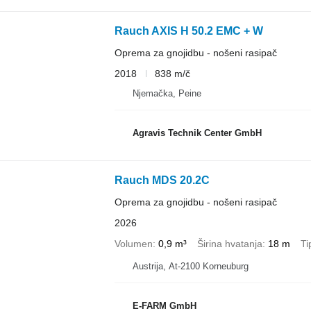
Rauch AXIS H 50.2 EMC + W
Oprema za gnojidbu - nošeni rasipač
2018
838 m/č
Njemačka, Peine
Agravis Technik Center GmbH
Rauch MDS 20.2C
Oprema za gnojidbu - nošeni rasipač
2026
Volumen
0,9 m³
Širina hvatanja
18 m
Ti
Austrija, At-2100 Korneuburg
E-FARM GmbH