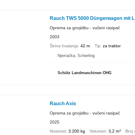
Rauch TWS 5000 Düngerwagen mit L
Oprema za gnojidbu - vučeni rasipač
2003
Širina hvatanja
42 m
Tip
za traktor
Njemačka, Schierling
Schütz Landmaschinen OHG
Rauch Axis
Oprema za gnojidbu - vučeni rasipač
2025
Nosivost
3.200 kg
Volumen
3,2 m³
Broj