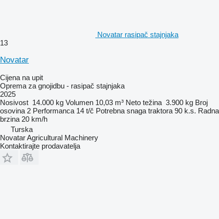
Novatar rasipač stajnjaka
13
Novatar
Cijena na upit
Oprema za gnojidbu - rasipač stajnjaka
2025
Nosivost
14.000 kg
Volumen
10,03 m³
Neto težina
3.900 kg
Broj
osovina
2
Performanca
14 t/č
Potrebna snaga traktora
90 k.s.
Radna
brzina
20 km/h
Turska
Novatar Agricultural Machinery
Kontaktirajte prodavatelja