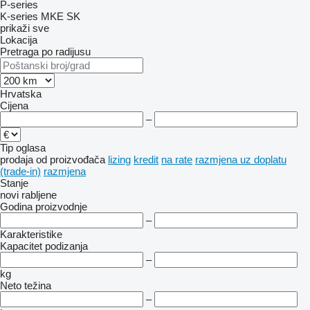
P-series
K-series
MKE
SK
prikaži sve
Lokacija
Pretraga po radijusu
Hrvatska
Cijena
–
Tip oglasa
prodaja
od proizvođača
lizing
kredit
na rate
razmjena uz doplatu
(trade-in)
razmjena
Stanje
novi
rabljene
Godina proizvodnje
–
Karakteristike
Kapacitet podizanja
–
kg
Neto težina
–