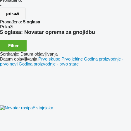
Pronađeno:
-
prikaži
Pronađeno:
5 oglasa
Prikaži
5 oglasa:
Novatar oprema za gnojidbu
Filter
Sortiranje
:
Datum objavljivanja
Datum objavljivanja
Prvo skupe
Prvo jeftine
Godina proizvodnje -
prvo novi
Godina proizvodnje - prvo stare