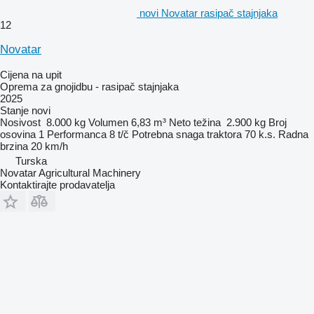
novi Novatar rasipač stajnjaka
12
Novatar
Cijena na upit
Oprema za gnojidbu - rasipač stajnjaka
2025
Stanje
novi
Nosivost
8.000 kg
Volumen
6,83 m³
Neto težina
2.900 kg
Broj
osovina
1
Performanca
8 t/č
Potrebna snaga traktora
70 k.s.
Radna
brzina
20 km/h
Turska
Novatar Agricultural Machinery
Kontaktirajte prodavatelja