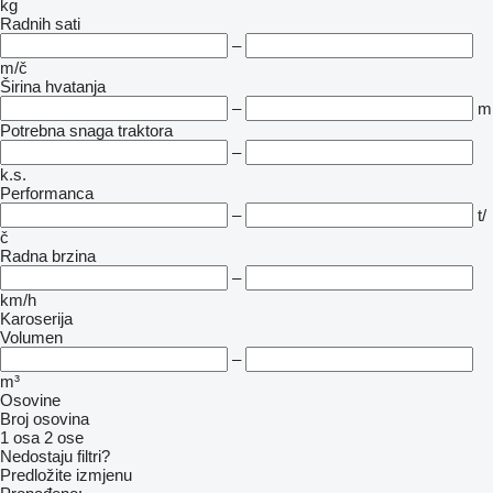
kg
Radnih sati
–
m/č
Širina hvatanja
–
m
Potrebna snaga traktora
–
k.s.
Performanca
–
t/
č
Radna brzina
–
km/h
Karoserija
Volumen
–
m³
Osovine
Broj osovina
1 osa
2 ose
Nedostaju filtri?
Predložite izmjenu