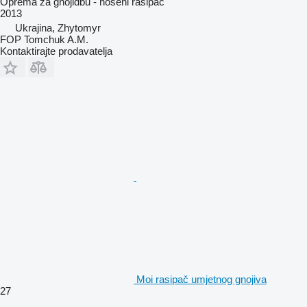
Oprema za gnojidbu - nošeni rasipač
2013
Ukrajina, Zhytomyr
FOP Tomchuk A.M.
Kontaktirajte prodavatelja
Moi rasipač umjetnog gnojiva
27