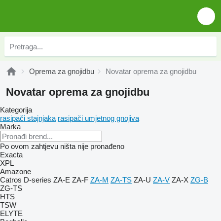
Oprema za gnojidbu
Novatar oprema za gnojidbu
Novatar oprema za gnojidbu
Kategorija
rasipači stajnjaka
rasipači umjetnog gnojiva
Marka
Po ovom zahtjevu ništa nije pronađeno
Exacta
XPL
Amazone
Catros
D-series
ZA-E
ZA-F
ZA-M
ZA-TS
ZA-U
ZA-V
ZA-X
ZG-B
ZG-TS
HTS
TSW
ELYTE