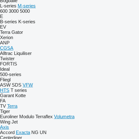
Bogballe
L-series
M-series
600
3000
5000
E
B-series
K-series
EV
Terra Gator
Xerion
ANP
CGSA
Alltrac
Liquiliser
Twister
FORTIS
Ideal
500-series
Fliegl
ASW
SDS
VFW
HTS
T series
Garant Kotte
FA
TV
Terra
Tiger
Euroliner
Modulo
Terraflex
Volumetra
Wing Jet
Axis
Accord
Exacta
NG
UN
Centerliner