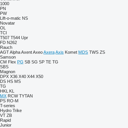
1000
PN
PW
Lift-o-matic
NS
Novatar
OL
TCI
T507
T544
Upr
FD
N262
Rauch
AGT
Alpha
Axent
Axeo
Axera
Axis
Komet
MDS
TWS
ZS
Samson
CM
Flex
PG
SB
SG
SP
TE
TG
SBS
Magnon
DPX
X36
X40
X44
X50
DS
HS
MS
TG
HKL
KL
MX
RCW
TYTAN
PS
RO-M
T-series
Hydro Trike
VT
ZB
Rapid
Junior