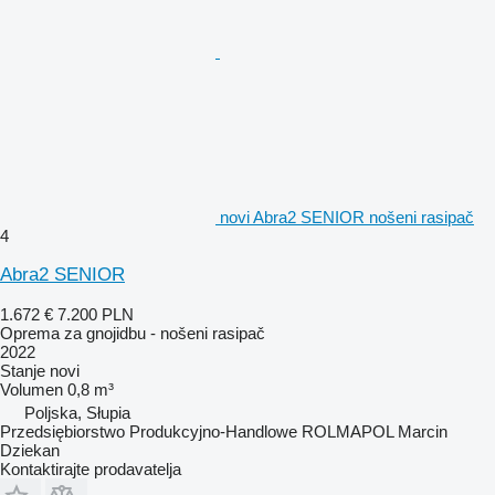
novi Abra2 SENIOR nošeni rasipač
4
Abra2 SENIOR
1.672 €
7.200 PLN
Oprema za gnojidbu - nošeni rasipač
2022
Stanje
novi
Volumen
0,8 m³
Poljska, Słupia
Przedsiębiorstwo Produkcyjno-Handlowe ROLMAPOL Marcin
Dziekan
Kontaktirajte prodavatelja