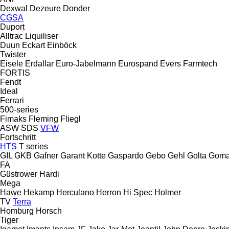
Dexwal
Dezeure
Donder
CGSA
Duport
Alltrac
Liquiliser
Duun
Eckart
Einböck
Twister
Eisele
Erdallar
Euro-Jabelmann
Eurospand
Evers
Farmtech
FORTIS
Fendt
Ideal
Ferrari
500-series
Fimaks
Fleming
Fliegl
ASW
SDS
VFW
Fortschritt
HTS
T series
GIL
GKB
Gafner
Garant Kotte
Gaspardo
Gebo
Gehl
Golta
Goma
FA
Güstrower
Hardi
Mega
Hawe
Hekamp
Herculano
Herron
Hi Spec
Holmer
TV
Terra
Homburg
Horsch
Tiger