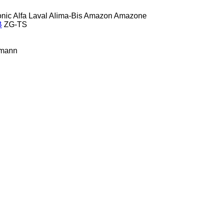
onic
Alfa Laval
Alima-Bis
Amazon
Amazone
B
ZG-TS
mann