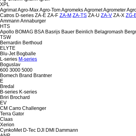
XPL
Agrimat
Agro-Max
Agro-Tom
Agromeks
Agromet
Agrometer
Agr
Catros
D-series
ZA-E
ZA-F
ZA-M
ZA-TS
ZA-U
ZA-V
ZA-X
ZG-
Ammann
Annaburger
HTS
Apollo
BOMAG
BSA
Basrijs
Bauer
Beinlich
Belagromash
Berg
TSW
Bernardin
Berthoud
ELYTE
Blu-Jet
Bogballe
L-series
M-series
Boguslav
600
3000
5000
Bomech
Brand
Brantner
E
Bredal
B-series
K-series
Briri
Brochard
EV
CM
Carro
Challenger
Terra Gator
Claas
Xerion
CynkoMet
D-Tec
DJI
DMI
Dammann
ANP