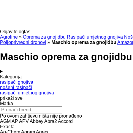
Objavite oglas
Agroline
»
Oprema za gnojidbu
Rasipači umjetnog gnojiva
Noše
Poljoprivredni dronovi
»
Maschio oprema za gnojidbu
Amazo
Maschio oprema za gnojidbu
Kategorija
rasipači gnojiva
nošeni rasipači
rasipači umjetnog gnojiva
prikaži sve
Marka
Po ovom zahtjevu ništa nije pronađeno
AGM
AP
APV
Abbey
Abra2
Accord
Exacta
Ag-Chem
Agram
Agrex