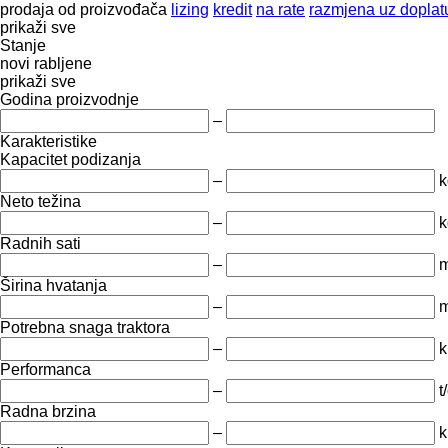
prodaja
od proizvođača
lizing
kredit
na rate
razmjena uz doplatu
prikaži sve
Stanje
novi
rabljene
prikaži sve
Godina proizvodnje
–
Karakteristike
Kapacitet podizanja
–
k
Neto težina
–
k
Radnih sati
–
m
Širina hvatanja
–
Potrebna snaga traktora
–
k
Performanca
–
t
Radna brzina
–
k