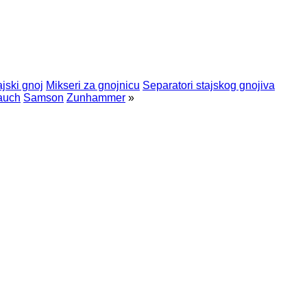
ajski gnoj
Mikseri za gnojnicu
Separatori stajskog gnojiva
auch
Samson
Zunhammer
»