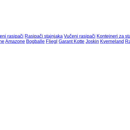
ni rasipači
Rasipači stajnjaka
Vučeni rasipači
Kontejneri za st
ne
Amazone
Bogballe
Fliegl
Garant Kotte
Joskin
Kverneland
R