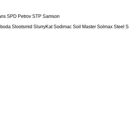
ans
SPD Petrov
STP
Samson
oboda
Slootsmid
SlurryKat
Sodimac
Soil Master
Solmax Steel
S