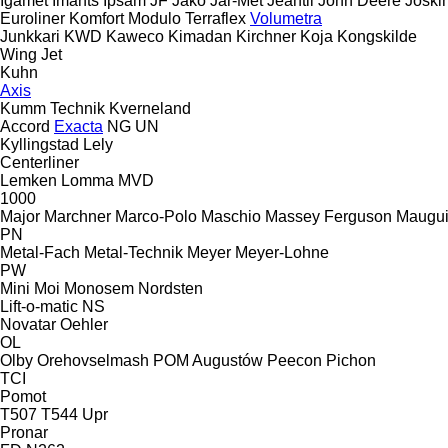
Igamet
Imants
Ipsam
JF
Jako
Jar-Met
Jeantil
John Deere
Joski
Euroliner
Komfort
Modulo
Terraflex
Volumetra
Junkkari
KWD
Kaweco
Kimadan
Kirchner
Koja
Kongskilde
Wing Jet
Kuhn
Axis
Kumm Technik
Kverneland
Accord
Exacta
NG
UN
Kyllingstad
Lely
Centerliner
Lemken
Lomma
MVD
1000
Major
Marchner
Marco-Polo
Maschio
Massey Ferguson
Maugui
PN
Metal-Fach
Metal-Technik
Meyer
Meyer-Lohne
PW
Mini
Moi
Monosem
Nordsten
Lift-o-matic
NS
Novatar
Oehler
OL
Olby
Orehovselmash
POM Augustów
Peecon
Pichon
TCI
Pomot
T507
T544
Upr
Pronar