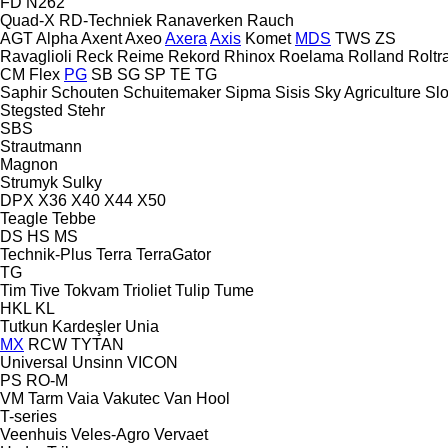
FD
N262
Quad-X
RD-Techniek
Ranaverken
Rauch
AGT
Alpha
Axent
Axeo
Axera
Axis
Komet
MDS
TWS
ZS
Ravaglioli
Reck
Reime
Rekord
Rhinox
Roelama
Rolland
Roltr
CM
Flex
PG
SB
SG
SP
TE
TG
Saphir
Schouten
Schuitemaker
Sipma
Sisis
Sky Agriculture
Sl
Stegsted
Stehr
SBS
Strautmann
Magnon
Strumyk
Sulky
DPX
X36
X40
X44
X50
Teagle
Tebbe
DS
HS
MS
Technik-Plus
Terra
TerraGator
TG
Tim
Tive
Tokvam
Trioliet
Tulip
Tume
HKL
KL
Tutkun Kardeşler
Unia
MX
RCW
TYTAN
Universal
Unsinn
VICON
PS
RO-M
VM Tarm
Vaia
Vakutec
Van Hool
T-series
Veenhuis
Veles-Agro
Vervaet