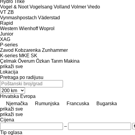
Hydro Trike
Vogel & Noot
Vogelsang
Volland
Volmer
Vredo
VT
ZB
Vynmashpostach
Väderstad
Rapid
Western
Wienhoff
Woprol
Junior
XAG
P-series
Zavod Kobzarenka
Zunhammer
K-series
MKE
SK
Çelmak
Överum
Özkan Tarım Makina
prikaži sve
Lokacija
Pretraga po radijusu
Hrvatska
Evropa
Njemačka
Rumunjska
Francuska
Bugarska
prikaži sve
prikaži sve
Cijena
–
Tip oglasa