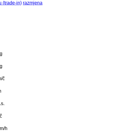
 (trade-in)
razmjena
g
g
/č
m
.s.
/č
m/h