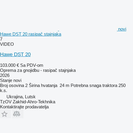
novi
Hawe DST 20 rasipač stajnjaka
7
VIDEO
Hawe DST 20
103.000 €
Sa PDV-om
Oprema za gnojidbu - rasipač stajnjaka
2026
Stanje
novi
Broj osovina
2
Širina hvatanja
24 m
Potrebna snaga traktora
250
k.s.
Ukrajina, Lutsk
TzOV Zakhid-Ahro-Tekhnika
Kontaktirajte prodavatelja