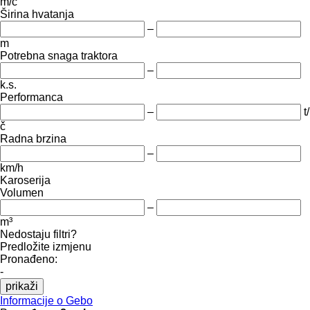
m/č
Širina hvatanja
–
m
Potrebna snaga traktora
–
k.s.
Performanca
–
t/
č
Radna brzina
–
km/h
Karoserija
Volumen
–
m³
Nedostaju filtri?
Predložite izmjenu
Pronađeno:
-
prikaži
Informacije o Gebo