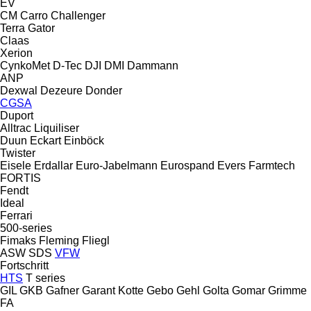
EV
CM
Carro
Challenger
Terra Gator
Claas
Xerion
CynkoMet
D-Tec
DJI
DMI
Dammann
ANP
Dexwal
Dezeure
Donder
CGSA
Duport
Alltrac
Liquiliser
Duun
Eckart
Einböck
Twister
Eisele
Erdallar
Euro-Jabelmann
Eurospand
Evers
Farmtech
FORTIS
Fendt
Ideal
Ferrari
500-series
Fimaks
Fleming
Fliegl
ASW
SDS
VFW
Fortschritt
HTS
T series
GIL
GKB
Gafner
Garant Kotte
Gebo
Gehl
Golta
Gomar
Grimme
FA