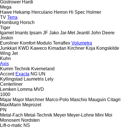
Güstrower
Hardi
Mega
Hawe
Hekamp
Herculano
Herron
Hi Spec
Holmer
TV
Terra
Homburg
Horsch
Tiger
Igamet
Imants
Ipsam
JF
Jako
Jar-Met
Jeantil
John Deere
Joskin
Euroliner
Komfort
Modulo
Terraflex
Volumetra
Junkkari
KWD
Kaweco
Kimadan
Kirchner
Koja
Kongskilde
Wing Jet
Kuhn
Axis
Kumm Technik
Kverneland
Accord
Exacta
NG
UN
Kyllingstad
Laumetris
Lely
Centerliner
Lemken
Lomma
MVD
1000
Majar
Major
Marchner
Marco-Polo
Maschio
Mauguin Citagri
MaxiMarin
Meprozet
PN
Metal-Fach
Metal-Technik
Meyer
Meyer-Lohne
Mini
Moi
Monosem
Nordsten
Lift-o-matic
NS