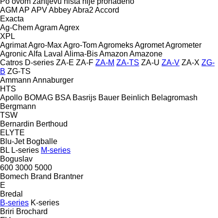
Po ovom zahtjevu ništa nije pronađeno
AGM
AP
APV
Abbey
Abra2
Accord
Exacta
Ag-Chem
Agram
Agrex
XPL
Agrimat
Agro-Max
Agro-Tom
Agromeks
Agromet
Agrometer
Agronic
Alfa Laval
Alima-Bis
Amazon
Amazone
Catros
D-series
ZA-E
ZA-F
ZA-M
ZA-TS
ZA-U
ZA-V
ZA-X
ZG-
B
ZG-TS
Ammann
Annaburger
HTS
Apollo
BOMAG
BSA
Basrijs
Bauer
Beinlich
Belagromash
Bergmann
TSW
Bernardin
Berthoud
ELYTE
Blu-Jet
Bogballe
BL
L-series
M-series
Boguslav
600
3000
5000
Bomech
Brand
Brantner
E
Bredal
B-series
K-series
Briri
Brochard