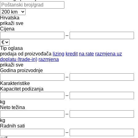
Hrvatska
prikaži sve
Cijena
–
Tip oglasa
prodaja
od proizvođača
lizing
kredit
na rate
razmjena uz
doplatu (trade-in)
razmjena
prikaži sve
Godina proizvodnje
–
Karakteristike
Kapacitet podizanja
–
kg
Neto težina
–
kg
Radnih sati
–