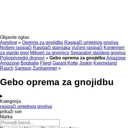
Objavite oglas
Agroline
»
Oprema za gnojidbu
Rasipači umjetnog gnojiva
Nošeni rasipači
Rasipači stajnjaka
Vučeni rasipači
Kontejneri
za stajski gnoj
Mikseri za gnojnicu
Separatori stajskog gnojiva
Poljoprivredni dronovi
»
Gebo oprema za gnojidbu
Amazone
Amazone
Bogballe
Fliegl
Garant Kotte
Joskin
Kverneland
Rauch
Samson
Zunhammer
»
Gebo oprema za gnojidbu
Kategorija
rasipači umjetnog gnojiva
prikaži sve
Marka