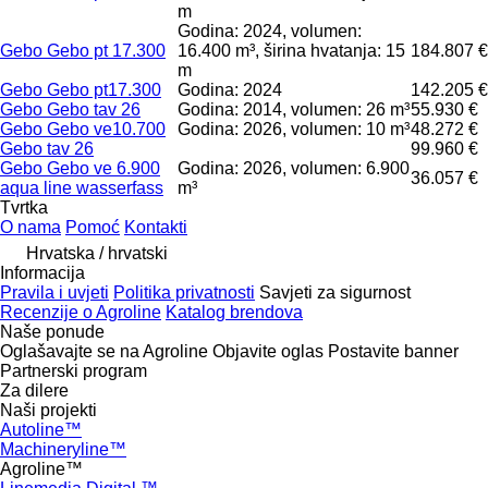
m
Godina: 2024, volumen:
Gebo Gebo pt 17.300
16.400 m³, širina hvatanja: 15
184.807 €
m
Gebo Gebo pt17.300
Godina: 2024
142.205 €
Gebo Gebo tav 26
Godina: 2014, volumen: 26 m³
55.930 €
Gebo Gebo ve10.700
Godina: 2026, volumen: 10 m³
48.272 €
Gebo tav 26
99.960 €
Gebo Gebo ve 6.900
Godina: 2026, volumen: 6.900
36.057 €
aqua line wasserfass
m³
Tvrtka
O nama
Pomoć
Kontakti
Hrvatska / hrvatski
Informacija
Pravila i uvjeti
Politika privatnosti
Savjeti za sigurnost
Recenzije o Agroline
Katalog brendova
Naše ponude
Oglašavajte se na Agroline
Objavite oglas
Postavite banner
Partnerski program
Za dilere
Naši projekti
Autoline™
Machineryline™
Agroline™