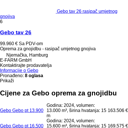
Gebo tav 26 rasipač umjetnog
gnojiva
6
Gebo tav 26
99.960 €
Sa PDV-om
Oprema za gnojidbu - rasipač umjetnog gnojiva
Njemačka, Hamburg
E-FARM GmbH
Kontaktirajte prodavatelja
Informacije o Gebo
Pronađeno:
8 oglasa
Prikaži
Cijene za Gebo oprema za gnojidbu
Godina: 2024, volumen:
Gebo Gebo pt 13.900
13.000 m³, širina hvatanja: 15
163.506 €
m
Godina: 2024, volumen:
Gebo Gebo pt 16.500
15.600 m³, širina hvatanja: 15
169.575 €