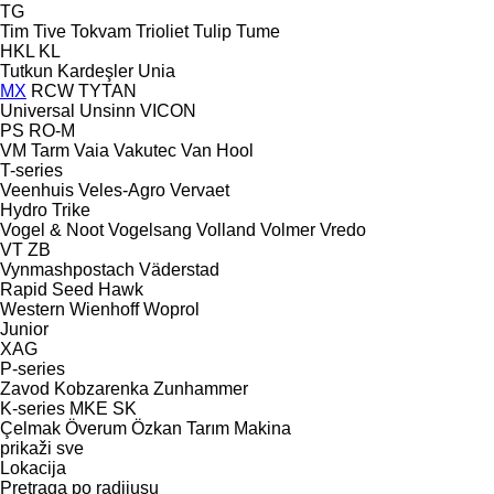
TG
Tim
Tive
Tokvam
Trioliet
Tulip
Tume
HKL
KL
Tutkun Kardeşler
Unia
MX
RCW
TYTAN
Universal
Unsinn
VICON
PS
RO-M
VM Tarm
Vaia
Vakutec
Van Hool
T-series
Veenhuis
Veles-Agro
Vervaet
Hydro Trike
Vogel & Noot
Vogelsang
Volland
Volmer
Vredo
VT
ZB
Vynmashpostach
Väderstad
Rapid
Seed Hawk
Western
Wienhoff
Woprol
Junior
XAG
P-series
Zavod Kobzarenka
Zunhammer
K-series
MKE
SK
Çelmak
Överum
Özkan Tarım Makina
prikaži sve
Lokacija
Pretraga po radijusu