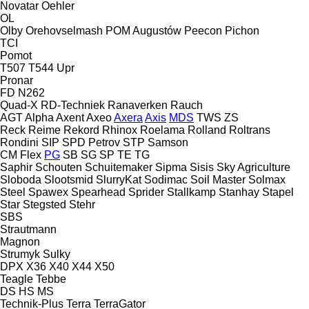
Novatar
Oehler
OL
Olby
Orehovselmash
POM Augustów
Peecon
Pichon
TCI
Pomot
T507
T544
Upr
Pronar
FD
N262
Quad-X
RD-Techniek
Ranaverken
Rauch
AGT
Alpha
Axent
Axeo
Axera
Axis
MDS
TWS
ZS
Reck
Reime
Rekord
Rhinox
Roelama
Rolland
Roltrans
Rondini
SIP
SPD Petrov
STP
Samson
CM
Flex
PG
SB
SG
SP
TE
TG
Saphir
Schouten
Schuitemaker
Sipma
Sisis
Sky Agriculture
Sloboda
Slootsmid
SlurryKat
Sodimac
Soil Master
Solmax
Steel
Spawex
Spearhead
Sprider
Stallkamp
Stanhay
Stapel
Star
Stegsted
Stehr
SBS
Strautmann
Magnon
Strumyk
Sulky
DPX
X36
X40
X44
X50
Teagle
Tebbe
DS
HS
MS
Technik-Plus
Terra
TerraGator