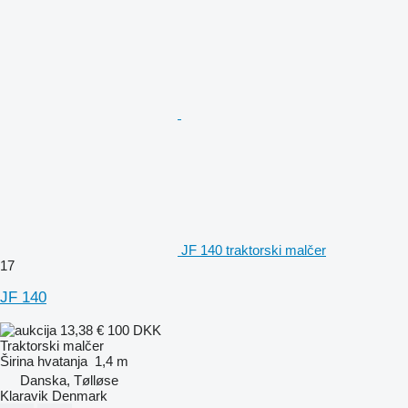
JF 140 traktorski malčer
17
JF 140
13,38 €
100 DKK
Traktorski malčer
Širina hvatanja
1,4 m
Danska, Tølløse
Klaravik Denmark