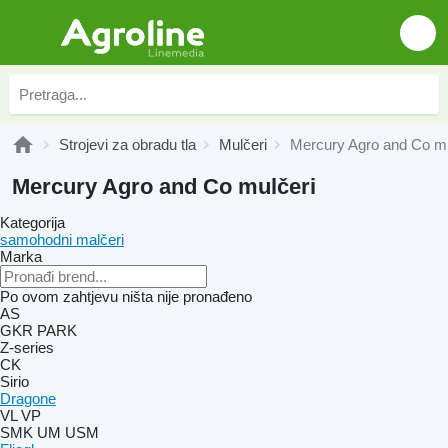
Strojevi za obradu tla
Mulčeri
Mercury Agro and Co mu
Mercury Agro and Co mulčeri
Kategorija
samohodni malčeri
Marka
Po ovom zahtjevu ništa nije pronađeno
AS
GKR
PARK
Z-series
CK
Sirio
Dragone
VL
VP
SMK
UM
USM