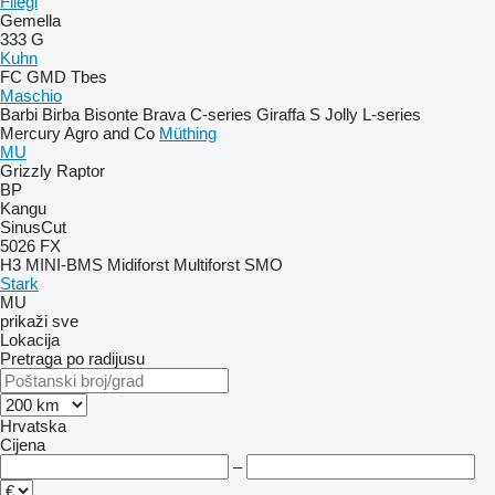
Fliegl
Gemella
333 G
Kuhn
FC
GMD
Tbes
Maschio
Barbi
Birba
Bisonte
Brava
C-series
Giraffa S
Jolly
L-series
Mercury Agro and Co
Müthing
MU
Grizzly
Raptor
BP
Kangu
SinusCut
5026
FX
H3
MINI-BMS
Midiforst
Multiforst
SMO
Stark
MU
prikaži sve
Lokacija
Pretraga po radijusu
Hrvatska
Cijena
–