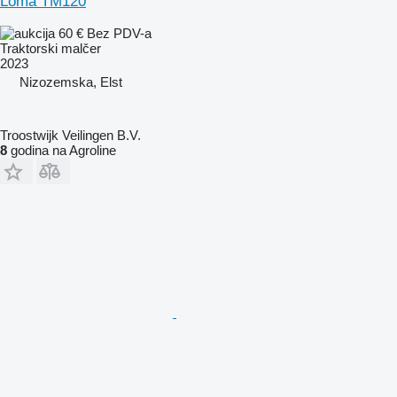
Loma TM120
60 €
Bez PDV-a
Traktorski malčer
2023
Nizozemska, Elst
Troostwijk Veilingen B.V.
8
godina na Agroline