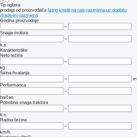
Tip oglasa
prodaja
od proizvođača
lizing
kredit
na rate
razmjena uz doplatu
(trade-in)
razmjena
Godina proizvodnje
–
Snaga motora
–
k.s.
Karakteristike
Neto težina
–
kg
Širina hvatanja
–
m
Performanca
–
ha/čas
Potrebna snaga traktora
–
k.s.
Radna brzina
–
km/h