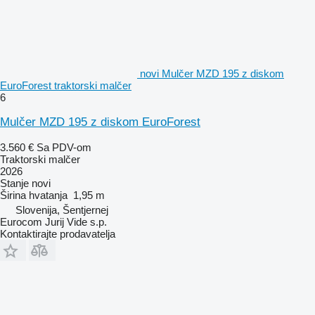
novi Mulčer MZD 195 z diskom
EuroForest traktorski malčer
6
Mulčer MZD 195 z diskom EuroForest
3.560 €
Sa PDV-om
Traktorski malčer
2026
Stanje
novi
Širina hvatanja
1,95 m
Slovenija, Šentjernej
Eurocom Jurij Vide s.p.
Kontaktirajte prodavatelja