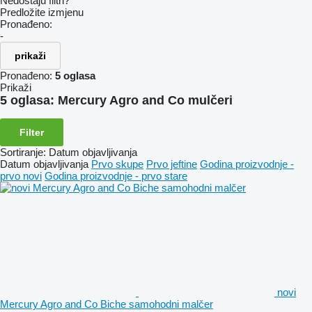
Nedostaju filtri?
Predložite izmjenu
Pronađeno:
-
prikaži
Pronađeno:
5 oglasa
Prikaži
5 oglasa:
Mercury Agro and Co mulčeri
Filter
Sortiranje
:
Datum objavljivanja
Datum objavljivanja
Prvo skupe
Prvo jeftine
Godina proizvodnje -
prvo novi
Godina proizvodnje - prvo stare
novi
Mercury Agro and Co Biche samohodni malčer