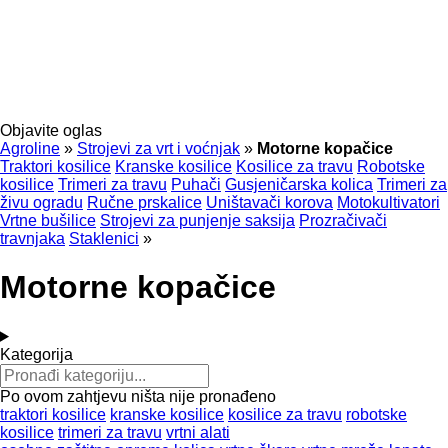
Objavite oglas
Agroline
»
Strojevi za vrt i voćnjak
»
Motorne kopačice
Traktori kosilice
Kranske kosilice
Kosilice za travu
Robotske
kosilice
Trimeri za travu
Puhači
Gusjeničarska kolica
Trimeri za
živu ogradu
Ručne prskalice
Uništavači korova
Motokultivatori
Vrtne bušilice
Strojevi za punjenje saksija
Prozračivači
travnjaka
Stakleniсi
»
Motorne kopačice
Kategorija
Po ovom zahtjevu ništa nije pronađeno
traktori kosilice
kranske kosilice
kosilice za travu
robotske
kosilice
trimeri za travu
vrtni alati