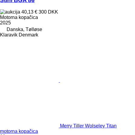
Stihl BGA 86
40,13 €
300 DKK
Motorna kopačica
2025
Danska, Tølløse
Klaravik Denmark
Merry Tiller Wolseley Titan
motorna kopačica