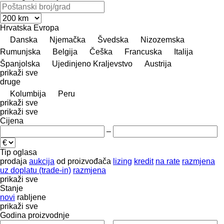
Hrvatska
Evropa
Danska
Njemačka
Švedska
Nizozemska
Rumunjska
Belgija
Češka
Francuska
Italija
Španjolska
Ujedinjeno Kraljevstvo
Austrija
prikaži sve
druge
Kolumbija
Peru
prikaži sve
prikaži sve
Cijena
–
Tip oglasa
prodaja
aukcija
od proizvođača
lizing
kredit
na rate
razmjena
uz doplatu (trade-in)
razmjena
prikaži sve
Stanje
novi
rabljene
prikaži sve
Godina proizvodnje