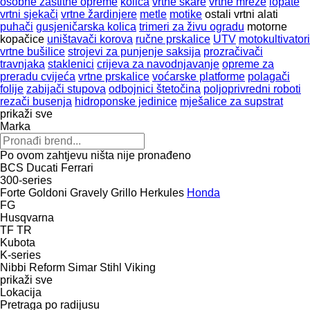
osobne zaštitne opreme
kolica
vrtne škare
vrtne mreže
lopate
vrtni sjekači
vrtne žardinjere
metle
motike
ostali vrtni alati
puhači
gusjeničarska kolica
trimeri za živu ogradu
motorne
kopačice
uništavači korova
ručne prskalice
UTV
motokultivatori
vrtne bušilice
strojevi za punjenje saksija
prozračivači
travnjaka
stakleniсi
crijeva za navodnjavanje
opreme za
preradu cvijeća
vrtne prskalice
voćarske platforme
polagači
folije
zabijači stupova
odbojnici štetočina
poljoprivredni roboti
rezači busenja
hidroponske jedinice
mješalice za supstrat
prikaži sve
Marka
Po ovom zahtjevu ništa nije pronađeno
BCS
Ducati
Ferrari
300-series
Forte
Goldoni
Gravely
Grillo
Herkules
Honda
FG
Husqvarna
TF
TR
Kubota
K-series
Nibbi
Reform
Simar
Stihl
Viking
prikaži sve
Lokacija
Pretraga po radijusu