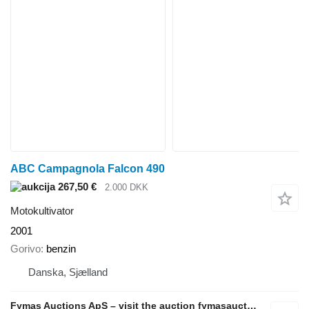
ABC Campagnola Falcon 490
267,50 €
2.000 DKK
Motokultivator
2001
Gorivo
benzin
Danska, Sjælland
Fymas Auctions ApS – visit the auction fymasauctions.dk