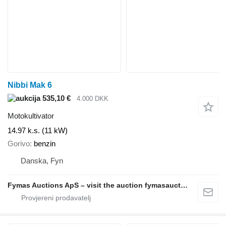
Nibbi Mak 6
535,10 €
4.000 DKK
Motokultivator
14.97 k.s. (11 kW)
Gorivo
benzin
Danska, Fyn
Fymas Auctions ApS – visit the auction fymasauctions.dk