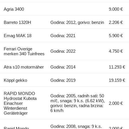
Agria 3400
9.000 €
Barreto 1320H
Godina: 2012, gorivo: benzin
2.206 €
Emag MAK 18
Godina: 2021
5.900 €
Ferrari Overige
Godina: 2022
4.750 €
merken 340 Tuinfrees
Atra s10 motormäher
Godina: 2014
11.293 €
Köppl gekko
Godina: 2019
19.159 €
RAPID MONDO
Godina: 2005, radnih sati: 50
Hydrostat Kubota
m/č, snaga: 9 k.s. (6.62 kW),
Einachser
2.000 €
gorivo: benzin, radna brzina:
Winterdienst
6 km/h
Geräteträger
Godina: 2008, snaga: 9 k.s.
Rapid Mondo
2.000 €