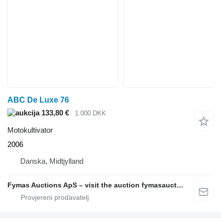
ABC De Luxe 76
133,80 €
1.000 DKK
Motokultivator
2006
Danska, Midtjylland
Fymas Auctions ApS – visit the auction fymasauctions.dk