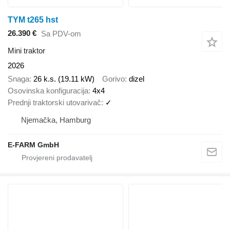
TYM t265 hst
26.390 €
Sa PDV-om
Mini traktor
2026
Snaga
26 k.s. (19.11 kW)
Gorivo
dizel
Osovinska konfiguracija
4x4
Prednji traktorski utovarivač
✓
Njemačka, Hamburg
E-FARM GmbH