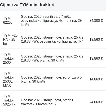
Cijene za TYM mini traktori
Godina: 2025, radnih sati: 7 m/č,
TYM
osovinska konfiguracija: 4x4, brzina: 29
34.900 €
6225c
km/h
TYM F25
Godina: 2025, stanje: novi, snaga: 25 k.s.
RN - 25
18.560 €
(18.38 kW), osovinska konfiguracija: 4x4
hp
TYM
Godina: 2025, stanje: novi, snaga: 25 k.s.
Traktor
13.860 €
(18.38 kW), brzina: 30 km/h
2500
TYM
Traktor
Godina: 2025, stanje: novi, euro: Euro 5,
14.860 €
2500L
brzina: 30 km/h
MAX
TYM
Godina: 2025, stanje: novi, prednji
Traktor
24.060 €
traktorski utovarivač: ✓
5025R -