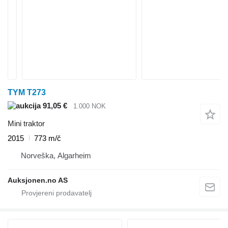
TYM T273
91,05 €
1.000 NOK
Mini traktor
2015
773 m/č
Norveška, Algarheim
Auksjonen.no AS