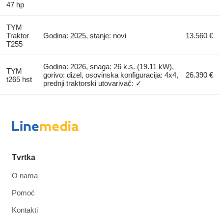
47 hp
TYM
Traktor
Godina: 2025, stanje: novi
13.560 €
T255
Godina: 2026, snaga: 26 k.s. (19.11 kW),
TYM
gorivo: dizel, osovinska konfiguracija: 4x4,
26.390 €
t265 hst
prednji traktorski utovarivač: ✓
Tvrtka
O nama
Pomoć
Kontakti