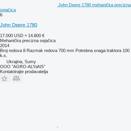
John Deere 1780 mehanička precizna
sejačica
6
John Deere 1780
17.000 USD
≈ 14.800 €
Mehanička precizna sejačica
2014
Broj redova
8
Razmak redova
700 mm
Potrebna snaga traktora
100
k.s.
Ukrajina, Sumy
OOO "AGRO-ALYaNS"
Kontaktirajte prodavatelja