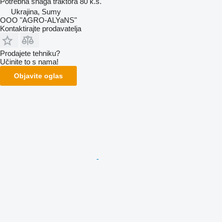
Potrebna snaga traktora
80 k.s.
Ukrajina, Sumy
OOO "AGRO-ALYaNS"
Kontaktirajte prodavatelja
Prodajete tehniku?
Učinite to s nama!
Objavite oglas