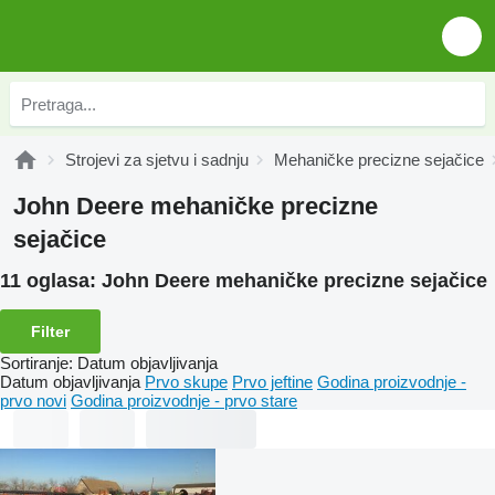
Strojevi za sjetvu i sadnju
Mehaničke precizne sejačice
John Deere mehaničke precizne
sejačice
11 oglasa:
John Deere mehaničke precizne sejačice
Filter
Sortiranje
:
Datum objavljivanja
Datum objavljivanja
Prvo skupe
Prvo jeftine
Godina proizvodnje -
prvo novi
Godina proizvodnje - prvo stare