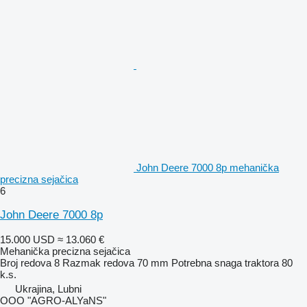
John Deere 7000 8p mehanička
precizna sejačica
6
John Deere 7000 8p
15.000 USD
≈ 13.060 €
Mehanička precizna sejačica
Broj redova
8
Razmak redova
70 mm
Potrebna snaga traktora
80
k.s.
Ukrajina, Lubni
OOO "AGRO-ALYaNS"