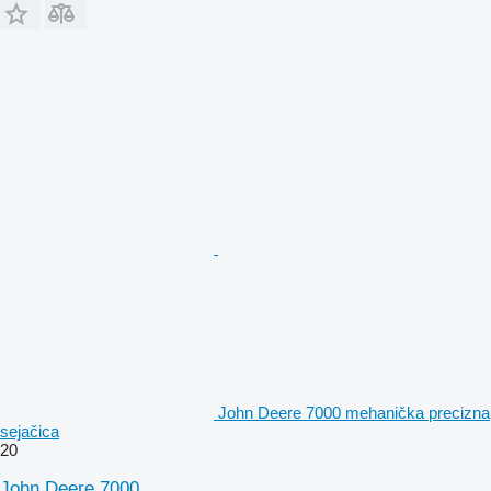
John Deere 7000 mehanička precizna
sejačica
20
John Deere 7000