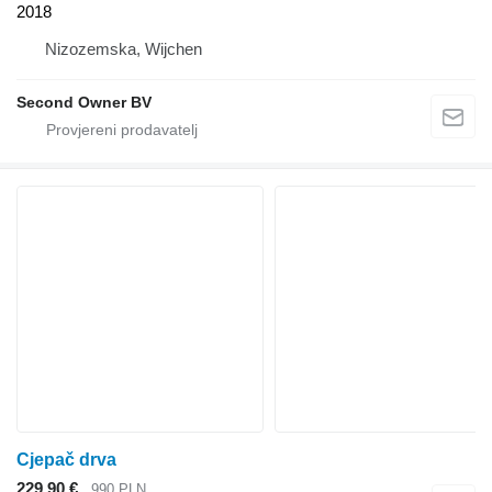
2018
Nizozemska, Wijchen
Second Owner BV
Cjepač drva
229,90 €
990 PLN