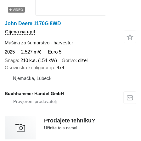
VIDEO
John Deere 1170G 8WD
Cijena na upit
Mašina za šumarstvo - harvester
2025
2.527 m/č
Euro 5
Snaga
210 k.s. (154 kW)
Gorivo
dizel
Osovinska konfiguracija
4x4
Njemačka, Lübeck
Buchhammer Handel GmbH
Prodajete tehniku?
Učinite to s nama!