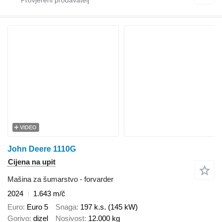
VIDEO
John Deere 1110G
Cijena na upit
Mašina za šumarstvo - forvarder
2024
1.643 m/č
Euro
Euro 5
Snaga
197 k.s. (145 kW)
Gorivo
dizel
Nosivost
12.000 kg