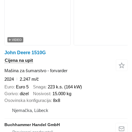
VIDEO
John Deere 1510G
Cijena na upit
Mašina za šumarstvo - forvarder
2024
2.247 m/č
Euro
Euro 5
Snaga
223 k.s. (164 kW)
Gorivo
dizel
Nosivost
15.000 kg
Osovinska konfiguracija
8x8
Njemačka, Lübeck
Buchhammer Handel GmbH