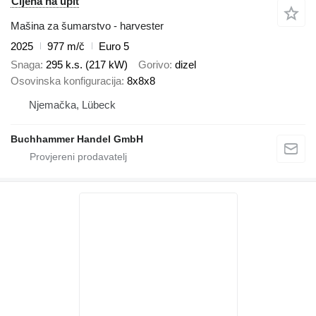
Cijena na upit
Mašina za šumarstvo - harvester
2025
977 m/č
Euro 5
Snaga
295 k.s. (217 kW)
Gorivo
dizel
Osovinska konfiguracija
8x8x8
Njemačka, Lübeck
Buchhammer Handel GmbH