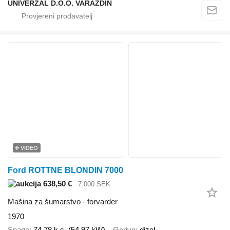
UNIVERZAL D.O.O. VARAŽDIN
VIDEO
Ford ROTTNE BLONDIN 7000
638,50 €
7.000 SEK
Mašina za šumarstvo - forvarder
1970
Snaga
74.78 k.s. (54.97 kW)
Gorivo
dizel