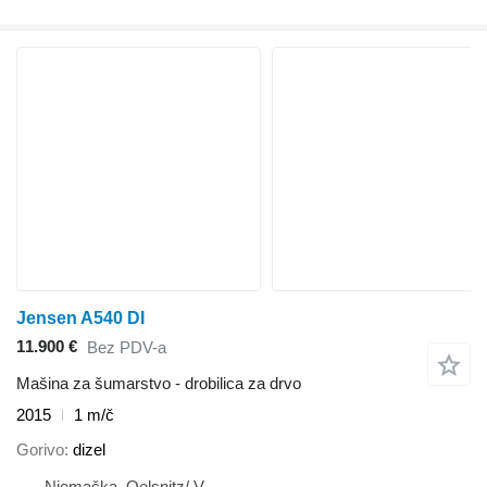
Jensen A540 DI
11.900 €
Bez PDV-a
Mašina za šumarstvo - drobilica za drvo
2015
1 m/č
Gorivo
dizel
Njemačka, Oelsnitz/ V