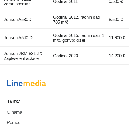
Godina: 2011
9.500 €
versnipperaar
Godina: 2012, radnih sati:
Jensen A530DI
8.500 €
785 m/č
Godina: 2015, radnih sati: 1
Jensen A540 DI
11.900 €
m/č, gorivo: dizel
Jensen JBM 831 ZX
Godina: 2020
14.200 €
Zapfwellenhäcksler
Tvrtka
O nama
Pomoć