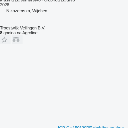
2026
Nizozemska, Wijchen
Troostwijk Veilingen B.V.
8
godina na Agroline
JCB CH150120PE drobilica za drvo