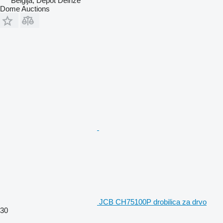
Belgija, Depot Deinze
Dome Auctions
JCB CH75100P drobilica za drvo
30