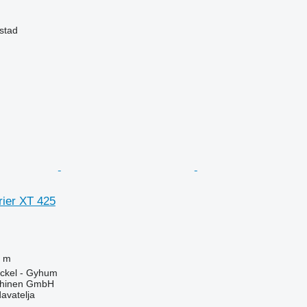
stad
rier XT 425
 m
ckel - Gyhum
chinen GmbH
davatelja