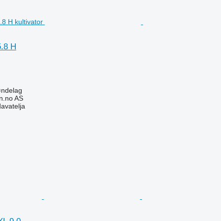
5.8 H
øndelag
n.no AS
davatelja