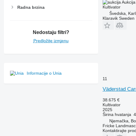
Aukcija
Kultivator
Radna brzina
Švedska, Karl
Klaravik Sweden
Nedostaju filtri?
Predložite izmjenu
Informacije o Unia
11
Väderstad Car
38.675 €
Kultivator
2025
Širina hvatanja
4
Njemačka, Bo
Fricke Landmas
Kontaktirajte pro