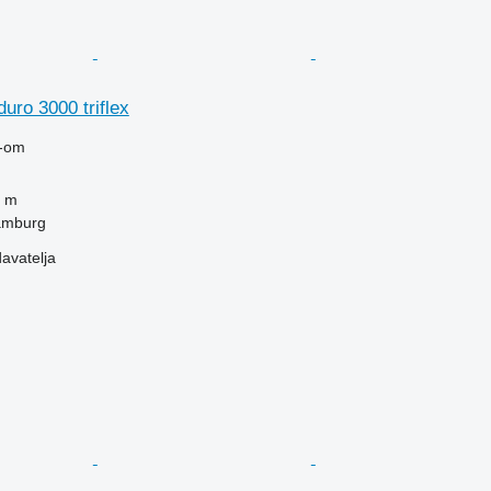
uro 3000 triflex
-om
 m
amburg
davatelja