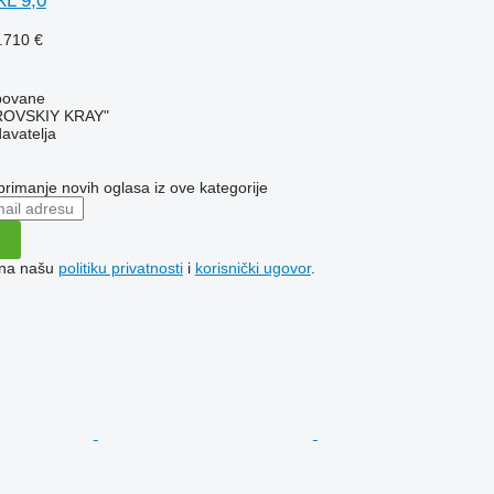
L 9,0
.710 €
rbovane
ROVSKIY KRAY"
davatelja
 primanje novih oglasa iz ove kategorije
e na našu
politiku privatnosti
i
korisnički ugovor
.