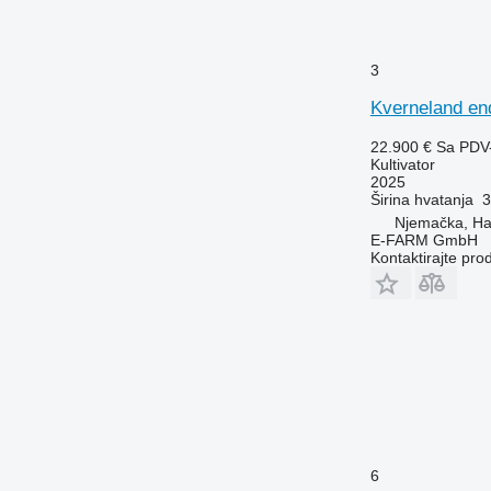
3
Kverneland end
22.900 €
Sa PDV
Kultivator
2025
Širina hvatanja
3
Njemačka, H
E-FARM GmbH
Kontaktirajte pro
6