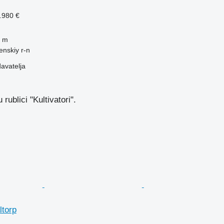
.980 €
 m
enskiy r-n
davatelja
rublici "Kultivatori".
ltorp