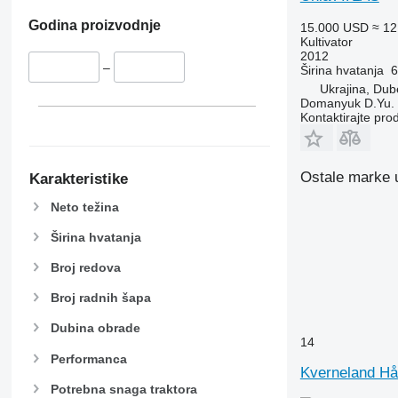
Godina proizvodnje
15.000 USD
≈ 12
Kultivator
2012
–
Širina hvatanja
6
Ukrajina, Dub
Domanyuk D.Yu.
Kontaktirajte pro
Ostale marke u 
Karakteristike
Neto težina
Širina hvatanja
Broj redova
Broj radnih šapa
Dubina obrade
14
Performanca
Kverneland Hå
Potrebna snaga traktora