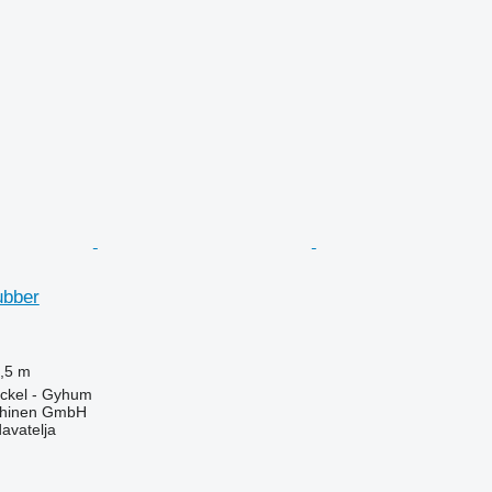
ubber
,5 m
ckel - Gyhum
chinen GmbH
davatelja