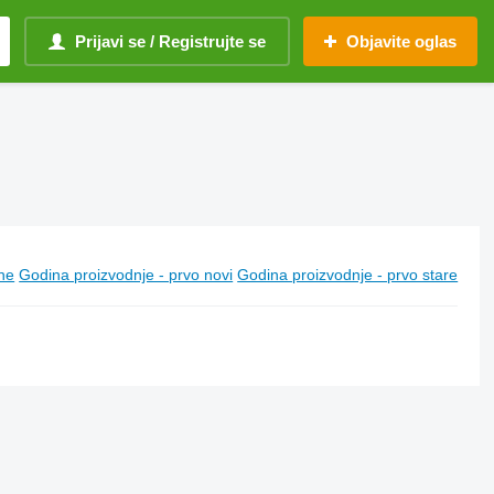
Prijavi se / Registrujte se
Objavite oglas
ine
Godina proizvodnje - prvo novi
Godina proizvodnje - prvo stare