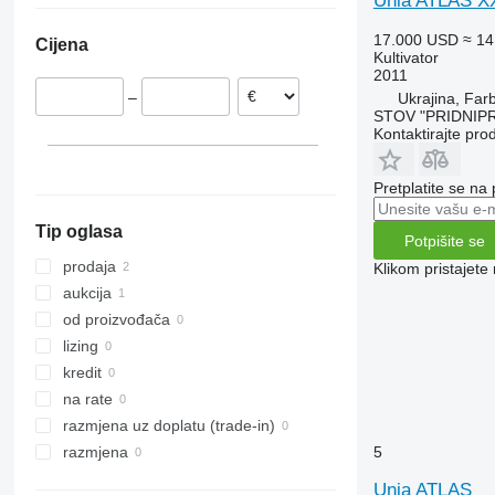
Unia ATLAS XX
17.000 USD
≈ 14
Cijena
Kultivator
2011
–
Ukrajina, Fa
STOV "PRIDNIP
Kontaktirajte pro
Pretplatite se na
Tip oglasa
Potpišite se
prodaja
Klikom pristajet
aukcija
od proizvođača
lizing
kredit
na rate
razmjena uz doplatu (trade-in)
5
razmjena
Unia ATLAS