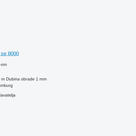
 se 8000
-om
 m
Dubina obrade
1 mm
amburg
davatelja