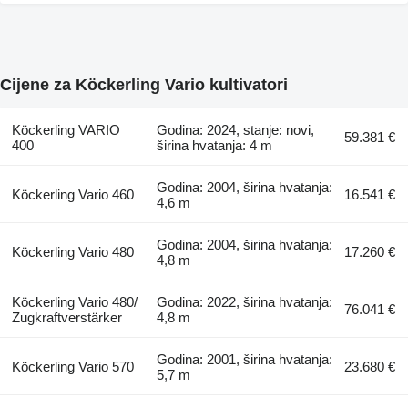
Cijene za Köckerling Vario kultivatori
Köckerling VARIO
Godina: 2024, stanje: novi,
59.381 €
400
širina hvatanja: 4 m
Godina: 2004, širina hvatanja:
Köckerling Vario 460
16.541 €
4,6 m
Godina: 2004, širina hvatanja:
Köckerling Vario 480
17.260 €
4,8 m
Köckerling Vario 480/
Godina: 2022, širina hvatanja:
76.041 €
Zugkraftverstärker
4,8 m
Godina: 2001, širina hvatanja:
Köckerling Vario 570
23.680 €
5,7 m