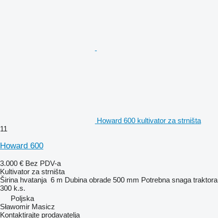
Howard 600 kultivator za strništa
11
Howard 600
3.000 €
Bez PDV-a
Kultivator za strništa
Širina hvatanja
6 m
Dubina obrade
500 mm
Potrebna snaga traktora
300 k.s.
Poljska
Sławomir Masicz
Kontaktirajte prodavatelja