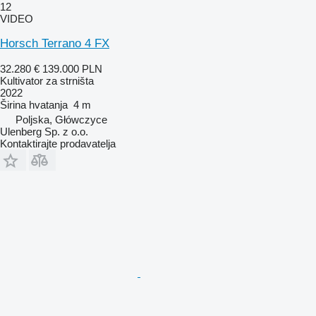
12
VIDEO
Horsch Terrano 4 FX
32.280 €
139.000 PLN
Kultivator za strništa
2022
Širina hvatanja
4 m
Poljska, Główczyce
Ulenberg Sp. z o.o.
Kontaktirajte prodavatelja