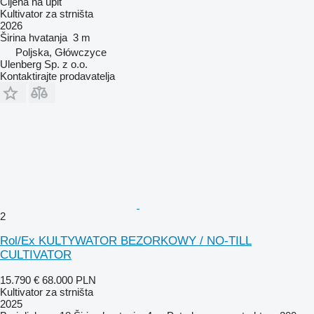
Cijena na upit
Kultivator za strništa
2026
Širina hvatanja
3 m
Poljska, Główczyce
Ulenberg Sp. z o.o.
Kontaktirajte prodavatelja
2
Rol/Ex KULTYWATOR BEZORKOWY / NO-TILL
CULTIVATOR
15.790 €
68.000 PLN
Kultivator za strništa
2025