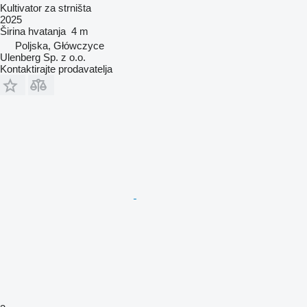
Kultivator za strništa
2025
Širina hvatanja
4 m
Poljska, Główczyce
Ulenberg Sp. z o.o.
Kontaktirajte prodavatelja