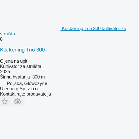
Köckerling Trio 300 kultivator za
strništa
8
Köckerling Trio 300
Cijena na upit
Kultivator za strništa
2025
Širina hvatanja
300 m
Poljska, Główczyce
Ulenberg Sp. z o.o.
Kontaktirajte prodavatelja