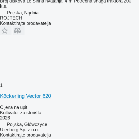
Broj diskova
18
Širina hvatanja
4 m
Potrebna snaga traktora
200
k.s.
Poljska, Nądnia
ROJTECH
Kontaktirajte prodavatelja
1
Köckerling Vector 620
Cijena na upit
Kultivator za strništa
2026
Poljska, Główczyce
Ulenberg Sp. z o.o.
Kontaktirajte prodavatelja