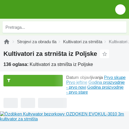
Strojevi za obradu tla
Kultivatori za strništa
Kultivatori
Kultivatori za strništa iz Poljske
136 oglasa:
Kultivatori za strništa iz Poljske
Datum objavljivanja
Prvo skupe
Prvo jeftine
Godina proizvodnje
- prvo novi
Godina proizvodnje
- prvo stare