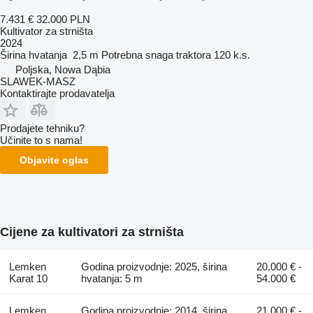
7.431 €
32.000 PLN
Kultivator za strništa
2024
Širina hvatanja
2,5 m
Potrebna snaga traktora
120 k.s.
Poljska, Nowa Dąbia
SLAWEK-MASZ
Kontaktirajte prodavatelja
Prodajete tehniku?
Učinite to s nama!
Objavite oglas
Cijene za kultivatori za strništa
Lemken
Godina proizvodnje: 2025, širina
20.000 € -
Karat 10
hvatanja: 5 m
54.000 €
Lemken
Godina proizvodnje: 2014, širina
21.000 € -