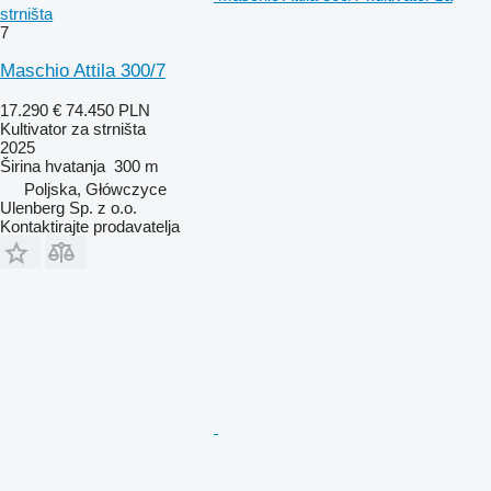
strništa
7
Maschio Attila 300/7
17.290 €
74.450 PLN
Kultivator za strništa
2025
Širina hvatanja
300 m
Poljska, Główczyce
Ulenberg Sp. z o.o.
Kontaktirajte prodavatelja