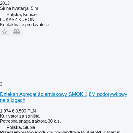
2013
Širina hvatanja
5 m
Poljska, Kunice
ŁUKASZ KUBOŃ
Kontaktirajte prodavatelja
2
Dziekan Agregat ścierniskowy SMOK 1,8M podorywkowy
na ślizgach
1.974 €
8.500 PLN
Kultivator za strništa
Potrebna snaga traktora
30 k.s.
Poljska, Słupia
Przedsiębiorstwo Produkcyjno-Handlowe ROLMAPOL Marcin