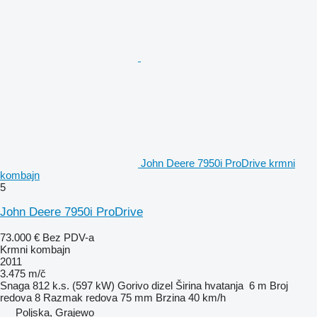
John Deere 7950i ProDrive krmni
kombajn
5
John Deere 7950i ProDrive
73.000 €
Bez PDV-a
Krmni kombajn
2011
3.475 m/č
Snaga
812 k.s. (597 kW)
Gorivo
dizel
Širina hvatanja
6 m
Broj
redova
8
Razmak redova
75 mm
Brzina
40 km/h
Poljska, Grajewo