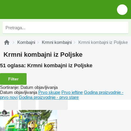
Kombajni
Krmni kombajni
Krmni kombajni iz Poljske
Krmni kombajni iz Poljske
51 oglasa:
Krmni kombajni iz Poljske
Filter
Sortiranje
:
Datum objavljivanja
Datum objavljivanja
Prvo skupe
Prvo jeftine
Godina proizvodnje -
prvo novi
Godina proizvodnje - prvo stare