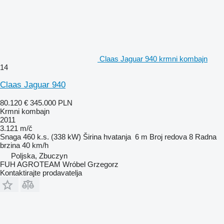
Claas Jaguar 940 krmni kombajn
14
Claas Jaguar 940
80.120 €
345.000 PLN
Krmni kombajn
2011
3.121 m/č
Snaga
460 k.s. (338 kW)
Širina hvatanja
6 m
Broj redova
8
Radna
brzina
40 km/h
Poljska, Zbuczyn
FUH AGROTEAM Wróbel Grzegorz
Kontaktirajte prodavatelja