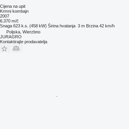
Cijena na upit
Krmni kombajn
2007
6.370 m/č
Snaga
623 k.s. (458 kW)
Širina hvatanja
3 m
Brzina
42 km/h
Poljska, Wierzbno
JURAGRO
Kontaktirajte prodavatelja