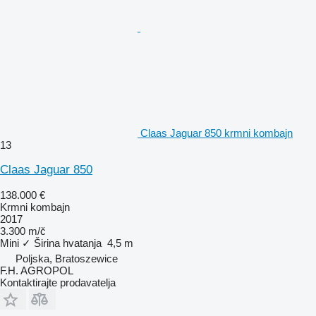
Claas Jaguar 850 krmni kombajn
13
Claas Jaguar 850
138.000 €
Krmni kombajn
2017
3.300 m/č
Mini
✓
Širina hvatanja
4,5 m
Poljska, Bratoszewice
F.H. AGROPOL
Kontaktirajte prodavatelja