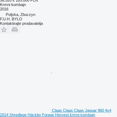
38.320 €
165.000 PLN
Krmni kombajn
2016
Poljska, Zbuczyn
F.U.H. BYLO
Kontaktirajte prodavatelja
Claas Claas Claas Jaguar 960 4x4
2014 Shredlage Häckler Forage Hervest krmni kombajn