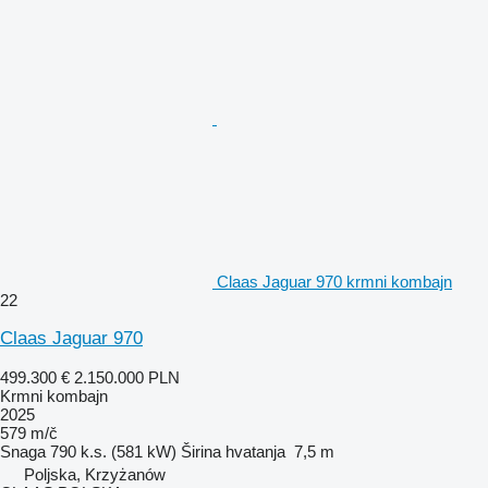
Claas Jaguar 970 krmni kombajn
22
Claas Jaguar 970
499.300 €
2.150.000 PLN
Krmni kombajn
2025
579 m/č
Snaga
790 k.s. (581 kW)
Širina hvatanja
7,5 m
Poljska, Krzyżanów