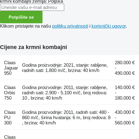
krmni kombajni
zemlja: Poljska
Potpišite se
Klikom pristajete na našu
politiku privatnosti
i
korisnički ugovor
.
Cijene za krmni kombajni
Claas
280.000 €
Godina proizvodnje: 2021, stanje: rabljene,
Jaguar
-
radnih sati: 1.800 m/č, brzina: 40 km/h
950
490.000 €
Claas
Godina proizvodnje: 2011, stanje: rabljene,
140.000 €
Orbis
radnih sati: 2.900 - 5.100 m/č, broj redova:
-
750
10 , brzina: 40 km/h
180.000 €
Claas
Godina proizvodnje: 2011, radnih sati: 480 -
430.000 €
PU
860 m/č, širina hvatanja: 6 m, broj redova: 8
-
300
, brzina: 40 km/h
560.000 €
Claas