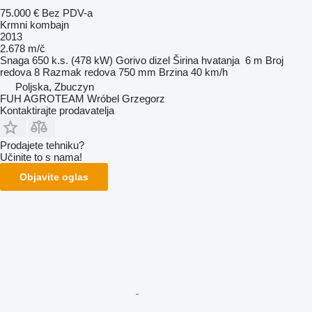
75.000 €
Bez PDV-a
Krmni kombajn
2013
2.678 m/č
Snaga
650 k.s. (478 kW)
Gorivo
dizel
Širina hvatanja
6 m
Broj
redova
8
Razmak redova
750 mm
Brzina
40 km/h
Poljska, Zbuczyn
FUH AGROTEAM Wróbel Grzegorz
Kontaktirajte prodavatelja
Prodajete tehniku?
Učinite to s nama!
Objavite oglas