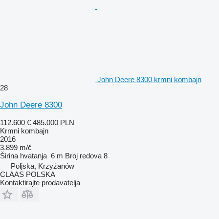
John Deere 8300 krmni kombajn
28
John Deere 8300
112.600 €
485.000 PLN
Krmni kombajn
2016
3.899 m/č
Širina hvatanja
6 m
Broj redova
8
Poljska, Krzyżanów
CLAAS POLSKA
Kontaktirajte prodavatelja