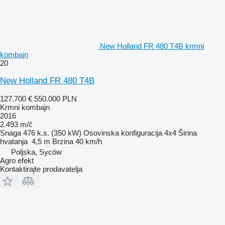
New Holland FR 480 T4B krmni
kombajn
20
New Holland FR 480 T4B
127.700 €
550.000 PLN
Krmni kombajn
2016
2.493 m/č
Snaga
476 k.s. (350 kW)
Osovinska konfiguracija
4x4
Širina
hvatanja
4,5 m
Brzina
40 km/h
Poljska, Syców
Agro efekt
Kontaktirajte prodavatelja