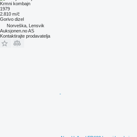
Krmni kombajn
1979
2.810 m/č
Gorivo
dizel
Norveška, Lensvik
Auksjonen.no AS
Kontaktirajte prodavatelja