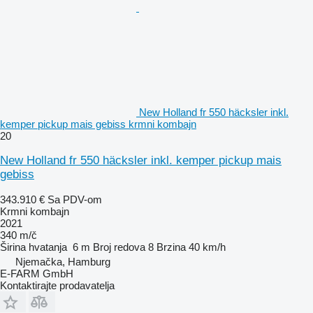
New Holland fr 550 häcksler inkl.
kemper pickup mais gebiss krmni kombajn
20
New Holland fr 550 häcksler inkl. kemper pickup mais
gebiss
343.910 €
Sa PDV-om
Krmni kombajn
2021
340 m/č
Širina hvatanja
6 m
Broj redova
8
Brzina
40 km/h
Njemačka, Hamburg
E-FARM GmbH
Kontaktirajte prodavatelja