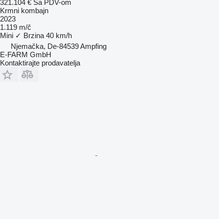
321.104 €
Sa PDV-om
Krmni kombajn
2023
1.119 m/č
Mini
✓
Brzina
40 km/h
Njemačka, De-84539 Ampfing
E-FARM GmbH
Kontaktirajte prodavatelja