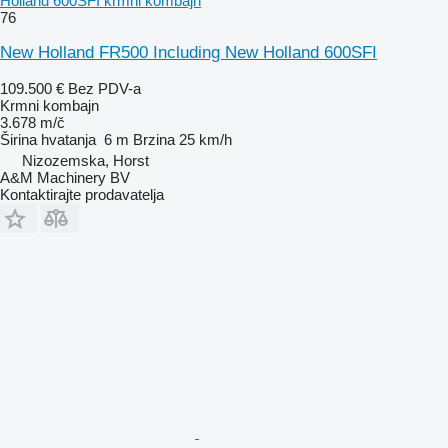
Holland 600SFI krmni kombajn
76
New Holland FR500 Including New Holland 600SFI
109.500 €
Bez PDV-a
Krmni kombajn
3.678 m/č
Širina hvatanja
6 m
Brzina
25 km/h
Nizozemska, Horst
A&M Machinery BV
Kontaktirajte prodavatelja