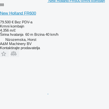
New Holland FR600 krmni kombajn
88
New Holland FR600
79.500 €
Bez PDV-a
Krmni kombajn
4.356 m/č
Širina hvatanja
60 m
Brzina
40 km/h
Nizozemska, Horst
A&M Machinery BV
Kontaktirajte prodavatelja