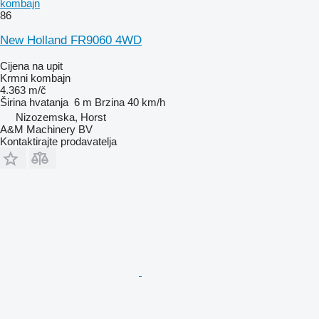
kombajn
86
New Holland FR9060 4WD
Cijena na upit
Krmni kombajn
4.363 m/č
Širina hvatanja
6 m
Brzina
40 km/h
Nizozemska, Horst
A&M Machinery BV
Kontaktirajte prodavatelja