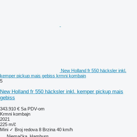
New Holland fr 550 häcksler inkl.
kemper pickup mais gebiss krmni kombajn
5
New Holland fr 550 häcksler inkl. kemper pickup mais
gebiss
343.910 €
Sa PDV-om
Krmni kombajn
2021
225 m/č
Mini
✓
Broj redova
8
Brzina
40 km/h
Njemačka, Hamburg