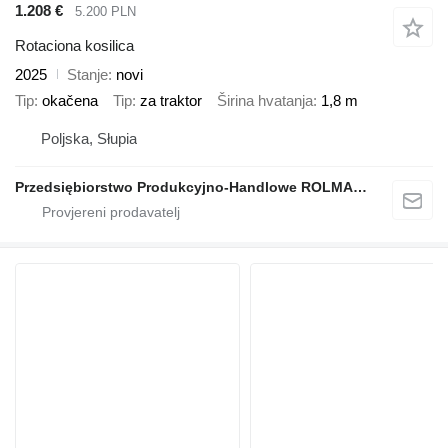
1.208 €
5.200 PLN
Rotaciona kosilica
2025
Stanje
novi
Tip
okačena
Tip
za traktor
Širina hvatanja
1,8 m
Poljska, Słupia
Przedsiębiorstwo Produkcyjno-Handlowe ROLMAPOL Marcin Dziekan