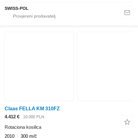
SWISS-POL
Claas FELLA KM 310FZ
4.412 €
19.000 PLN
Rotaciona kosilica
2010
300 m/č