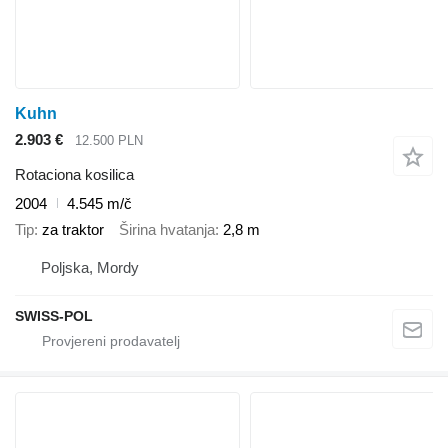
Kuhn
2.903 €
12.500 PLN
Rotaciona kosilica
2004
4.545 m/č
Tip
za traktor
Širina hvatanja
2,8 m
Poljska, Mordy
SWISS-POL