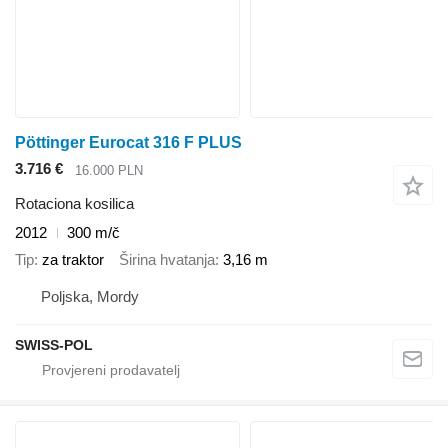
Pöttinger Eurocat 316 F PLUS
3.716 €
16.000 PLN
Rotaciona kosilica
2012
300 m/č
Tip
za traktor
Širina hvatanja
3,16 m
Poljska, Mordy
SWISS-POL