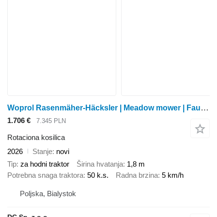
Woprol Rasenmäher-Häcksler | Meadow mower | Faucheuse broyeuse 1,8 m
1.706 €
7.345 PLN
Rotaciona kosilica
2026
Stanje
novi
Tip
za hodni traktor
Širina hvatanja
1,8 m
Potrebna snaga traktora
50 k.s.
Radna brzina
5 km/h
Poljska, Bialystok
DC Sp. z o.o.