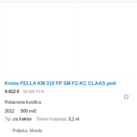
Krone FELLA KM 310 FP SM FZ-KC CLAAS pott
4.412 €
19.000 PLN
Rotaciona kosilica
2012
500 m/č
Tip
za traktor
Širina hvatanja
3,1 m
Poljska, Mordy