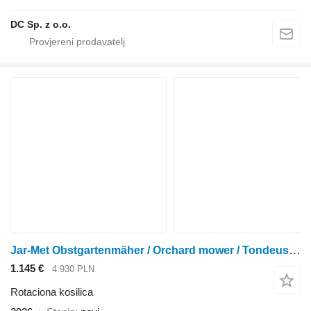
DC Sp. z o.o.
Jar-Met Obstgartenmäher / Orchard mower / Tondeuse verger / Kosiarka 1,8
1.145 €
4.930 PLN
Rotaciona kosilica