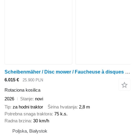
Scheibenmäher / Disc mower / Faucheuse à disques 2,8 m
6.015 €
25.900 PLN
Rotaciona kosilica
2026
Stanje
novi
Tip
za hodni traktor
Širina hvatanja
2,8 m
Potrebna snaga traktora
75 k.s.
Radna brzina
30 km/h
Poljska, Białystok