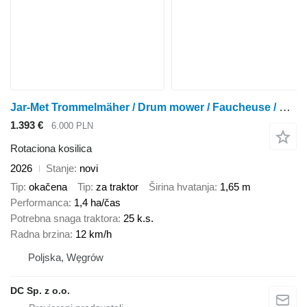
Jar-Met Trommelmäher / Drum mower / Faucheuse / Falciatrice 1,65 m
1.393 €
6.000 PLN
Rotaciona kosilica
2026
Stanje
novi
Tip
okačena
Tip
za traktor
Širina hvatanja
1,65 m
Performanca
1,4 ha/čas
Potrebna snaga traktora
25 k.s.
Radna brzina
12 km/h
Poljska, Węgrów
DC Sp. z o.o.