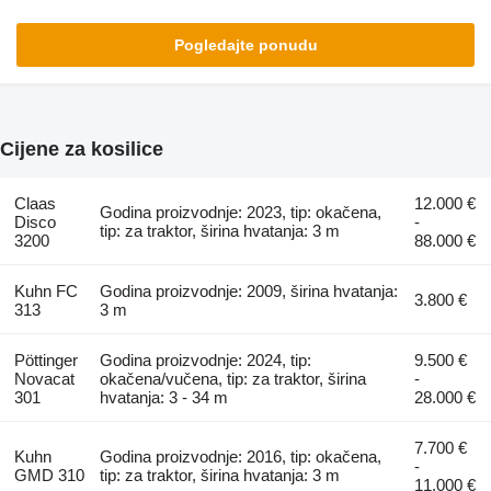
Pogledajte ponudu
Cijene za kosilice
Claas
12.000 €
Godina proizvodnje: 2023, tip: okačena,
Disco
-
tip: za traktor, širina hvatanja: 3 m
3200
88.000 €
Kuhn FC
Godina proizvodnje: 2009, širina hvatanja:
3.800 €
313
3 m
Pöttinger
Godina proizvodnje: 2024, tip:
9.500 €
Novacat
okačena/vučena, tip: za traktor, širina
-
301
hvatanja: 3 - 34 m
28.000 €
7.700 €
Kuhn
Godina proizvodnje: 2016, tip: okačena,
-
GMD 310
tip: za traktor, širina hvatanja: 3 m
11.000 €