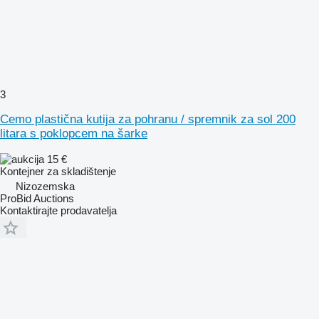
3
Cemo plastična kutija za pohranu / spremnik za sol 200
litara s poklopcem na šarke
15 €
Kontejner za skladištenje
Nizozemska
ProBid Auctions
Kontaktirajte prodavatelja