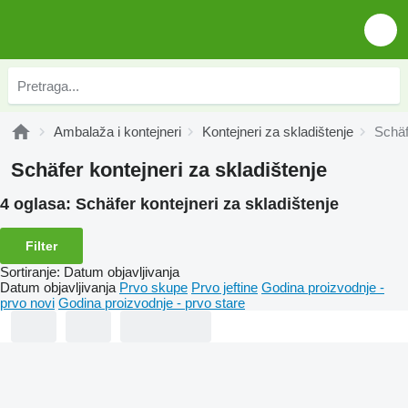
Ambalaža i kontejneri
Kontejneri za skladištenje
Schäf
Schäfer kontejneri za skladištenje
4 oglasa:
Schäfer kontejneri za skladištenje
Filter
Sortiranje
:
Datum objavljivanja
Datum objavljivanja
Prvo skupe
Prvo jeftine
Godina proizvodnje -
prvo novi
Godina proizvodnje - prvo stare