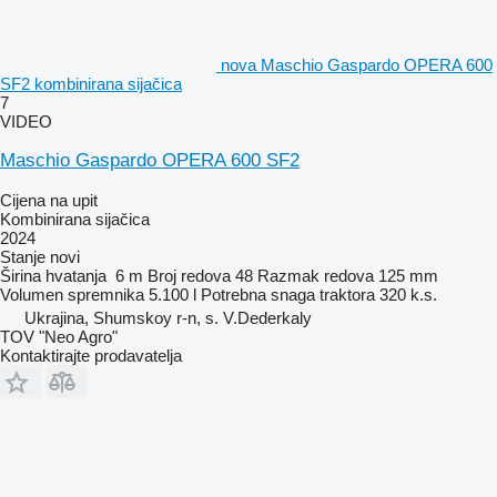
nova Maschio Gaspardo OPERA 600
SF2 kombinirana sijačica
7
VIDEO
Maschio Gaspardo OPERA 600 SF2
Cijena na upit
Kombinirana sijačica
2024
Stanje
novi
Širina hvatanja
6 m
Broj redova
48
Razmak redova
125 mm
Volumen spremnika
5.100 l
Potrebna snaga traktora
320 k.s.
Ukrajina, Shumskoy r-n, s. V.Dederkaly
TOV "Neo Agro"
Kontaktirajte prodavatelja