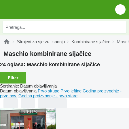
Strojevi za sjetvu i sadnju
Kombinirane sijačice
Maschi
Maschio kombinirane sijačice
24 oglasa:
Maschio kombinirane sijačice
Filter
Sortiranje
:
Datum objavljivanja
Datum objavljivanja
Prvo skupe
Prvo jeftine
Godina proizvodnje -
prvo novi
Godina proizvodnje - prvo stare