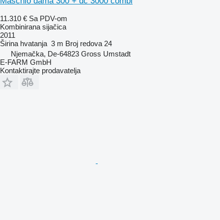
Maschio dama 300 + dc 3000 combi
11.310 €
Sa PDV-om
Kombinirana sijačica
2011
Širina hvatanja
3 m
Broj redova
24
Njemačka, De-64823 Gross Umstadt
E-FARM GmbH
Kontaktirajte prodavatelja