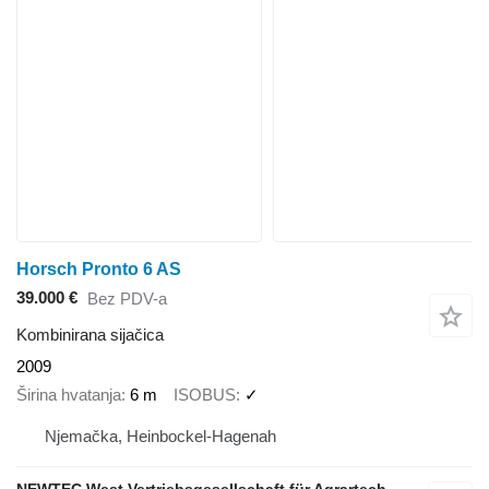
Horsch Pronto 6 AS
39.000 €
Bez PDV-a
Kombinirana sijačica
2009
Širina hvatanja
6 m
ISOBUS
✓
Njemačka, Heinbockel-Hagenah
NEWTEC West Vertriebsgesellschaft für Agrartechnik mbH