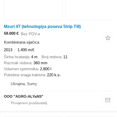
Mzuri 4T (tehnologiya poseva Strip Till)
59.000 €
Bez PDV-a
Kombinirana sijačica
2013
1.400 m/č
Širina hvatanja
4 m
Broj redova
11
Razmak redova
360 mm
Volumen spremnika
2.800 l
Potrebna snaga traktora
220 k.s.
Ukrajina, Sumy
OOO "AGRO-ALYaNS"