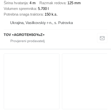
Širina hvatanja
4 m
Razmak redova
125 mm
Volumen spremnika
5.700 l
Potrebna snaga traktora
150 k.s.
Ukrajina, Vasilkovskiy r-n., s. Putrovka
TOV «AGROTEHSOYuZ»