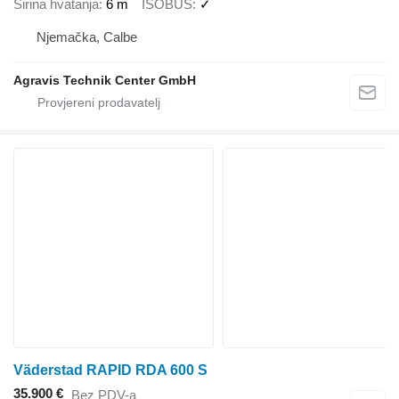
Širina hvatanja
6 m
ISOBUS
✓
Njemačka, Calbe
Agravis Technik Center GmbH
Väderstad RAPID RDA 600 S
35.900 €
Bez PDV-a