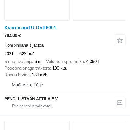
Kverneland U-Drill 6001
79.500 €
Kombinirana sijačica
2021
629 m/č
Širina hvatanja
6 m
Volumen spremnika
4.350 l
Potrebna snaga traktora
190 k.s.
Radna brzina
18 km/h
Mađarska, Türje
PENDLI ISTVÁN ATTILA E.V