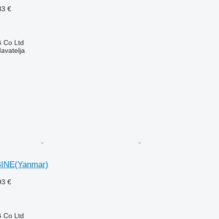
33 €
 Co Ltd
davatelja
INE(Yanmar)
93 €
 Co Ltd