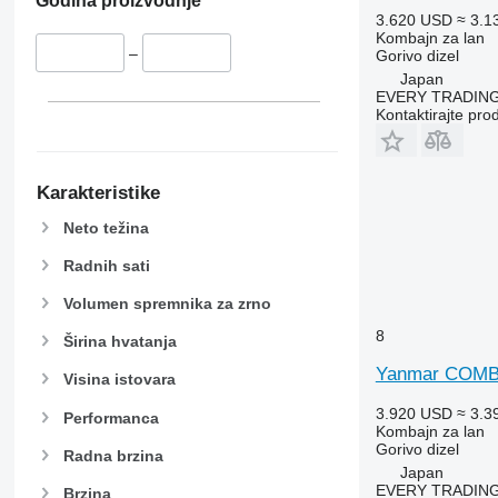
Godina proizvodnje
9650
3.620 USD
≈ 3.1
9660
Kombajn za lan
–
9670 STS
Gorivo
dizel
Japan
9680
EVERY TRADING
9700
Kontaktirajte pro
9750
9760 STS
9770
Karakteristike
9780
Neto težina
9860 STS
Radnih sati
9880
9900
Volumen spremnika za zrno
C-series
8
Širina hvatanja
F-series
Yanmar COMB
H-series
Visina istovara
M-series
3.920 USD
≈ 3.3
Performanca
S-series
Kombajn za lan
Gorivo
dizel
T-series
Radna brzina
Japan
W-series
EVERY TRADING
Brzina