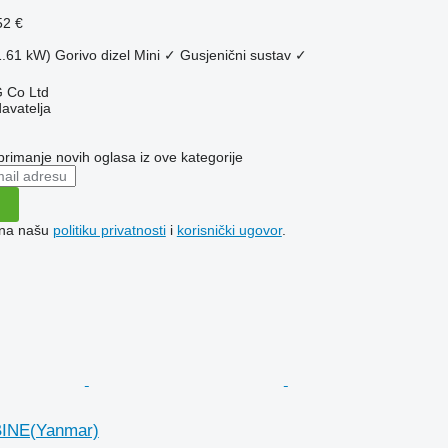
52 €
1.61 kW)
Gorivo
dizel
Mini
✓
Gusjenični sustav
✓
 Co Ltd
davatelja
 primanje novih oglasa iz ove kategorije
e na našu
politiku privatnosti
i
korisnički ugovor
.
INE(Yanmar)