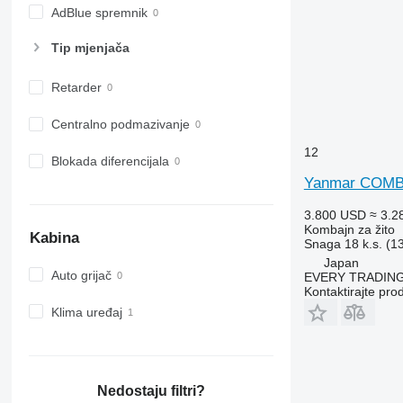
AdBlue spremnik
Tip mјenjača
Retarder
Centralno podmazivanje
12
Blokada diferencijala
Yanmar COMB
3.800 USD
≈ 3.2
Kombajn za žito
Kabina
Snaga
18 k.s. (1
Japan
Auto grijač
EVERY TRADING
Kontaktirajte pro
Klima uređaj
Nedostaju filtri?