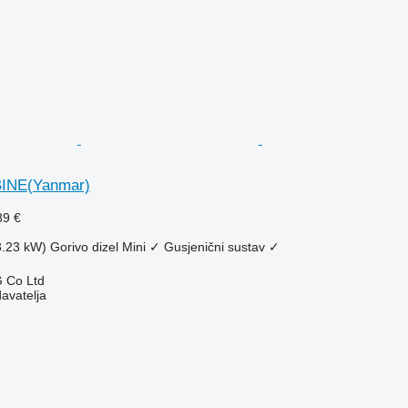
INE(Yanmar)
89 €
3.23 kW)
Gorivo
dizel
Mini
✓
Gusjenični sustav
✓
 Co Ltd
davatelja