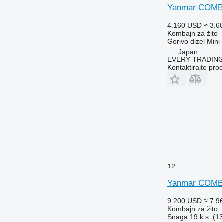
Yanmar COMB
4.160 USD
≈ 3.6
Kombajn za žito
Gorivo
dizel
Mini
Japan
EVERY TRADING
Kontaktirajte pro
12
Yanmar COMB
9.200 USD
≈ 7.9
Kombajn za žito
Snaga
19 k.s. (1