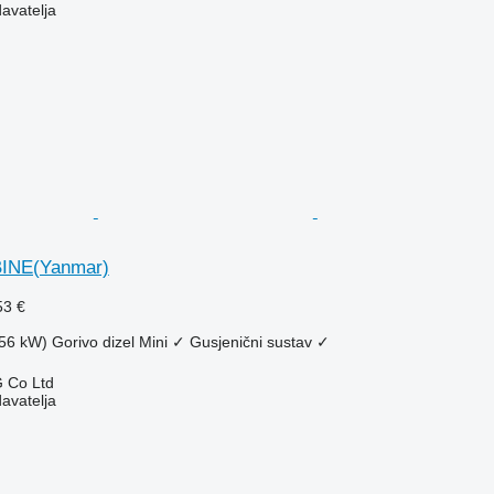
davatelja
INE(Yanmar)
53 €
.56 kW)
Gorivo
dizel
Mini
✓
Gusjenični sustav
✓
 Co Ltd
davatelja