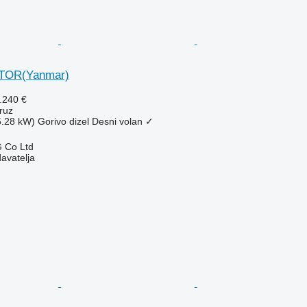
TOR(Yanmar)
.240 €
ruz
5.28 kW)
Gorivo
dizel
Desni volan
✓
 Co Ltd
davatelja