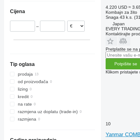
8240
2256
W-series
4.220 USD
≈ 3.6
Cijena
Kombajn za žito
8250
2264
Snaga
43 k.s. (3
9120
7300
Japan
–
9230
7350
EVERY TRADING
Kontaktirajte pro
9240
7450
Axial-Flow
7750
Pretplatite se na
7780
8100
Potpišite se
Tip oglasa
8200
Klikom pristajet
8300
prodaja
8400
od proizvođača
8500
lizing
8600
kredit
9500
na rate
9560
razmjena uz doplatu (trade-in)
9600
razmjena
10
9610
9640
Yanmar COMB