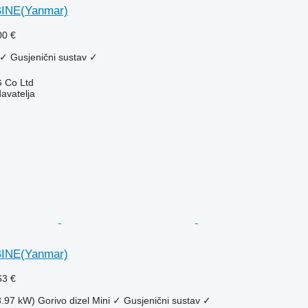
INE(Yanmar)
00 €
✓
Gusjenični sustav
✓
 Co Ltd
davatelja
INE(Yanmar)
63 €
3.97 kW)
Gorivo
dizel
Mini
✓
Gusjenični sustav
✓