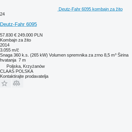
Deutz-Fahr 6095 kombajn za žito
24
Deutz-Fahr 6095
57.830 €
249.000 PLN
Kombajn za žito
2014
3.055 m/č
Snaga
360 k.s. (265 kW)
Volumen spremnika za zrno
8,5 m³
Širina
hvatanja
7 m
Poljska, Krzyżanów
CLAAS POLSKA
Kontaktirajte prodavatelja