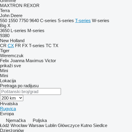
Grimme
MAXTRON
REXOR
Terra
John Deere
550
1550
7750
9640
C-series
S-series
T-series
W-series
Big X
3650
L-series
M-series
9380
New Holland
CR
CX
FR
FX
T-series
TC
TX
Tiger
Weremczuk
Felix
Joanna
Maximus
Victor
prikaži sve
Mini
Mini
Lokacija
Pretraga po radijusu
Hrvatska
Rugvica
Evropa
Njemačka
Poljska
Łódź
Wrocław
Warsaw
Lublin
Główczyce
Kutno
Siedlce
Dzierżoniów