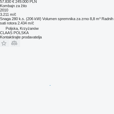
57.830 €
249.000 PLN
Kombajn za žito
2010
3.211 m/č
Snaga
280 k.s. (206 kW)
Volumen spremnika za zrno
8,8 m³
Radnih
sati rotora
2.434 m/č
Poljska, Krzyżanów
CLAAS POLSKA
Kontaktirajte prodavatelja