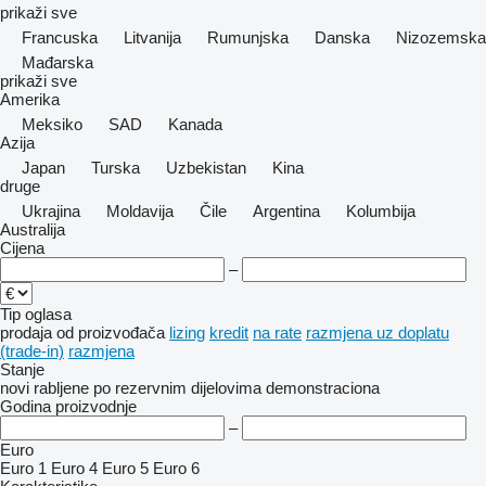
prikaži sve
Francuska
Litvanija
Rumunjska
Danska
Nizozemska
Mađarska
prikaži sve
Amerika
Meksiko
SAD
Kanada
Azija
Japan
Turska
Uzbekistan
Kina
druge
Ukrajina
Moldavija
Čile
Argentina
Kolumbija
Australija
Cijena
–
Tip oglasa
prodaja
od proizvođača
lizing
kredit
na rate
razmjena uz doplatu
(trade-in)
razmjena
Stanje
novi
rabljene
po rezervnim dijelovima
demonstraciona
Godina proizvodnje
–
Euro
Euro 1
Euro 4
Euro 5
Euro 6