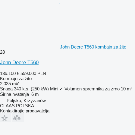
John Deere T560 kombajn za žito
28
John Deere T560
139.100 €
599.000 PLN
Kombajn za žito
2.035 m/č
Snaga
340 k.s. (250 kW)
Mini
✓
Volumen spremnika za zrno
10 m³
Širina hvatanja
6 m
Poljska, Krzyżanów
CLAAS POLSKA
Kontaktirajte prodavatelja