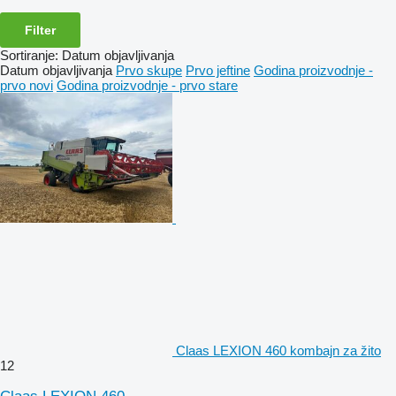
Filter
Sortiranje
:
Datum objavljivanja
Datum objavljivanja
Prvo skupe
Prvo jeftine
Godina proizvodnje -
prvo novi
Godina proizvodnje - prvo stare
Claas LEXION 460 kombajn za žito
12