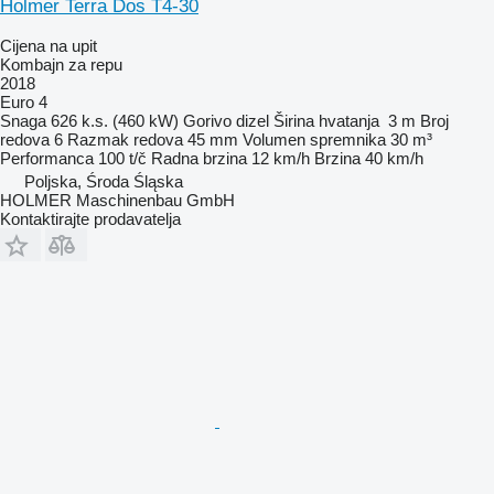
Holmer Terra Dos T4-30
Cijena na upit
Kombajn za repu
2018
Euro 4
Snaga
626 k.s. (460 kW)
Gorivo
dizel
Širina hvatanja
3 m
Broj
redova
6
Razmak redova
45 mm
Volumen spremnika
30 m³
Performanca
100 t/č
Radna brzina
12 km/h
Brzina
40 km/h
Poljska, Środa Śląska
HOLMER Maschinenbau GmbH
Kontaktirajte prodavatelja