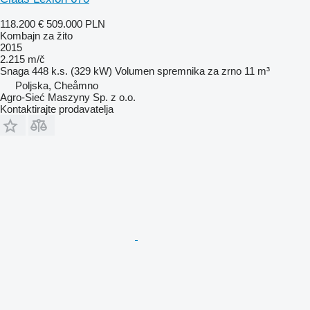
118.200 €
509.000 PLN
Kombajn za žito
2015
2.215 m/č
Snaga
448 k.s. (329 kW)
Volumen spremnika za zrno
11 m³
Poljska, Cheåmno
Agro-Sieć Maszyny Sp. z o.o.
Kontaktirajte prodavatelja