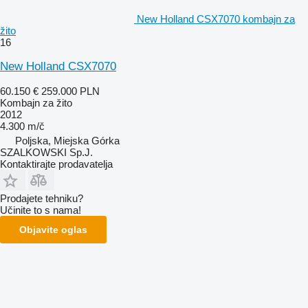
New Holland CSX7070 kombajn za
žito
16
New Holland CSX7070
60.150 €
259.000 PLN
Kombajn za žito
2012
4.300 m/č
Poljska, Miejska Górka
SZALKOWSKI Sp.J.
Kontaktirajte prodavatelja
Prodajete tehniku?
Učinite to s nama!
Objavite oglas