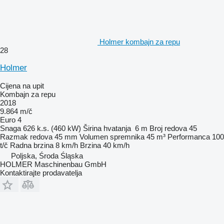
Holmer kombajn za repu
28
Holmer
Cijena na upit
Kombajn za repu
2018
9.864 m/č
Euro 4
Snaga
626 k.s. (460 kW)
Širina hvatanja
6 m
Broj redova
45
Razmak redova
45 mm
Volumen spremnika
45 m³
Performanca
100
t/č
Radna brzina
8 km/h
Brzina
40 km/h
Poljska, Środa Śląska
HOLMER Maschinenbau GmbH
Kontaktirajte prodavatelja