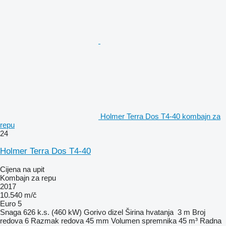
Holmer Terra Dos T4-40 kombajn za
repu
24
Holmer Terra Dos T4-40
Cijena na upit
Kombajn za repu
2017
10.540 m/č
Euro 5
Snaga
626 k.s. (460 kW)
Gorivo
dizel
Širina hvatanja
3 m
Broj
redova
6
Razmak redova
45 mm
Volumen spremnika
45 m³
Radna