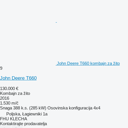
John Deere T660 kombajn za žito
9
John Deere T660
130.000 €
Kombajn za žito
2016
1.530 m/č
Snaga
388 k.s. (285 kW)
Osovinska konfiguracija
4x4
Poljska, Łagiewniki 1a
FHU KLECHA
Kontaktirajte prodavatelja