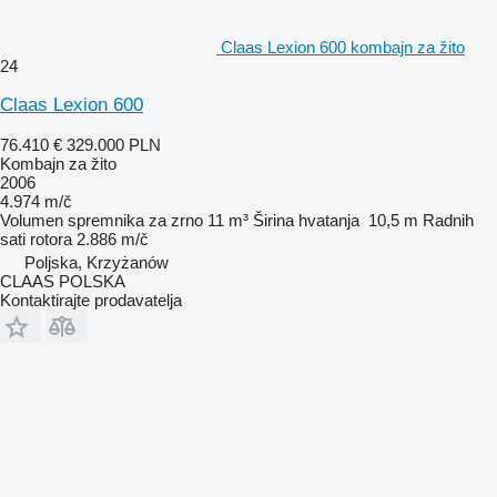
Claas Lexion 600 kombajn za žito
24
Claas Lexion 600
76.410 €
329.000 PLN
Kombajn za žito
2006
4.974 m/č
Volumen spremnika za zrno
11 m³
Širina hvatanja
10,5 m
Radnih
sati rotora
2.886 m/č
Poljska, Krzyżanów
CLAAS POLSKA
Kontaktirajte prodavatelja