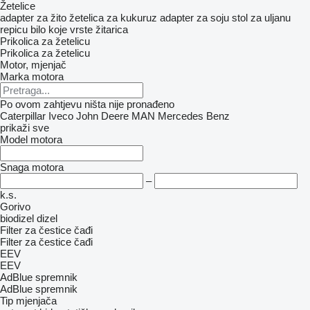
Žetelice
adapter za žito
žetelica za kukuruz
adapter za soju
stol za uljanu
repicu
bilo koje vrste žitarica
Prikolica za žetelicu
Prikolica za žetelicu
Motor, mjenjač
Marka motora
Po ovom zahtjevu ništa nije pronađeno
Caterpillar
Iveco
John Deere
MAN
Mercedes Benz
prikaži sve
Model motora
Snaga motora
–
k.s.
Gorivo
biodizel
dizel
Filter za čestice čađi
Filter za čestice čađi
EEV
EEV
AdBlue spremnik
AdBlue spremnik
Tip mјenjača