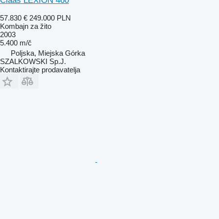
Claas LEXION 460
57.830 €
249.000 PLN
Kombajn za žito
2003
5.400 m/č
Poljska, Miejska Górka
SZALKOWSKI Sp.J.
Kontaktirajte prodavatelja