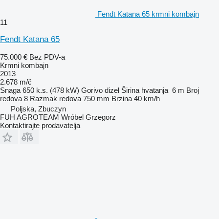
Fendt Katana 65 krmni kombajn
11
Fendt Katana 65
75.000 €
Bez PDV-a
Krmni kombajn
2013
2.678 m/č
Snaga
650 k.s. (478 kW)
Gorivo
dizel
Širina hvatanja
6 m
Broj
redova
8
Razmak redova
750 mm
Brzina
40 km/h
Poljska, Zbuczyn
FUH AGROTEAM Wróbel Grzegorz
Kontaktirajte prodavatelja