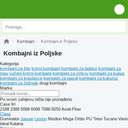
Kombajni
Kombajni iz Poljske
Kombajni iz Poljske
Kategorija
kombajni za žito
krmni kombajni
kombajni za bobice
kombajni za
repu
vučeni krmni kombajni
kombajni za mrkvu
kombajni za kupus
kombajni za krastavce
kombajni za pasulj
kombajni za kukuruz
kombajni za češnjak
drugi kombajni
Marka
Po ovom zahtjevu ništa nije pronađeno
Case IH
2188
2388
5088
6088
7088
8250
Axial-Flow
Claas
Dominator
Jaguar
Lexion
Medion
Mega
Orbis
PU
Trion
Tucano
Vario
Ideal
Katana