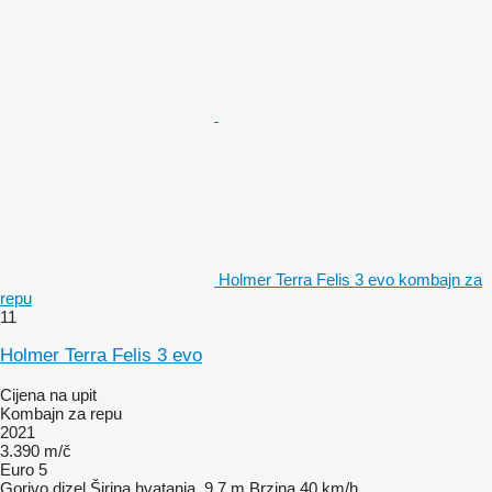
Holmer Terra Felis 3 evo kombajn za
repu
11
Holmer Terra Felis 3 evo
Cijena na upit
Kombajn za repu
2021
3.390 m/č
Euro 5
Gorivo
dizel
Širina hvatanja
9,7 m
Brzina
40 km/h