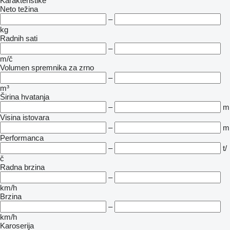
Karakteristike
Neto težina
–
kg
Radnih sati
–
m/č
Volumen spremnika za zrno
–
m³
Širina hvatanja
–
m
Visina istovara
–
m
Performanca
–
t/
č
Radna brzina
–
km/h
Brzina
–
km/h
Karoserija