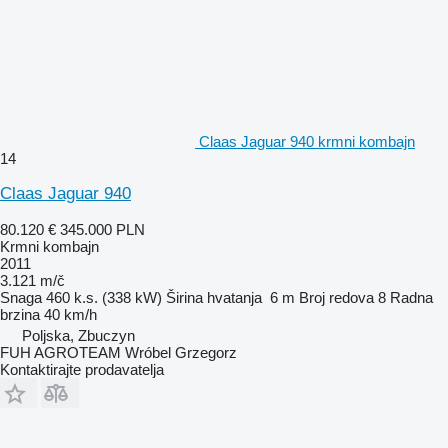
Claas Jaguar 940 krmni kombajn
14
Claas Jaguar 940
80.120 €
345.000 PLN
Krmni kombajn
2011
3.121 m/č
Snaga
460 k.s. (338 kW)
Širina hvatanja
6 m
Broj redova
8
Radna
brzina
40 km/h
Poljska, Zbuczyn
FUH AGROTEAM Wróbel Grzegorz
Kontaktirajte prodavatelja