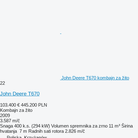
John Deere T670 kombajn za žito
22
John Deere T670
103.400 €
445.200 PLN
Kombajn za žito
2009
3.587 m/č
Snaga
400 k.s. (294 kW)
Volumen spremnika za zrno
11 m³
Širina
hvatanja
7 m
Radnih sati rotora
2.826 m/č
Poljska, Krzyżanów