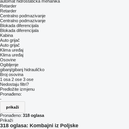
automat
hidrostatička
mehanika
Retarder
Retarder
Centralno podmazivanje
Centralno podmazivanje
Blokada diferencijala
Blokada diferencijala
Kabina
Auto grijač
Auto grijač
Klima uređaj
Klima uređaj
Osovine
Ogibljenje
gibanj/gibanj
hidrauličko
Broj osovina
1 osa
2 ose
3 ose
Nedostaju filtri?
Predložite izmjenu
Pronađeno:
-
prikaži
Pronađeno:
318 oglasa
Prikaži
318 oglasa:
Kombajni iz Poljske