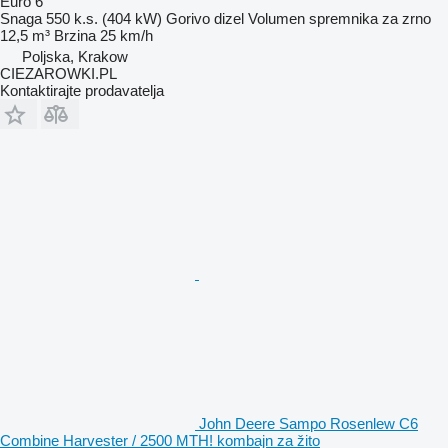
Euro 6
Snaga
550 k.s. (404 kW)
Gorivo
dizel
Volumen spremnika za zrno
12,5 m³
Brzina
25 km/h
Poljska, Krakow
CIEZAROWKI.PL
Kontaktirajte prodavatelja
John Deere Sampo Rosenlew C6
Combine Harvester / 2500 MTH! kombajn za žito