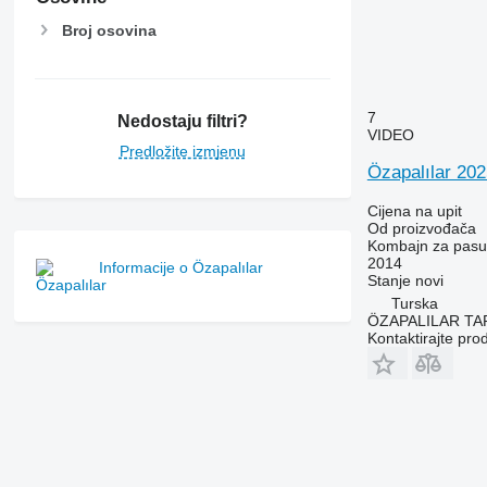
Broj osovina
7
Nedostaju filtri?
VIDEO
Predložite izmjenu
Özapalılar 202
Cijena na upit
Od proizvođača
Kombajn za pasul
2014
Informacije o Özapalılar
Stanje
novi
Turska
ÖZAPALILAR TAR
Kontaktirajte pro