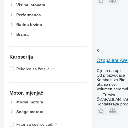
X-series
Visina istovara
Performanca
Radna brzina
Brzina
8
Karoserija
Özapalılar A
Prikolica za žetelicu
Cijena na upit
Od proizvođača
Kombajn za žito
Stanje
novi
Volumen spremni
Motor, mjenjač
Turska
ÖZAPALILAR TAR
Model motora
Kontaktirajte pro
Snaga motora
Filter za čestice čađi