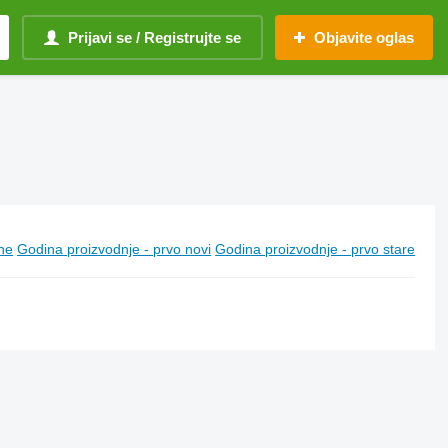
Prijavi se / Registrujte se
Objavite oglas
ine
Godina proizvodnje - prvo novi
Godina proizvodnje - prvo stare