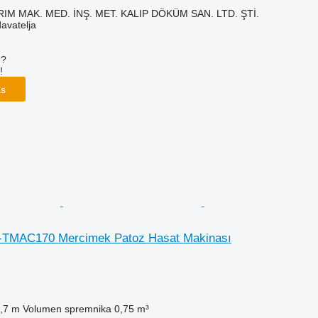
IM MAK. MED. İNŞ. MET. KALIP DÖKÜM SAN. LTD. ŞTİ.
davatelja
u?
!
as
W-TMAC170 Mercimek Patoz Hasat Makinası
,7 m
Volumen spremnika
0,75 m³