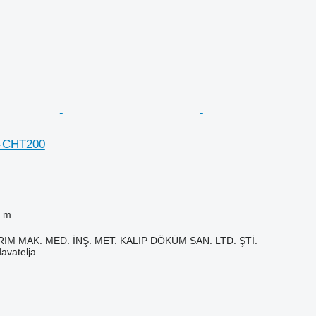
W-CHT200
 m
IM MAK. MED. İNŞ. MET. KALIP DÖKÜM SAN. LTD. ŞTİ.
davatelja