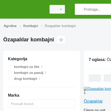
Agroline
Kombajni
Özapalılar kombajni
Özapalılar kombajni
Kategorija
7 oglasa:
Öz
kombajni za žito
kombajni za pasulj
drugi kombajni
1
Marka
Özapalılar
Cijena na upit