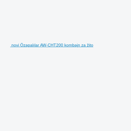
novi Özapalılar AW-CHT200 kombajn za žito