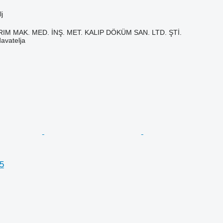
j
IM MAK. MED. İNŞ. MET. KALIP DÖKÜM SAN. LTD. ŞTİ.
davatelja
5