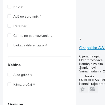
EEV
AdBlue spremnik
Retarder
Centralno podmazivanje
7
Blokada diferencijala
Özapalılar A
Cijena na upit
Od proizvođača
Kombajn za žito
Kabina
Stanje
novi
Širina hvatanja
2
Auto grijač
Turska
ÖZAPALILAR TAR
Kontaktirajte pro
Klima uređaj
Osovine