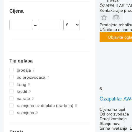
Turska
8240
2256
W-series
ÖZAPALILAR TAR
Kontaktirajte pro
Cijena
8250
2264
9120
7300
Prodajete tehnik
–
9230
7350
Učinite to s nama
9240
7450
Objavite ogl
Axial-Flow
7750
7780
8100
Tip oglasa
8200
8300
prodaja
8400
od proizvođača
8500
lizing
3
8600
kredit
9500
Özapalılar A
na rate
9560
razmjena uz doplatu (trade-in)
Cijena na upit
9600
razmjena
Od proizvođača
9610
Drugi kombajn
Stanje
novi
9640
Širina hvatanja
1