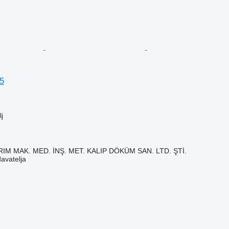
5
j
IM MAK. MED. İNŞ. MET. KALIP DÖKÜM SAN. LTD. ŞTİ.
davatelja