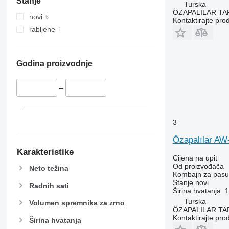
Stanje
9650
Turska
ÖZAPALILAR TAR
9660
novi
Kontaktirajte pro
9670 STS
rabljene
9680
9700
9750
Godina proizvodnje
9760 STS
9770
–
9780
9860 STS
3
9880
9900
Özapalılar A
C-series
Karakteristike
Cijena na upit
F-series
Od proizvođača
Neto težina
H-series
Kombajn za pasul
Stanje
novi
M-series
Radnih sati
Širina hvatanja
1
S-series
Turska
Volumen spremnika za zrno
T-series
ÖZAPALILAR TAR
Kontaktirajte pro
Širina hvatanja
W-series