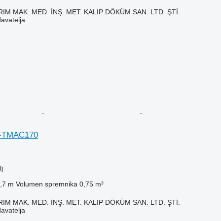
IM MAK. MED. İNŞ. MET. KALIP DÖKÜM SAN. LTD. ŞTİ.
davatelja
W-TMAC170
j
,7 m
Volumen spremnika
0,75 m³
IM MAK. MED. İNŞ. MET. KALIP DÖKÜM SAN. LTD. ŞTİ.
davatelja