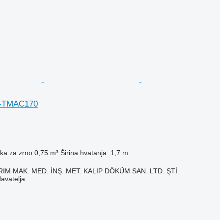
W-TMAC170
ka za zrno
0,75 m³
Širina hvatanja
1,7 m
IM MAK. MED. İNŞ. MET. KALIP DÖKÜM SAN. LTD. ŞTİ.
davatelja