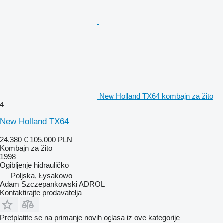
New Holland TX64 kombajn za žito
4
New Holland TX64
24.380 €
105.000 PLN
Kombajn za žito
1998
Ogibljenje
hidrauličko
Poljska, Łysakowo
Adam Szczepankowski ADROL
Kontaktirajte prodavatelja
Pretplatite se na primanje novih oglasa iz ove kategorije