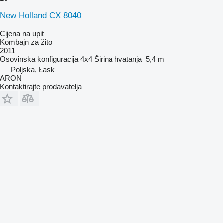
New Holland CX 8040
Cijena na upit
Kombajn za žito
2011
Osovinska konfiguracija
4x4
Širina hvatanja
5,4 m
Poljska, Łask
ARON
Kontaktirajte prodavatelja