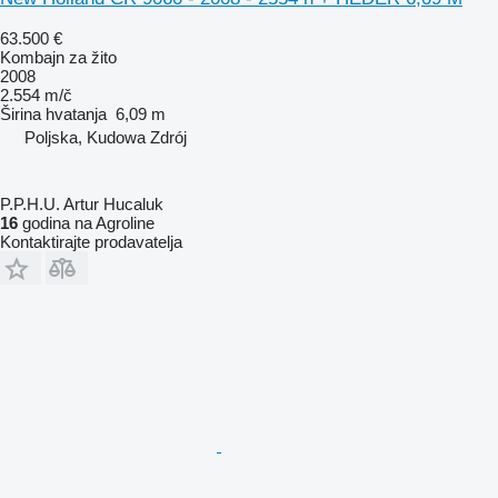
63.500 €
Kombajn za žito
2008
2.554 m/č
Širina hvatanja
6,09 m
Poljska, Kudowa Zdrój
P.P.H.U. Artur Hucaluk
16
godina na Agroline
Kontaktirajte prodavatelja