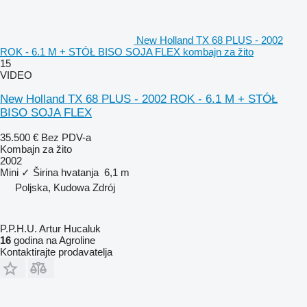
New Holland TX 68 PLUS - 2002
ROK - 6.1 M + STÓŁ BISO SOJA FLEX kombajn za žito
15
VIDEO
New Holland TX 68 PLUS - 2002 ROK - 6.1 M + STÓŁ
BISO SOJA FLEX
35.500 €
Bez PDV-a
Kombajn za žito
2002
Mini
✓
Širina hvatanja
6,1 m
Poljska, Kudowa Zdrój
P.P.H.U. Artur Hucaluk
16
godina na Agroline
Kontaktirajte prodavatelja