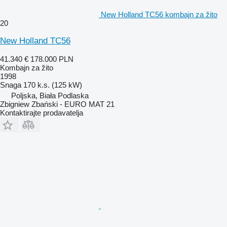
New Holland TC56 kombajn za žito
20
New Holland TC56
41.340 €
178.000 PLN
Kombajn za žito
1998
Snaga
170 k.s. (125 kW)
Poljska, Biała Podlaska
Zbigniew Zbański - EURO MAT 21
Kontaktirajte prodavatelja