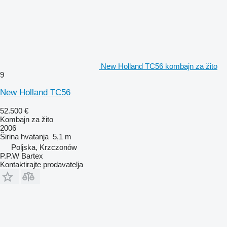
New Holland TC56 kombajn za žito
9
New Holland TC56
52.500 €
Kombajn za žito
2006
Širina hvatanja
5,1 m
Poljska, Krzczonów
P.P.W Bartex
Kontaktirajte prodavatelja