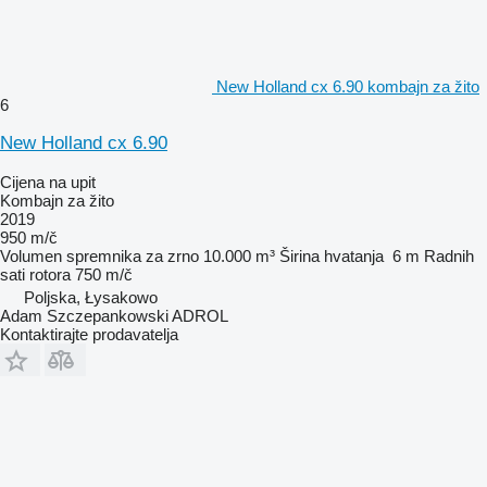
New Holland cx 6.90 kombajn za žito
6
New Holland cx 6.90
Cijena na upit
Kombajn za žito
2019
950 m/č
Volumen spremnika za zrno
10.000 m³
Širina hvatanja
6 m
Radnih
sati rotora
750 m/č
Poljska, Łysakowo
Adam Szczepankowski ADROL
Kontaktirajte prodavatelja