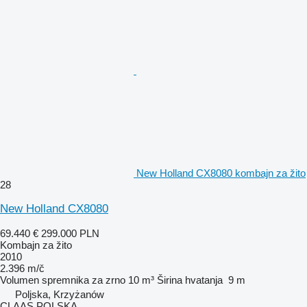
New Holland CX8080 kombajn za žito
28
New Holland CX8080
69.440 €
299.000 PLN
Kombajn za žito
2010
2.396 m/č
Volumen spremnika za zrno
10 m³
Širina hvatanja
9 m
Poljska, Krzyżanów
CLAAS POLSKA