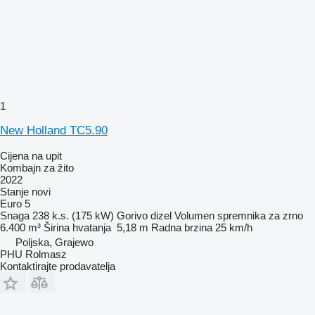
1
New Holland TC5.90
Cijena na upit
Kombajn za žito
2022
Stanje
novi
Euro 5
Snaga
238 k.s. (175 kW)
Gorivo
dizel
Volumen spremnika za zrno
6.400 m³
Širina hvatanja
5,18 m
Radna brzina
25 km/h
Poljska, Grajewo
PHU Rolmasz
Kontaktirajte prodavatelja