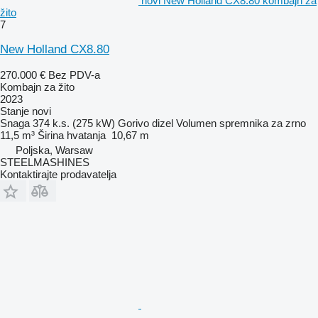
novi New Holland CX8.80 kombajn za
žito
7
New Holland CX8.80
270.000 €
Bez PDV-a
Kombajn za žito
2023
Stanje
novi
Snaga
374 k.s. (275 kW)
Gorivo
dizel
Volumen spremnika za zrno
11,5 m³
Širina hvatanja
10,67 m
Poljska, Warsaw
STEELMASHINES
Kontaktirajte prodavatelja