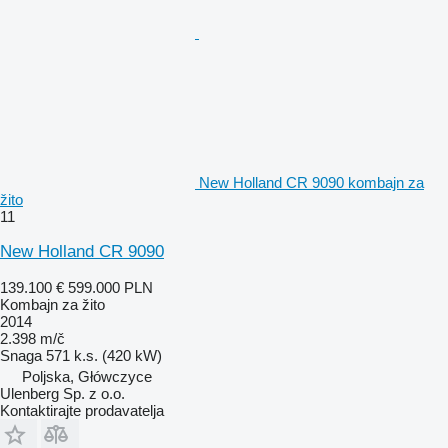
New Holland CR 9090 kombajn za
žito
11
New Holland CR 9090
139.100 €
599.000 PLN
Kombajn za žito
2014
2.398 m/č
Snaga
571 k.s. (420 kW)
Poljska, Główczyce
Ulenberg Sp. z o.o.
Kontaktirajte prodavatelja