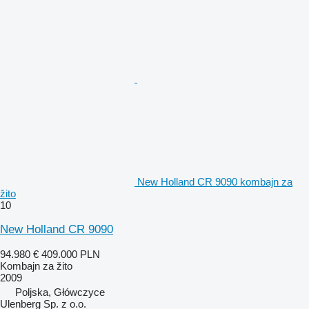
New Holland CR 9090 kombajn za
žito
10
New Holland CR 9090
94.980 €
409.000 PLN
Kombajn za žito
2009
Poljska, Główczyce
Ulenberg Sp. z o.o.