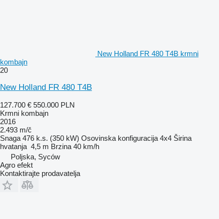
New Holland FR 480 T4B krmni
kombajn
20
New Holland FR 480 T4B
127.700 €
550.000 PLN
Krmni kombajn
2016
2.493 m/č
Snaga
476 k.s. (350 kW)
Osovinska konfiguracija
4x4
Širina
hvatanja
4,5 m
Brzina
40 km/h
Poljska, Syców
Agro efekt
Kontaktirajte prodavatelja