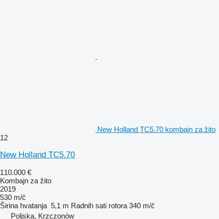
New Holland TC5.70 kombajn za žito
12
New Holland TC5.70
110.000 €
Kombajn za žito
2019
530 m/č
Širina hvatanja
5,1 m
Radnih sati rotora
340 m/č
Poljska, Krzczonów