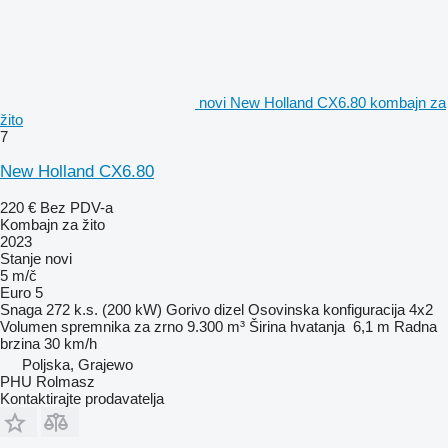
novi New Holland CX6.80 kombajn za
žito
7
New Holland CX6.80
220 €
Bez PDV-a
Kombajn za žito
2023
Stanje
novi
5 m/č
Euro 5
Snaga
272 k.s. (200 kW)
Gorivo
dizel
Osovinska konfiguracija
4x2
Volumen spremnika za zrno
9.300 m³
Širina hvatanja
6,1 m
Radna
brzina
30 km/h
Poljska, Grajewo
PHU Rolmasz
Kontaktirajte prodavatelja