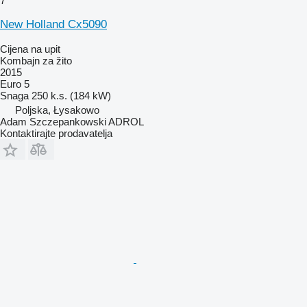
7
New Holland Cx5090
Cijena na upit
Kombajn za žito
2015
Euro 5
Snaga
250 k.s. (184 kW)
Poljska, Łysakowo
Adam Szczepankowski ADROL
Kontaktirajte prodavatelja