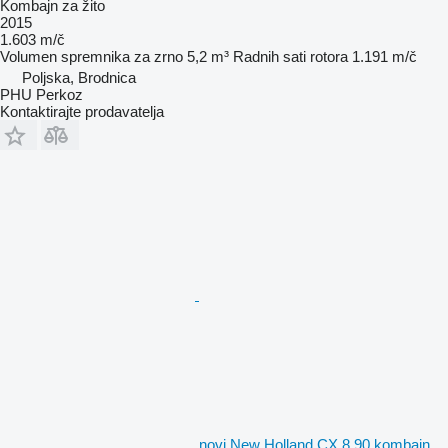
Kombajn za žito
2015
1.603 m/č
Volumen spremnika za zrno
5,2 m³
Radnih sati rotora
1.191 m/č
Poljska, Brodnica
PHU Perkoz
Kontaktirajte prodavatelja
novi New Holland CX 8.90 kombajn