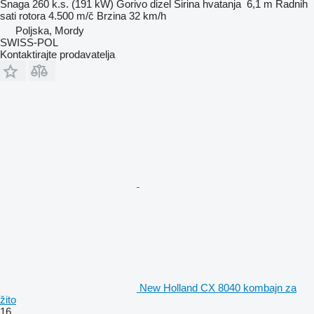
Snaga
260 k.s. (191 kW)
Gorivo
dizel
Širina hvatanja
6,1 m
Radnih
sati rotora
4.500 m/č
Brzina
32 km/h
Poljska, Mordy
SWISS-POL
Kontaktirajte prodavatelja
New Holland CX 8040 kombajn za
žito
16