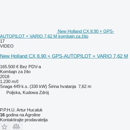
New Holland CX 8.90 + GPS-
AUTOPILOT + VARIO 7,62 M kombajn za žito
17
VIDEO
New Holland CX 8.90 + GPS-AUTOPILOT + VARIO 7,62 M
165.500 €
Bez PDV-a
Kombajn za žito
2018
1.230 m/č
Snaga
449 k.s. (330 kW)
Širina hvatanja
7,62 m
Poljska, Kudowa Zdrój
P.P.H.U. Artur Hucaluk
16
godina na Agroline
Kontaktirajte prodavatelja