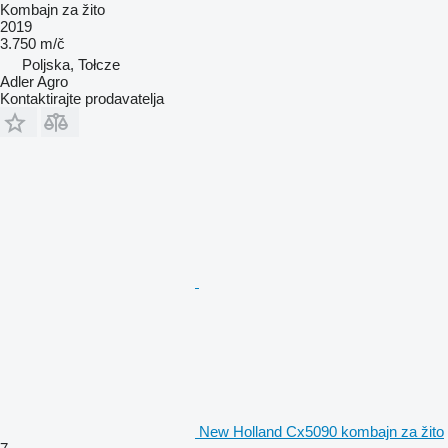
Kombajn za žito
2019
3.750 m/č
Poljska, Tołcze
Adler Agro
Kontaktirajte prodavatelja
New Holland Cx5090 kombajn za žito