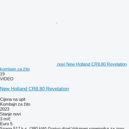
novi New Holland CR8.80 Revelation
kombajn za žito
19
VIDEO
New Holland CR8.80 Revelation
Cijena na upit
Kombajn za žito
2023
Stanje
novi
3 m/č
Euro 5
Snaga
517 k.s. (380 kW)
Gorivo
dizel
Volumen spremnika za zrno