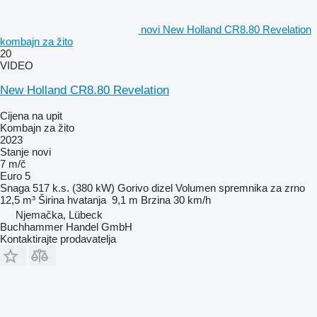
novi New Holland CR8.80 Revelation
kombajn za žito
20
VIDEO
New Holland CR8.80 Revelation
Cijena na upit
Kombajn za žito
2023
Stanje
novi
7 m/č
Euro 5
Snaga
517 k.s. (380 kW)
Gorivo
dizel
Volumen spremnika za zrno
12,5 m³
Širina hvatanja
9,1 m
Brzina
30 km/h
Njemačka, Lübeck
Buchhammer Handel GmbH
Kontaktirajte prodavatelja