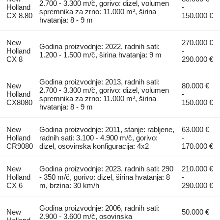
2.700 - 3.300 m/č, gorivo: dizel, volumen
Holland
-
spremnika za zrno: 11.000 m³, širina
CX 8.80
150.000 €
hvatanja: 8 - 9 m
New
270.000 €
Godina proizvodnje: 2022, radnih sati:
Holland
-
1.200 - 1.500 m/č, širina hvatanja: 9 m
CX 8
290.000 €
Godina proizvodnje: 2013, radnih sati:
New
80.000 €
2.700 - 3.300 m/č, gorivo: dizel, volumen
Holland
-
spremnika za zrno: 11.000 m³, širina
CX8080
150.000 €
hvatanja: 8 - 9 m
New
Godina proizvodnje: 2011, stanje: rabljene,
63.000 €
Holland
radnih sati: 3.100 - 4.900 m/č, gorivo:
-
CR9080
dizel, osovinska konfiguracija: 4x2
170.000 €
New
Godina proizvodnje: 2023, radnih sati: 290
210.000 €
Holland
- 350 m/č, gorivo: dizel, širina hvatanja: 8
-
CX 6
m, brzina: 30 km/h
290.000 €
Godina proizvodnje: 2006, radnih sati:
New
50.000 €
2.900 - 3.600 m/č, osovinska