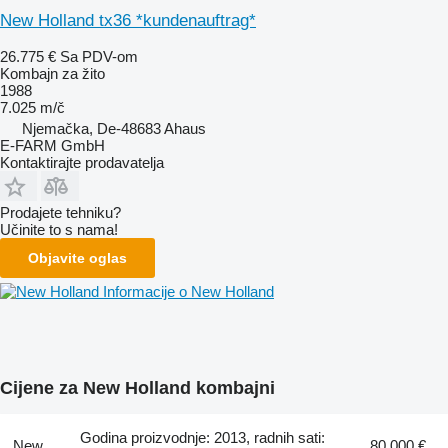
New Holland tx36 *kundenauftrag*
26.775 €
Sa PDV-om
Kombajn za žito
1988
7.025 m/č
Njemačka, De-48683 Ahaus
E-FARM GmbH
Kontaktirajte prodavatelja
Prodajete tehniku?
Učinite to s nama!
Objavite oglas
Informacije o New Holland
Cijene za New Holland kombajni
Godina proizvodnje: 2013, radnih sati:
New
80.000 €