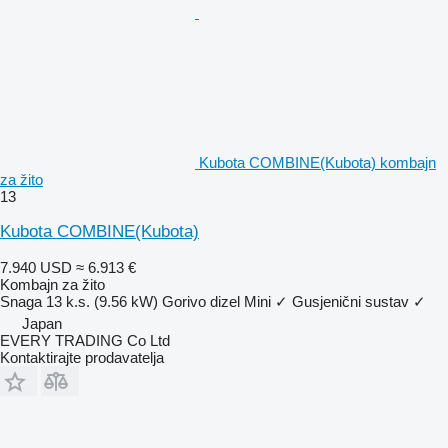
Kubota COMBINE(Kubota) kombajn
za žito
13
Kubota COMBINE(Kubota)
7.940 USD
≈ 6.913 €
Kombajn za žito
Snaga
13 k.s. (9.56 kW)
Gorivo
dizel
Mini
✓
Gusjenični sustav
✓
Japan
EVERY TRADING Co Ltd
Kontaktirajte prodavatelja