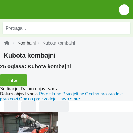
Kombajni
Kubota kombajni
Kubota kombajni
25 oglasa:
Kubota kombajni
Filter
Sortiranje
:
Datum objavljivanja
Datum objavljivanja
Prvo skupe
Prvo jeftine
Godina proizvodnje -
prvo novi
Godina proizvodnje - prvo stare