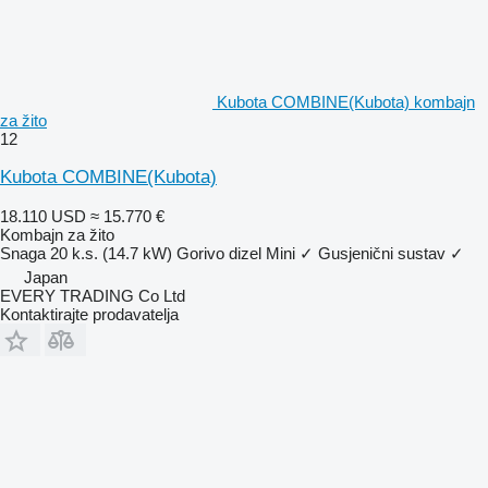
Kubota COMBINE(Kubota) kombajn
za žito
12
Kubota COMBINE(Kubota)
18.110 USD
≈ 15.770 €
Kombajn za žito
Snaga
20 k.s. (14.7 kW)
Gorivo
dizel
Mini
✓
Gusjenični sustav
✓
Japan
EVERY TRADING Co Ltd
Kontaktirajte prodavatelja