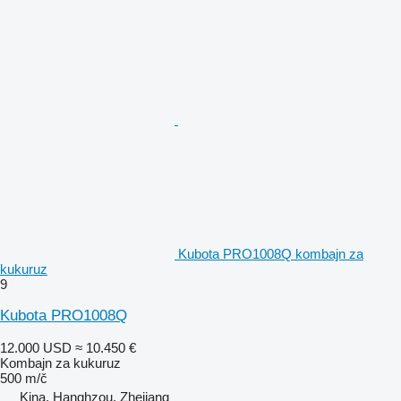
Kubota PRO1008Q kombajn za
kukuruz
9
Kubota PRO1008Q
12.000 USD
≈ 10.450 €
Kombajn za kukuruz
500 m/č
Kina, Hanghzou, Zhejiang