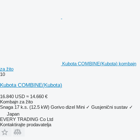
Kubota COMBINE(Kubota) kombajn
za žito
10
Kubota COMBINE(Kubota)
16.840 USD
≈ 14.660 €
Kombajn za žito
Snaga
17 k.s. (12.5 kW)
Gorivo
dizel
Mini
✓
Gusjenični sustav
✓
Japan
EVERY TRADING Co Ltd
Kontaktirajte prodavatelja