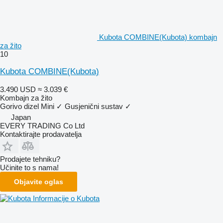
Kubota COMBINE(Kubota) kombajn
za žito
10
Kubota COMBINE(Kubota)
3.490 USD
≈ 3.039 €
Kombajn za žito
Gorivo
dizel
Mini
✓
Gusjenični sustav
✓
Japan
EVERY TRADING Co Ltd
Kontaktirajte prodavatelja
Prodajete tehniku?
Učinite to s nama!
Objavite oglas
Informacije o Kubota