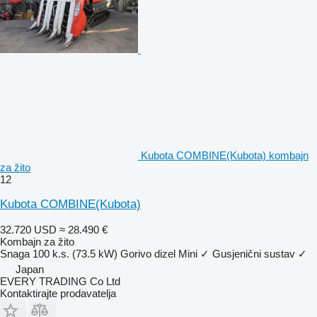
Kubota COMBINE(Kubota) kombajn
za žito
12
Kubota COMBINE(Kubota)
32.720 USD
≈ 28.490 €
Kombajn za žito
Snaga
100 k.s. (73.5 kW)
Gorivo
dizel
Mini
✓
Gusjenični sustav
✓
Japan
EVERY TRADING Co Ltd
Kontaktirajte prodavatelja