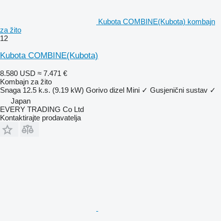
Kubota COMBINE(Kubota) kombajn
za žito
12
Kubota COMBINE(Kubota)
8.580 USD
≈ 7.471 €
Kombajn za žito
Snaga
12.5 k.s. (9.19 kW)
Gorivo
dizel
Mini
✓
Gusjenični sustav
✓
Japan
EVERY TRADING Co Ltd
Kontaktirajte prodavatelja