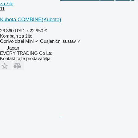
za žito
11
Kubota COMBINE(Kubota)
26.360 USD
≈ 22.950 €
Kombajn za žito
Gorivo
dizel
Mini
✓
Gusjenični sustav
✓
Japan
EVERY TRADING Co Ltd
Kontaktirajte prodavatelja