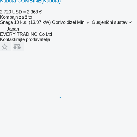
Kubota COMBINE(Kubota)
2.720 USD
≈ 2.368 €
Kombajn za žito
Snaga
19 k.s. (13.97 kW)
Gorivo
dizel
Mini
✓
Gusjenični sustav
✓
Japan
EVERY TRADING Co Ltd
Kontaktirajte prodavatelja