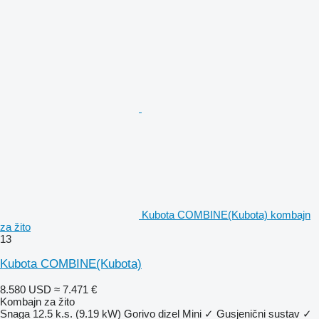
Kubota COMBINE(Kubota) kombajn
za žito
13
Kubota COMBINE(Kubota)
8.580 USD
≈ 7.471 €
Kombajn za žito
Snaga
12.5 k.s. (9.19 kW)
Gorivo
dizel
Mini
✓
Gusjenični sustav
✓