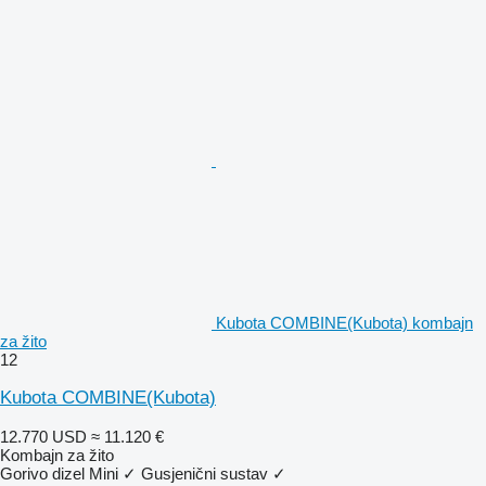
Kubota COMBINE(Kubota) kombajn
za žito
12
Kubota COMBINE(Kubota)
12.770 USD
≈ 11.120 €
Kombajn za žito
Gorivo
dizel
Mini
✓
Gusjenični sustav
✓