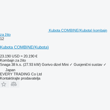
Kubota COMBINE(Kubota) kombajn
za žito
12
Kubota COMBINE(Kubota)
23.190 USD
≈ 20.190 €
Kombajn za žito
Snaga
38 k.s. (27.93 kW)
Gorivo
dizel
Mini
✓
Gusjenični sustav
✓
Japan
EVERY TRADING Co Ltd
Kontaktirajte prodavatelja