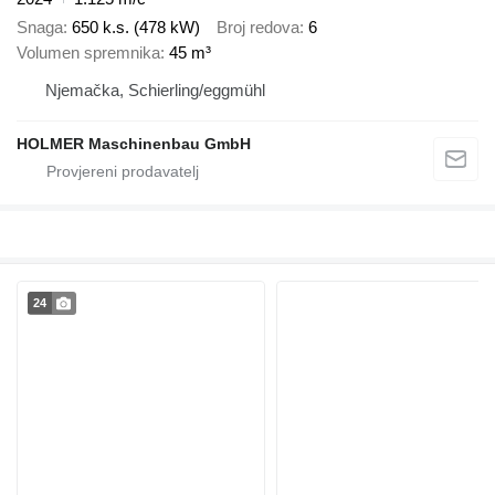
Snaga
650 k.s. (478 kW)
Broj redova
6
Volumen spremnika
45 m³
Njemačka, Schierling/eggmühl
HOLMER Maschinenbau GmbH
24