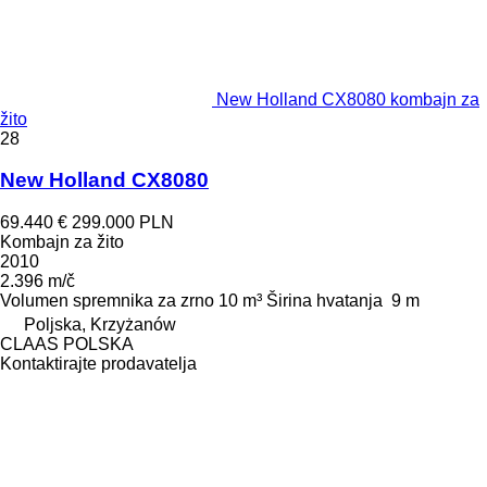
New Holland CX8080 kombajn za
žito
28
New Holland CX8080
69.440 €
299.000 PLN
Kombajn za žito
2010
2.396 m/č
Volumen spremnika za zrno
10 m³
Širina hvatanja
9 m
Poljska, Krzyżanów
CLAAS POLSKA
Kontaktirajte prodavatelja