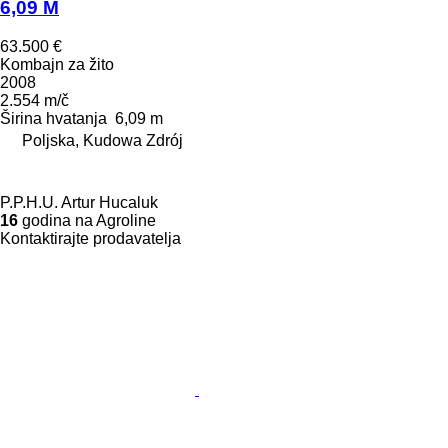
6,09 M
63.500 €
Kombajn za žito
2008
2.554 m/č
Širina hvatanja
6,09 m
Poljska, Kudowa Zdrój
P.P.H.U. Artur Hucaluk
16
godina na Agroline
Kontaktirajte prodavatelja