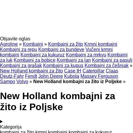
Objavite oglas
Agroline
»
Kombajni
»
Kombajni za žito
Krmni kombajni
Kombajni za repu
Kombajni za bundeve
Vučeni krmni
kombajni
Kombajni za kukuruz
Kombajni za mrkvu
Kombajni
za luk
Kombajni za bobice
Kombajni za lan
Kombajni za pasulj
Kombajni za grašak
Kombajni za kupus
Kombajni za češnjak
»
New Holland kombajni za žito
Case IH
Caterpillar
Claas
Deutz-Fahr
Fendt
John Deere
Kubota
Massey Ferguson
Sampo
Volvo
»
New Holland kombajni za žito iz Poljske
»
New Holland kombajni za
žito iz Poljske
Kategorija
kombajni za žito
krmni kombajni
kombajni za kukuruz