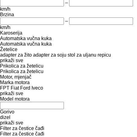
–
km/h
Brzina
–
km/h
Karoserija
Automatska vučna kuka
Automatska vučna kuka
Žetelice
adapter za žito
adapter za soju
stol za uljanu repicu
prikaži sve
Prikolica za žetelicu
Prikolica za žetelicu
Motor, mjenjač
Marka motora
FPT
Fiat
Ford
Iveco
prikaži sve
Model motora
Gorivo
dizel
prikaži sve
Filter za čestice čađi
Filter za čestice čađi