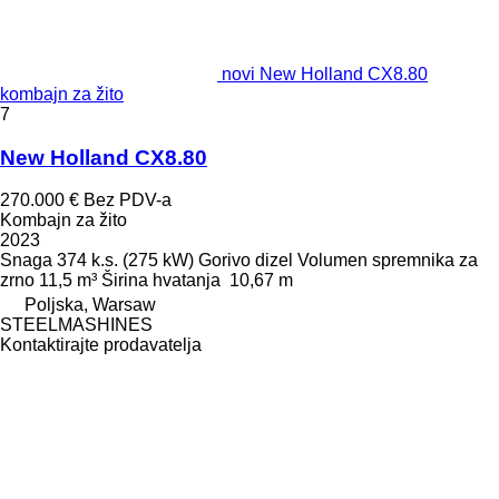
novi New Holland CX8.80
kombajn za žito
7
New Holland CX8.80
270.000 €
Bez PDV-a
Kombajn za žito
2023
Snaga
374 k.s. (275 kW)
Gorivo
dizel
Volumen spremnika za
zrno
11,5 m³
Širina hvatanja
10,67 m
Poljska, Warsaw
STEELMASHINES
Kontaktirajte prodavatelja