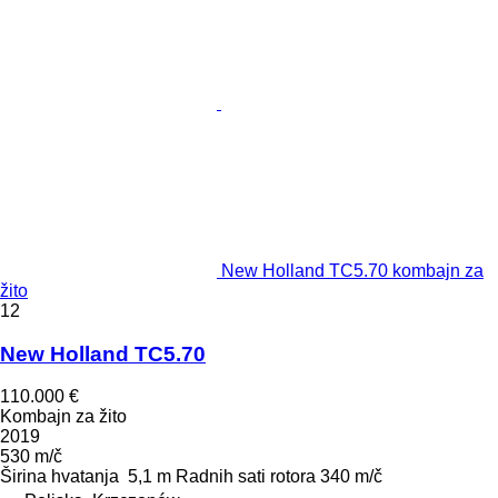
New Holland TC5.70 kombajn za
žito
12
New Holland TC5.70
110.000 €
Kombajn za žito
2019
530 m/č
Širina hvatanja
5,1 m
Radnih sati rotora
340 m/č