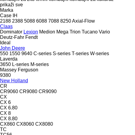
prikaži sve
Marka
Case IH
2188
2388
5088
6088
7088
8250
Axial-Flow
Claas
Dominator
Lexion
Medion
Mega
Trion
Tucano
Vario
Deutz-Fahr
Fendt
Ideal
John Deere
550
1550
9640
C-series
S-series
T-series
W-series
Laverda
3650
L-series
M-series
Massey Ferguson
9380
New Holland
CR
CR9060
CR9080
CR9090
CX
CX 6
CX 6.80
CX 8
CX 8.80
CX860
CX8060
CX8080
TC
TC56