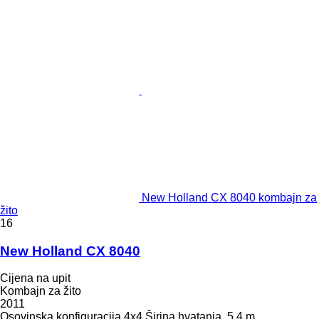
New Holland CX 8040 kombajn za
žito
16
New Holland CX 8040
Cijena na upit
Kombajn za žito
2011
Osovinska konfiguracija
4x4
Širina hvatanja
5,4 m