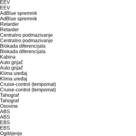
EEV
EEV
AdBlue spremnik
AdBlue spremnik
Retarder
Retarder
Centralno podmazivanje
Centralno podmazivanje
Blokada diferencijala
Blokada diferencijala
Kabina
Auto grijač
Auto grijač
Klima uređaj
Klima uređaj
Cruise-control (tempomat)
Cruise-control (tempomat)
Tahograf
Tahograf
Osovine
ABS
ABS
EBS
EBS
Ogibljenje