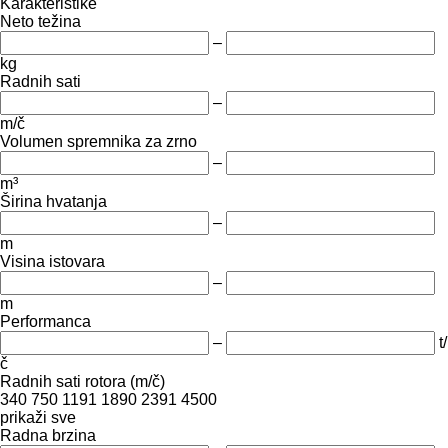
Karakteristike
Neto težina
–
kg
Radnih sati
–
m/č
Volumen spremnika za zrno
–
m³
Širina hvatanja
–
m
Visina istovara
–
m
Performanca
–
t/
č
Radnih sati rotora (m/č)
340
750
1191
1890
2391
4500
prikaži sve
Radna brzina