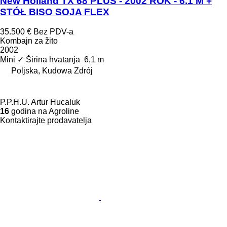
New Holland TX 68 PLUS - 2002 ROK - 6.1 M +
STÓŁ BISO SOJA FLEX
35.500 €
Bez PDV-a
Kombajn za žito
2002
Mini
✓
Širina hvatanja
6,1 m
Poljska, Kudowa Zdrój
P.P.H.U. Artur Hucaluk
16
godina na Agroline
Kontaktirajte prodavatelja