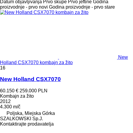
Datum objavljivanja
Prvo skupe
Prvo jeftine
Godina
proizvodnje - prvo novi
Godina proizvodnje - prvo stare
New
Holland CSX7070 kombajn za žito
16
New Holland CSX7070
60.150 €
259.000 PLN
Kombajn za žito
2012
4.300 m/č
Poljska, Miejska Górka
SZALKOWSKI Sp.J.
Kontaktirajte prodavatelja