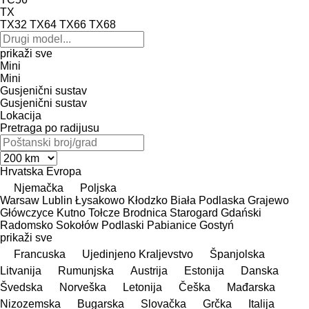
TX
TX32
TX64
TX66
TX68
prikaži sve
Mini
Mini
Gusjenični sustav
Gusjenični sustav
Lokacija
Pretraga po radijusu
Hrvatska
Evropa
Njemačka
Poljska
Warsaw
Lublin
Łysakowo
Kłodzko
Biała Podlaska
Grajewo
Główczyce
Kutno
Tołcze
Brodnica
Starogard Gdański
Radomsko
Sokołów Podlaski
Pabianice
Gostyń
prikaži sve
Francuska
Ujedinjeno Kraljevstvo
Španjolska
Litvanija
Rumunjska
Austrija
Estonija
Danska
Švedska
Norveška
Letonija
Češka
Mađarska
Nizozemska
Bugarska
Slovačka
Grčka
Italija