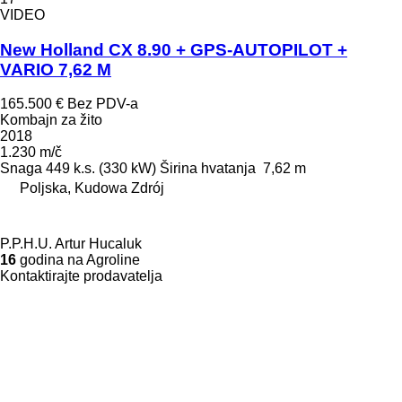
VIDEO
New Holland CX 8.90 + GPS-AUTOPILOT +
VARIO 7,62 M
165.500 €
Bez PDV-a
Kombajn za žito
2018
1.230 m/č
Snaga
449 k.s. (330 kW)
Širina hvatanja
7,62 m
Poljska, Kudowa Zdrój
P.P.H.U. Artur Hucaluk
16
godina na Agroline
Kontaktirajte prodavatelja