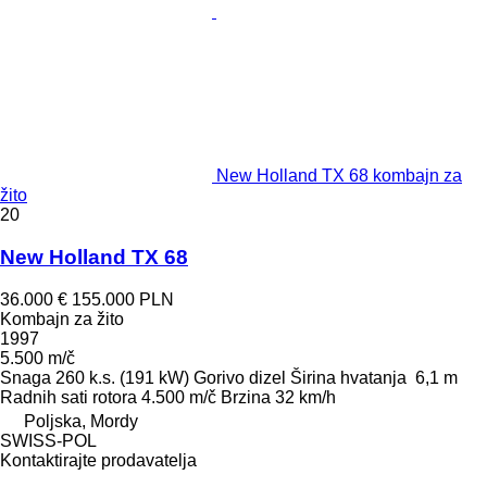
New Holland TX 68 kombajn za
žito
20
New Holland TX 68
36.000 €
155.000 PLN
Kombajn za žito
1997
5.500 m/č
Snaga
260 k.s. (191 kW)
Gorivo
dizel
Širina hvatanja
6,1 m
Radnih sati rotora
4.500 m/č
Brzina
32 km/h
Poljska, Mordy
SWISS-POL
Kontaktirajte prodavatelja