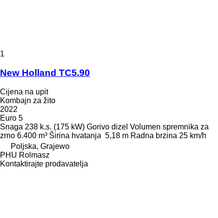
1
New Holland TC5.90
Cijena na upit
Kombajn za žito
2022
Euro 5
Snaga
238 k.s. (175 kW)
Gorivo
dizel
Volumen spremnika za
zrno
6.400 m³
Širina hvatanja
5,18 m
Radna brzina
25 km/h
Poljska, Grajewo
PHU Rolmasz
Kontaktirajte prodavatelja