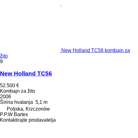
New Holland TC56 kombajn za
žito
9
New Holland TC56
52.500 €
Kombajn za žito
2006
Širina hvatanja
5,1 m
Poljska, Krzczonów
P.P.W Bartex
Kontaktirajte prodavatelja