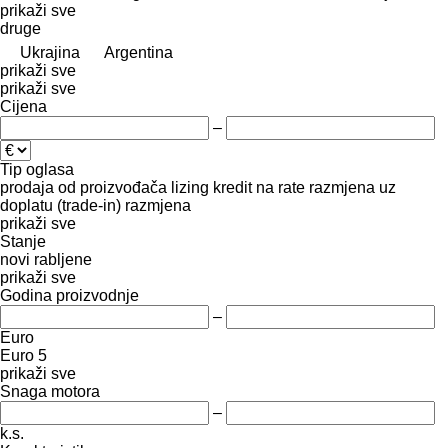
prikaži sve
druge
Ukrajina
Argentina
prikaži sve
prikaži sve
Cijena
–
Tip oglasa
prodaja
od proizvođača
lizing
kredit
na rate
razmjena uz
doplatu (trade-in)
razmjena
prikaži sve
Stanje
novi
rabljene
prikaži sve
Godina proizvodnje
–
Euro
Euro 5
prikaži sve
Snaga motora
–
k.s.