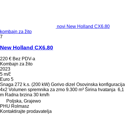
novi New Holland CX6.80
kombajn za žito
7
New Holland CX6.80
220 €
Bez PDV-a
Kombajn za žito
2023
5 m/č
Euro 5
Snaga
272 k.s. (200 kW)
Gorivo
dizel
Osovinska konfiguracija
4x2
Volumen spremnika za zrno
9.300 m³
Širina hvatanja
6,1
m
Radna brzina
30 km/h
Poljska, Grajewo
PHU Rolmasz
Kontaktirajte prodavatelja