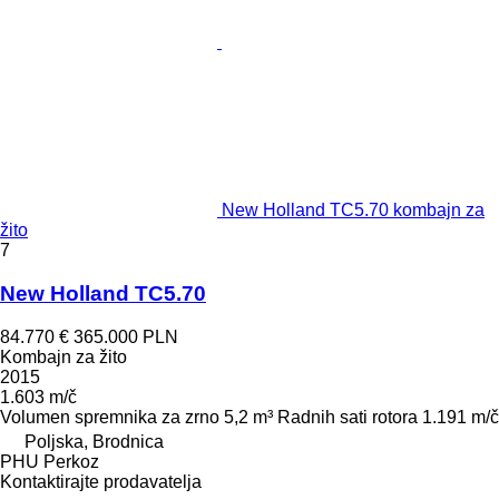
New Holland TC5.70 kombajn za
žito
7
New Holland TC5.70
84.770 €
365.000 PLN
Kombajn za žito
2015
1.603 m/č
Volumen spremnika za zrno
5,2 m³
Radnih sati rotora
1.191 m/č
Poljska, Brodnica
PHU Perkoz
Kontaktirajte prodavatelja