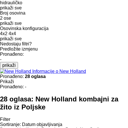
hidrauličko
prikaži sve
Broj osovina
2 ose
prikaži sve
Osovinska konfiguracija
4x2
4x4
prikaži sve
Nedostaju filtri?
Predložite izmjenu
Pronađeno:
-
prikaži
Informacije o New Holland
Pronađeno:
28 oglasa
Prikaži
Pronađeno:
-
28 oglasa:
New Holland kombajni za
žito iz Poljske
Filter
Sortiranje
:
Datum objavljivanja