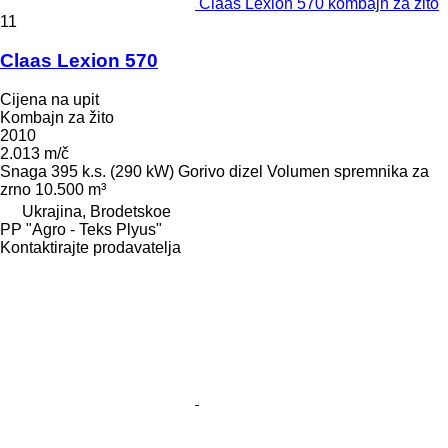
Claas Lexion 570 kombajn za žito
11
Claas Lexion 570
Cijena na upit
Kombajn za žito
2010
2.013 m/č
Snaga
395 k.s. (290 kW)
Gorivo
dizel
Volumen spremnika za
zrno
10.500 m³
Ukrajina, Brodetskoe
PP "Agro - Teks Plyus"
Kontaktirajte prodavatelja