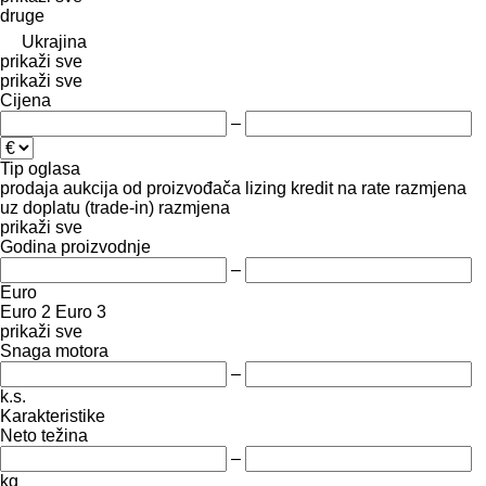
druge
Ukrajina
prikaži sve
prikaži sve
Cijena
–
Tip oglasa
prodaja
aukcija
od proizvođača
lizing
kredit
na rate
razmjena
uz doplatu (trade-in)
razmjena
prikaži sve
Godina proizvodnje
–
Euro
Euro 2
Euro 3
prikaži sve
Snaga motora
–
k.s.
Karakteristike
Neto težina
–
kg