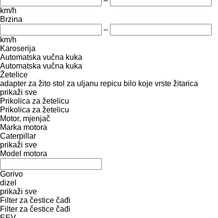
–
km/h
Brzina
–
km/h
Karoserija
Automatska vučna kuka
Automatska vučna kuka
Žetelice
adapter za žito
stol za uljanu repicu
bilo koje vrste žitarica
prikaži sve
Prikolica za žetelicu
Prikolica za žetelicu
Motor, mjenjač
Marka motora
Caterpillar
prikaži sve
Model motora
Gorivo
dizel
prikaži sve
Filter za čestice čađi
Filter za čestice čađi
EEV