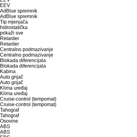
EEV
AdBlue spremnik
AdBlue spremnik
Tip mјenjača
hidrostatička
prikaži sve
Retarder
Retarder
Centralno podmazivanje
Centralno podmazivanje
Blokada diferencijala
Blokada diferencijala
Kabina
Auto grijač
Auto grijač
Klima uređaj
Klima uređaj
Cruise-control (tempomat)
Cruise-control (tempomat)
Tahograf
Tahograf
Osovine
ABS
ABS