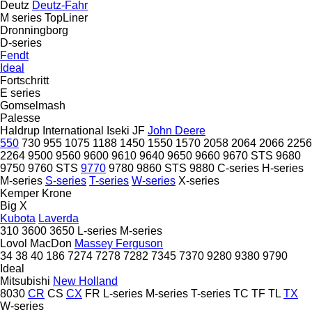
Deutz
Deutz-Fahr
M series
TopLiner
Dronningborg
D-series
Fendt
Ideal
Fortschritt
E series
Gomselmash
Palesse
Haldrup
International
Iseki
JF
John Deere
550
730
955
1075
1188
1450
1550
1570
2058
2064
2066
2256
2264
9500
9560
9600
9610
9640
9650
9660
9670 STS
9680
9750
9760 STS
9770
9780
9860 STS
9880
C-series
H-series
M-series
S-series
T-series
W-series
X-series
Kemper
Krone
Big X
Kubota
Laverda
310
3600
3650
L-series
M-series
Lovol
MacDon
Massey Ferguson
34
38
40
186
7274
7278
7282
7345
7370
9280
9380
9790
Ideal
Mitsubishi
New Holland
8030
CR
CS
CX
FR
L-series
M-series
T-series
TC
TF
TL
TX
W-series