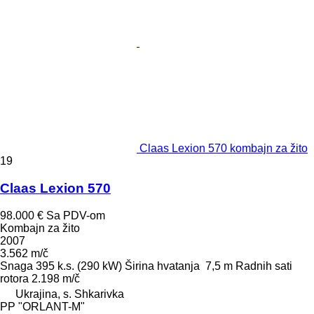
Claas Lexion 570 kombajn za žito
19
Claas Lexion 570
98.000 €
Sa PDV-om
Kombajn za žito
2007
3.562 m/č
Snaga
395 k.s. (290 kW)
Širina hvatanja
7,5 m
Radnih sati
rotora
2.198 m/č
Ukrajina, s. Shkarivka
PP "ORLANT-M"