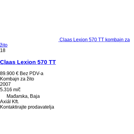
Claas Lexion 570 TT kombajn za
žito
18
Claas Lexion 570 TT
89.900 €
Bez PDV-a
Kombajn za žito
2007
5.316 m/č
Mađarska, Baja
Axiál Kft.
Kontaktirajte prodavatelja