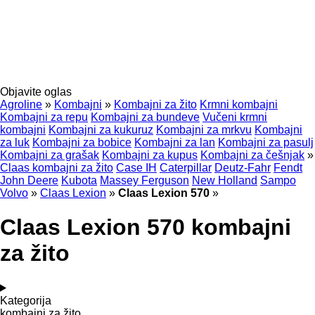
Objavite oglas
Agroline
»
Kombajni
»
Kombajni za žito
Krmni kombajni
Kombajni za repu
Kombajni za bundeve
Vučeni krmni
kombajni
Kombajni za kukuruz
Kombajni za mrkvu
Kombajni
za luk
Kombajni za bobice
Kombajni za lan
Kombajni za pasulj
Kombajni za grašak
Kombajni za kupus
Kombajni za češnjak
»
Claas kombajni za žito
Case IH
Caterpillar
Deutz-Fahr
Fendt
John Deere
Kubota
Massey Ferguson
New Holland
Sampo
Volvo
»
Claas Lexion
»
Claas Lexion 570
»
Claas Lexion 570 kombajni
za žito
Kategorija
kombajni za žito