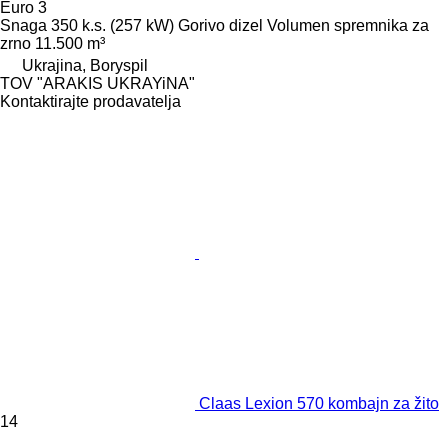
Euro 3
Snaga
350 k.s. (257 kW)
Gorivo
dizel
Volumen spremnika za
zrno
11.500 m³
Ukrajina, Boryspil
TOV "ARAKIS UKRAYiNA"
Kontaktirajte prodavatelja
Claas Lexion 570 kombajn za žito
14