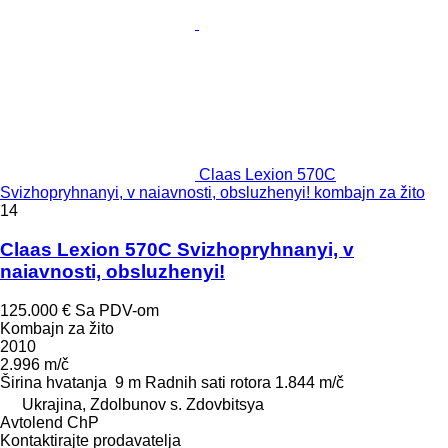
Claas Lexion 570C
Svizhopryhnanyi, v naiavnosti, obsluzhenyi! kombajn za žito
14
Claas Lexion 570C Svizhopryhnanyi, v
naiavnosti, obsluzhenyi!
125.000 €
Sa PDV-om
Kombajn za žito
2010
2.996 m/č
Širina hvatanja
9 m
Radnih sati rotora
1.844 m/č
Ukrajina, Zdolbunov s. Zdovbitsya
Avtolend ChP
Kontaktirajte prodavatelja