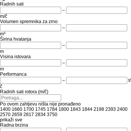
Radnih sati
–
m/č
Volumen spremnika za zrno
–
m³
Širina hvatanja
–
m
Visina istovara
–
m
Performanca
–
t/
č
Radnih sati rotora (m/č)
Po ovom zahtjevu ništa nije pronađeno
1400
1660
1700
1745
1784
1800
1843
1844
2198
2393
2400
2570
2659
2817
2834
3750
prikaži sve
Radna brzina