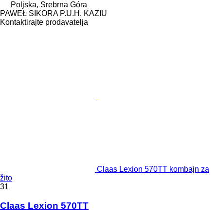
Poljska, Srebrna Góra
PAWEŁ SIKORA P.U.H. KAZIU
Kontaktirajte prodavatelja
Claas Lexion 570TT kombajn za
žito
31
Claas Lexion 570TT