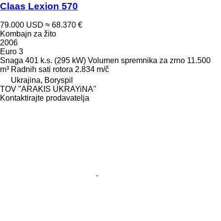
Claas Lexion 570
79.000 USD
≈ 68.370 €
Kombajn za žito
2006
Euro 3
Snaga
401 k.s. (295 kW)
Volumen spremnika za zrno
11.500
m³
Radnih sati rotora
2.834 m/č
Ukrajina, Boryspil
TOV "ARAKIS UKRAYiNA"
Kontaktirajte prodavatelja