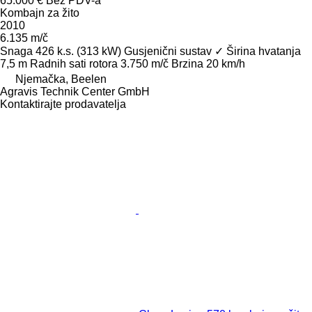
65.000 €
Bez PDV-a
Kombajn za žito
2010
6.135 m/č
Snaga
426 k.s. (313 kW)
Gusjenični sustav
✓
Širina hvatanja
7,5 m
Radnih sati rotora
3.750 m/č
Brzina
20 km/h
Njemačka, Beelen
Agravis Technik Center GmbH
Kontaktirajte prodavatelja