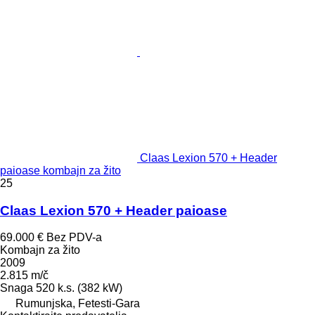
Claas Lexion 570 + Header
paioase kombajn za žito
25
Claas Lexion 570 + Header paioase
69.000 €
Bez PDV-a
Kombajn za žito
2009
2.815 m/č
Snaga
520 k.s. (382 kW)
Rumunjska, Fetesti-Gara