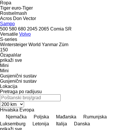
Ropa
Tiger
euro-Tiger
Rostselmash
Acros
Don
Vector
Sampo
500
580
680
2045
2065
Comia
SR
Versatile
Volvo
S-series
Wintersteiger
World
Yanmar
Zürn
150
Özapalılar
prikaži sve
Mini
Mini
Gusjenični sustav
Gusjenični sustav
Lokacija
Pretraga po radijusu
Hrvatska
Evropa
Njemačka
Poljska
Mađarska
Rumunjska
Luksemburg
Letonija
Italija
Danska
prikaži sve