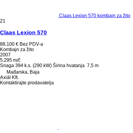
Claas Lexion 570 kombajn za žito
21
Claas Lexion 570
88.100 €
Bez PDV-a
Kombajn za žito
2007
5.295 m/č
Snaga
394 k.s. (290 kW)
Širina hvatanja
7,5 m
Mađarska, Baja
Axiál Kft.
Kontaktirajte prodavatelja