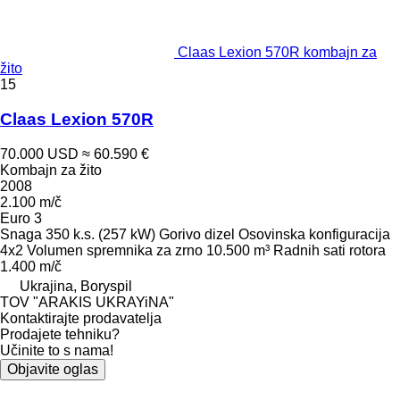
Claas Lexion 570R kombajn za
žito
15
Claas Lexion 570R
70.000 USD
≈ 60.590 €
Kombajn za žito
2008
2.100 m/č
Euro 3
Snaga
350 k.s. (257 kW)
Gorivo
dizel
Osovinska konfiguracija
4x2
Volumen spremnika za zrno
10.500 m³
Radnih sati rotora
1.400 m/č
Ukrajina, Boryspil
TOV "ARAKIS UKRAYiNA"
Kontaktirajte prodavatelja
Prodajete tehniku?
Učinite to s nama!
Objavite oglas