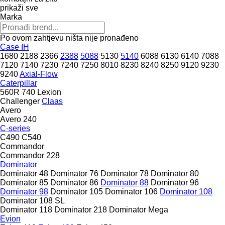
prikaži sve
Marka
Po ovom zahtjevu ništa nije pronađeno
Case IH
1680
2188
2366
2388
5088
5130
5140
6088
6130
6140
7088
7120
7140
7230
7240
7250
8010
8230
8240
8250
9120
9230
9240
Axial-Flow
Caterpillar
560R
740
Lexion
Challenger
Claas
Avero
Avero 240
C-series
C490
C540
Commandor
Commandor 228
Dominator
Dominator 48
Dominator 76
Dominator 78
Dominator 80
Dominator 85
Dominator 86
Dominator 88
Dominator 96
Dominator 98
Dominator 105
Dominator 106
Dominator 108
Dominator 108 SL
Dominator 118
Dominator 218
Dominator Mega
Evion