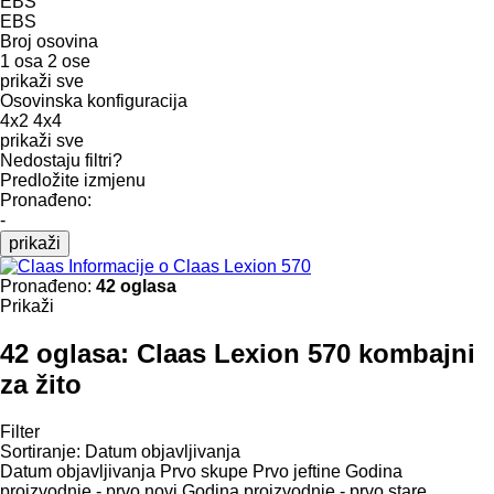
EBS
EBS
Broj osovina
1 osa
2 ose
prikaži sve
Osovinska konfiguracija
4x2
4x4
prikaži sve
Nedostaju filtri?
Predložite izmjenu
Pronađeno:
-
prikaži
Informacije o Claas Lexion 570
Pronađeno:
42 oglasa
Prikaži
42 oglasa:
Claas Lexion 570 kombajni
za žito
Filter
Sortiranje
:
Datum objavljivanja
Datum objavljivanja
Prvo skupe
Prvo jeftine
Godina
proizvodnje - prvo novi
Godina proizvodnje - prvo stare