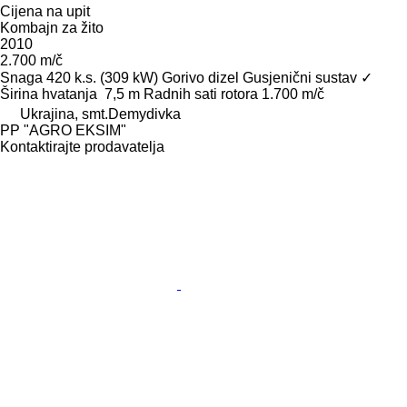
Cijena na upit
Kombajn za žito
2010
2.700 m/č
Snaga
420 k.s. (309 kW)
Gorivo
dizel
Gusjenični sustav
✓
Širina hvatanja
7,5 m
Radnih sati rotora
1.700 m/č
Ukrajina, smt.Demydivka
PP "AGRO EKSIM"
Kontaktirajte prodavatelja