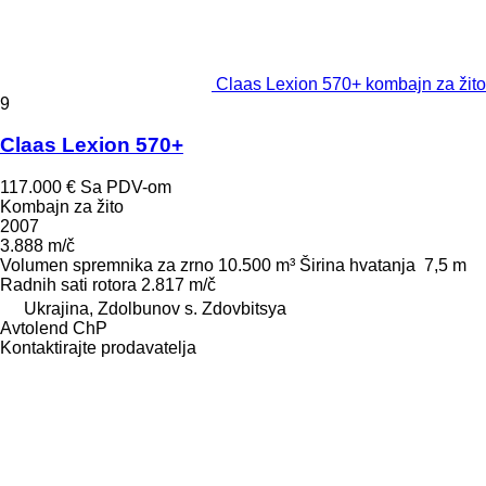
Claas Lexion 570+ kombajn za žito
9
Claas Lexion 570+
117.000 €
Sa PDV-om
Kombajn za žito
2007
3.888 m/č
Volumen spremnika za zrno
10.500 m³
Širina hvatanja
7,5 m
Radnih sati rotora
2.817 m/č
Ukrajina, Zdolbunov s. Zdovbitsya
Avtolend ChP
Kontaktirajte prodavatelja