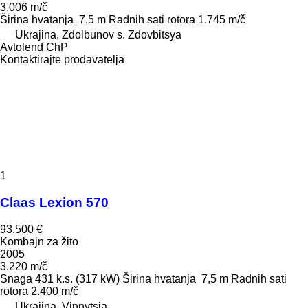
3.006 m/č
Širina hvatanja
7,5 m
Radnih sati rotora
1.745 m/č
Ukrajina, Zdolbunov s. Zdovbitsya
Avtolend ChP
Kontaktirajte prodavatelja
1
Claas Lexion 570
93.500 €
Kombajn za žito
2005
3.220 m/č
Snaga
431 k.s. (317 kW)
Širina hvatanja
7,5 m
Radnih sati
rotora
2.400 m/č
Ukrajina, Vinnytsia