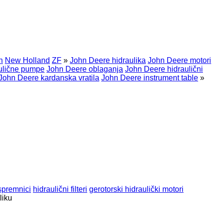
n
New Holland
ZF
»
John Deere hidraulika
John Deere motori
ulične pumpe
John Deere oblaganja
John Deere hidraulični
John Deere kardanska vratila
John Deere instrument table
»
 spremnici
hidraulični filteri
gerotorski hidraulički motori
liku