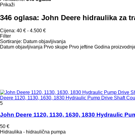
Prikaži
346 oglasa:
John Deere hidraulika za t
Cijena:
40 € - 4.500 €
Filter
Sortiranje
:
Datum objavljivanja
Datum objavljivanja
Prvo skupe
Prvo jeftine
Godina proizvodnje
Deere 1120, 1130, 1630, 1830 Hydraulic Pump Drive Shaft Cou
5
John Deere 1120, 1130, 1630, 1830 Hydraulic Pu
50 €
Hidraulika - hidraulična pumpa