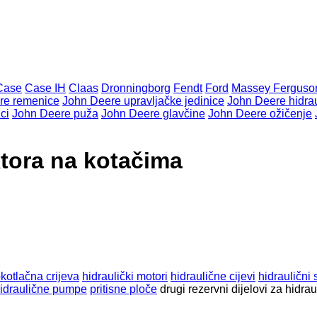
Case
Case IH
Claas
Dronningborg
Fendt
Ford
Massey Ferguso
re remenice
John Deere upravljačke jedinice
John Deere hidra
ci
John Deere puža
John Deere glavčine
John Deere ožičenje
ktora na kotačima
kotlačna crijeva
hidraulički motori
hidraulične cijevi
hidraulični
 hidraulične pumpe
pritisne ploče
drugi rezervni dijelovi za hidrau