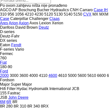
Po ovom zahtjevu ništa nije pronađeno
AGCO
AP
Boschung
Bucher Hydraulics
CNH
Carraro
Case IH
310
956
1056
4210
4230
5120
5130
5140
5150
CVX
MX
MXM
Case
Caterpillar
Challenger
Claas
Ares
Arion
Axion
Axos
Lexion
Xerion
Danfoss
David Brown
Deutz
D-series
Deutz-Fahr
DX series
Eaton
Fendt
F-series
Vario
Fermec
760
Fiat
180-90
Ford
2000
3000
3600
4000
4110
4600
4610
5000
5600
5610
6600
6
Fordson
Major
Super Major
Hifi Filter
Hydac
Hydromatik
International
JCB
155
Fastrac
JSB
John Deere
6M
6R
8R
8R 280
8R 310
8R 340
8RX