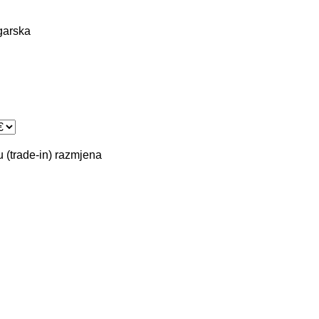
garska
 (trade-in)
razmjena