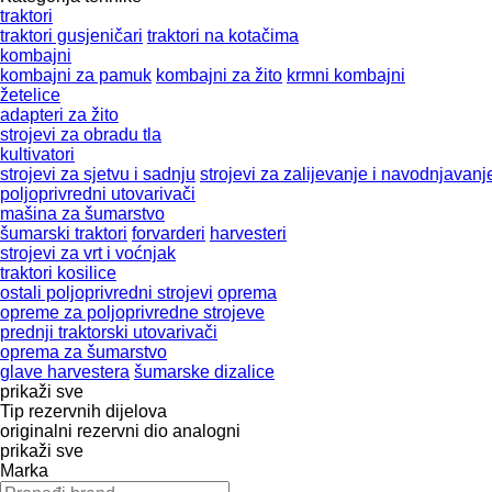
traktori
traktori gusjeničari
traktori na kotačima
kombajni
kombajni za pamuk
kombajni za žito
krmni kombajni
žetelice
adapteri za žito
strojevi za obradu tla
kultivatori
strojevi za sjetvu i sadnju
strojevi za zaliјеvanje i navodnjavanj
poljoprivredni utovarivači
mašina za šumarstvo
šumarski traktori
forvarderi
harvesteri
strojevi za vrt i voćnjak
traktori kosilice
ostali poljoprivredni strojevi
oprema
opreme za poljoprivredne strojeve
prednji traktorski utovarivači
oprema za šumarstvo
glave harvestera
šumarske dizalice
prikaži sve
Tip rezervnih dijelova
originalni rezervni dio
analogni
prikaži sve
Marka