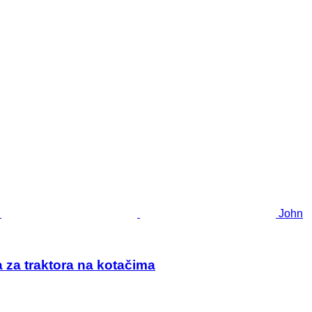
John
 za traktora na kotačima