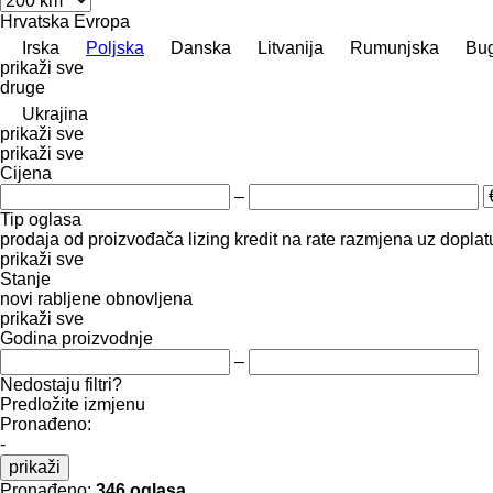
Hrvatska
Evropa
Irska
Poljska
Danska
Litvanija
Rumunjska
Bu
prikaži sve
druge
Ukrajina
prikaži sve
prikaži sve
Cijena
–
Tip oglasa
prodaja
od proizvođača
lizing
kredit
na rate
razmjena uz doplatu
prikaži sve
Stanje
novi
rabljene
obnovljena
prikaži sve
Godina proizvodnje
–
Nedostaju filtri?
Predložite izmjenu
Pronađeno:
-
prikaži
Pronađeno:
346 oglasa