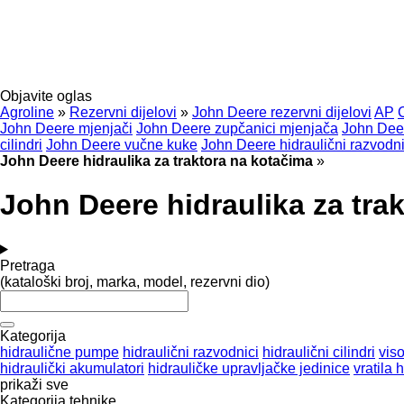
Objavite oglas
Agroline
»
Rezervni dijelovi
»
John Deere rezervni dijelovi
AP
John Deere mjenjači
John Deere zupčanici mjenjača
John Dee
cilindri
John Deere vučne kuke
John Deere hidraulični razvodni
John Deere hidraulika za traktora na kotačima
»
John Deere hidraulika za tra
Pretraga
(kataloški broj, marka, model, rezervni dio)
Kategorija
hidraulične pumpe
hidraulični razvodnici
hidraulični cilindri
viso
hidraulički akumulatori
hidrauličke upravljačke jedinice
vratila
prikaži sve
Kategorija tehnike