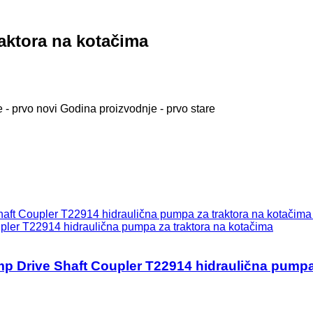
raktora na kotačima
 - prvo novi
Godina proizvodnje - prvo stare
pler T22914 hidraulična pumpa za traktora na kotačima
mp Drive Shaft Coupler T22914 hidraulična pumpa