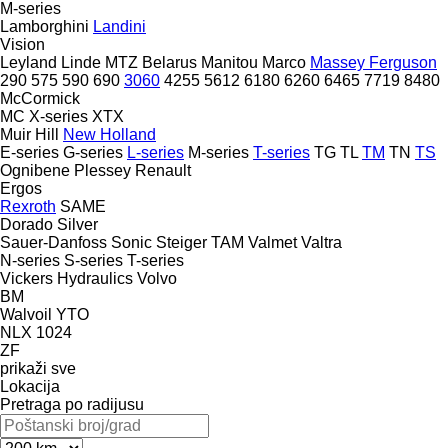
M-series
Lamborghini
Landini
Vision
Leyland
Linde
MTZ Belarus
Manitou
Marco
Massey Ferguson
290
575
590
690
3060
4255
5612
6180
6260
6465
7719
8480
McCormick
MC
X-series
XTX
Muir Hill
New Holland
E-series
G-series
L-series
M-series
T-series
TG
TL
TM
TN
TS
Ognibene
Plessey
Renault
Ergos
Rexroth
SAME
Dorado
Silver
Sauer-Danfoss
Sonic
Steiger
TAM
Valmet
Valtra
N-series
S-series
T-series
Vickers Hydraulics
Volvo
BM
Walvoil
YTO
NLX 1024
ZF
prikaži sve
Lokacija
Pretraga po radijusu