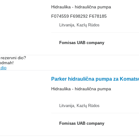
Hidraulika - hidraulična pumpa
F074559 F698292 F678185
Litvanija, Kazlų Rūdos
Fomisas UAB company
rezervni dio?
 odmah!
 dio
Parker hidraulična pumpa za Komatsu
Hidraulika - hidraulična pumpa
Litvanija, Kazlų Rūdos
Fomisas UAB company