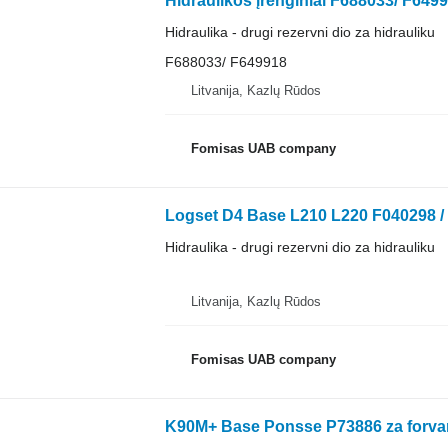
Hidraulika - drugi rezervni dio za hidrauliku
F688033/ F649918
Litvanija, Kazlų Rūdos
Fomisas UAB company
Logset D4 Base L210 L220 F040298 / 
Hidraulika - drugi rezervni dio za hidrauliku
Litvanija, Kazlų Rūdos
Fomisas UAB company
K90M+ Base Ponsse P73886 za forva