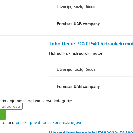
Litvanija, Kazlų Rūdos
Fomisas UAB company
John Deere PG201540 hidraulički mot
Hidraulika - hidraulički motor
Litvanija, Kazlų Rūdos
Fomisas UAB company
 primanje novih oglasa iz ove kategorije
e na našu
politiku privatnosti
i
korisnički ugovor
.