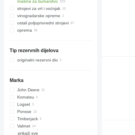
mašina za šumarstvo
prevrtači sijena
mješaone stočne hrane
strojevi za vrt i voćnjak
sakupljači sijena
drobilice za drvo
samohodne mješaone
stočne hrane
vinogradarske opreme
samoutovarne prikolice
šumarski traktori
trimeri za travu
ostali poljoprivredni strojevi
forvarderi
traktori kosilice
oprema
harvesteri
opreme za poljoprivredne strojeve
oprema za šumarstvo
prednji traktorski utovarivači
Tip rezervnih dijelova
ostala oprema
glave harvestera
originalni rezervni dio
šumarske dizalice
Marka
John Deere
Komatsu
810
Logset
1110
Ponsse
1210
Timberjack
1270
Buffalo
Valmet
1470
Elk
810
prikaži sve
1510 E
Wisent
1210
840