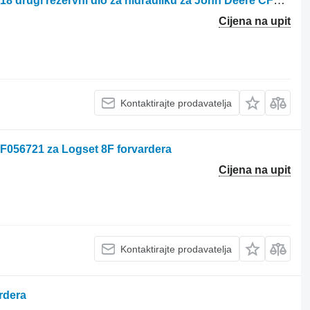
Hidraulikos įrenginiai F688033/ F649918 drugi rezervni dio za hidrauliku za John Deere CF5 E Base forvardera
Cijena na upit
Kontaktirajte prodavatelja
F056721 za Logset 8F forvardera
Cijena na upit
Kontaktirajte prodavatelja
rdera