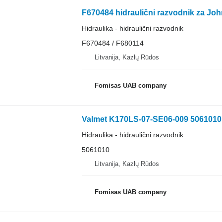
F670484 hidraulični razvodnik za Joh
Hidraulika - hidraulični razvodnik
F670484 / F680114
Litvanija, Kazlų Rūdos
Fomisas UAB company
Valmet K170LS-07-SE06-009 5061010 hi
Hidraulika - hidraulični razvodnik
5061010
Litvanija, Kazlų Rūdos
Fomisas UAB company