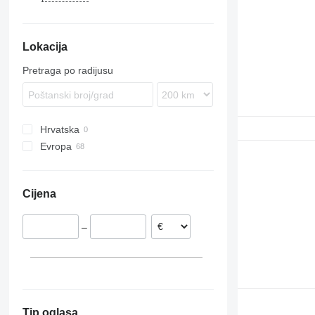
1910
1410
860
F-series
Lokacija
Pretraga po radijusu
Hrvatska
Evropa
Litvanija
Njemačka
Cijena
Poljska
–
Tip oglasa