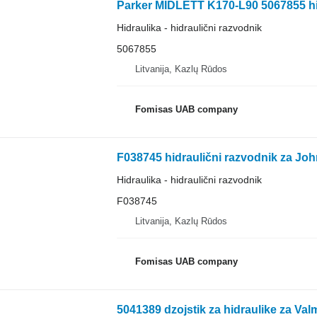
Parker MIDLETT K170-L90 5067855 hid
Hidraulika - hidraulični razvodnik
5067855
Litvanija, Kazlų Rūdos
Fomisas UAB company
F038745 hidraulični razvodnik za Joh
Hidraulika - hidraulični razvodnik
F038745
Litvanija, Kazlų Rūdos
Fomisas UAB company
5041389 dzojstik za hidraulike za Val