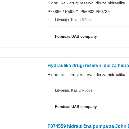
Hidraulika - drugi rezervni dio za hidrauliku
P73886 / P59821 P56902 P50739
Litvanija, Kazlų Rūdos
Fomisas UAB company
Hydraulika drugi rezervni dio za hid
Hidraulika - drugi rezervni dio za hidrauliku
Litvanija, Kazlų Rūdos
Fomisas UAB company
F074559 hidraulična pumpa za John 