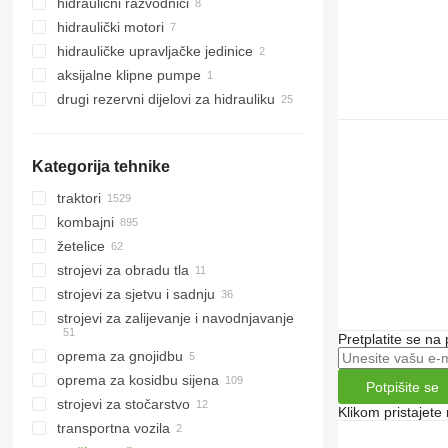
hidraulični razvodnici
hidraulički motori
hidrauličke upravljačke jedinice
aksijalne klipne pumpe
drugi rezervni dijelovi za hidrauliku
Kategorija tehnike
traktori
kombajni
mini traktori
žetelice
traktori gusjeničari
kombajni za pamuk
strojevi za obradu tla
traktori na kotačima
kombajni za repu
adapteri za žito
strojevi za sjetvu i sadnju
kombajni za žito
roto-žetelice
drljače
strojevi za zaliјеvanje i navodnjavanje
krmni kombajni
žetelice za kukuruz
kultivatori
Pretplatite se na
kombajni za kukuruz
plugovi
oprema za gnojidbu
sustavi za navodnjavanje
oprema za kosidbu sijena
rasipači umjetnog gnojiva
Potpišite se
strojevi za stočarstvo
kosilice
Klikom pristajet
transportna vozila
poljoprivredni utovarivači
strojevi za stočarstvo