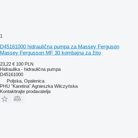
1
D45161000 hidraulična pumpa za Massey Ferguson
Massey Fergusson MF 30 kombajna za žito
23,22 €
100 PLN
Hidraulika - hidraulična pumpa
D45161000
Poljska, Opalenica
PHU "Karetina" Agnieszka Wilczyńska
Kontaktirajte prodavatelja