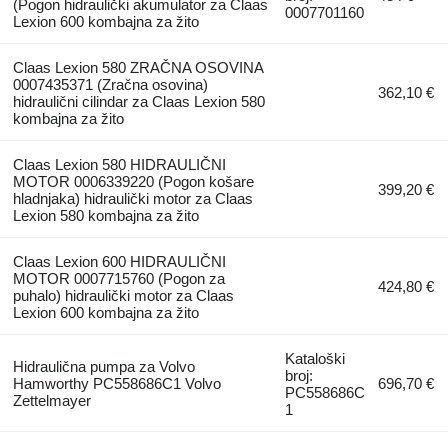
(Pogon hidraulički akumulator za Claas
0007701160
Lexion 600 kombajna za žito
Claas Lexion 580 ZRAČNA OSOVINA
0007435371 (Zračna osovina)
362,10 €
hidraulični cilindar za Claas Lexion 580
kombajna za žito
Claas Lexion 580 HIDRAULIČNI
MOTOR 0006339220 (Pogon košare
399,20 €
hladnjaka) hidraulički motor za Claas
Lexion 580 kombajna za žito
Claas Lexion 600 HIDRAULIČNI
MOTOR 0007715760 (Pogon za
424,80 €
puhalo) hidraulički motor za Claas
Lexion 600 kombajna za žito
Kataloški
Hidraulična pumpa za Volvo
broj:
Hamworthy PC558686C1 Volvo
696,70 €
PC558686C
Zettelmayer
1