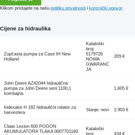
Klikom pristajete na našu
politiku privatnosti
i
korisnički ugovor
.
Cijene za hidraulika
Kataloški
broj:
Zupčasta pumpa za Case IH New
5179726
209 €
Holland
NOWA
GWARANC
JA
John Deere AZ42044 hidraulična
pumpa za John Deere serii 1100,1
1.605 €
kombajna
Indexator H 182 hidraulični rotator za
Stanje: novi
2.903 €
harvestera
Claas Lexion 600 POGON
Kataloški
AKUMULATORA TLAKA 0007701160
broj:
434 €