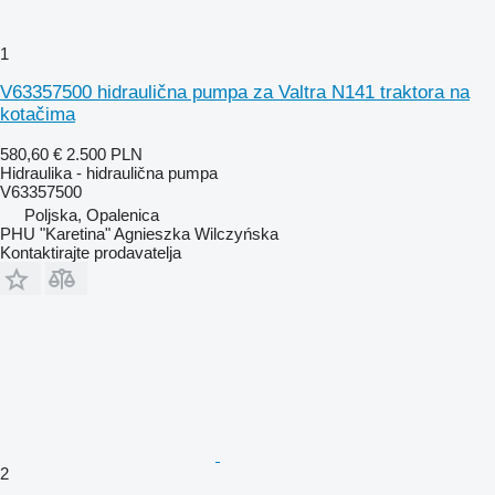
1
V63357500 hidraulična pumpa za Valtra N141 traktora na
kotačima
580,60 €
2.500 PLN
Hidraulika - hidraulična pumpa
V63357500
Poljska, Opalenica
PHU "Karetina" Agnieszka Wilczyńska
Kontaktirajte prodavatelja
2