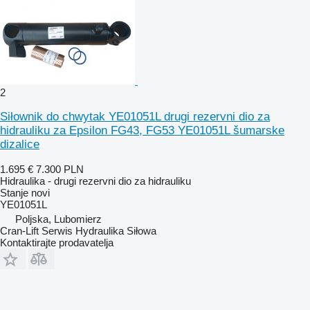
2
Siłownik do chwytak YE01051L drugi rezervni dio za
hidrauliku za Epsilon FG43, FG53 YE01051L šumarske
dizalice
1.695 €
7.300 PLN
Hidraulika - drugi rezervni dio za hidrauliku
Stanje
novi
YE01051L
Poljska, Lubomierz
Cran-Lift Serwis Hydraulika Siłowa
Kontaktirajte prodavatelja