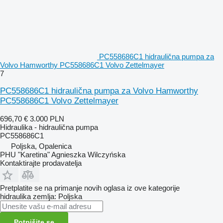
PC558686C1 hidraulična pumpa za
Volvo Hamworthy PC558686C1 Volvo Zettelmayer
7
PC558686C1 hidraulična pumpa za Volvo Hamworthy
PC558686C1 Volvo Zettelmayer
696,70 €
3.000 PLN
Hidraulika - hidraulična pumpa
PC558686C1
Poljska, Opalenica
PHU "Karetina" Agnieszka Wilczyńska
Kontaktirajte prodavatelja
Pretplatite se na primanje novih oglasa iz ove kategorije
hidraulika
zemlja: Poljska
Potpišite se