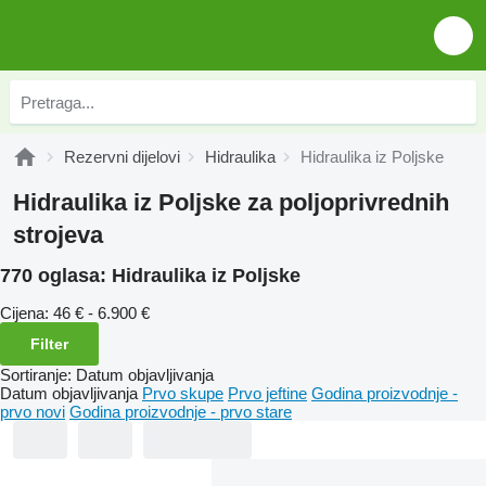
Rezervni dijelovi
Hidraulika
Hidraulika iz Poljske
Hidraulika iz Poljske za poljoprivrednih
strojeva
770 oglasa:
Hidraulika iz Poljske
Cijena:
46 € - 6.900 €
Filter
Sortiranje
:
Datum objavljivanja
Datum objavljivanja
Prvo skupe
Prvo jeftine
Godina proizvodnje -
prvo novi
Godina proizvodnje - prvo stare