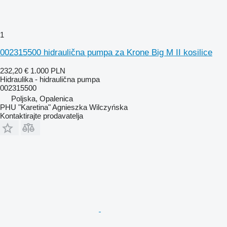
1
002315500 hidraulična pumpa za Krone Big M II kosilice
232,20 €
1.000 PLN
Hidraulika - hidraulična pumpa
002315500
Poljska, Opalenica
PHU "Karetina" Agnieszka Wilczyńska
Kontaktirajte prodavatelja