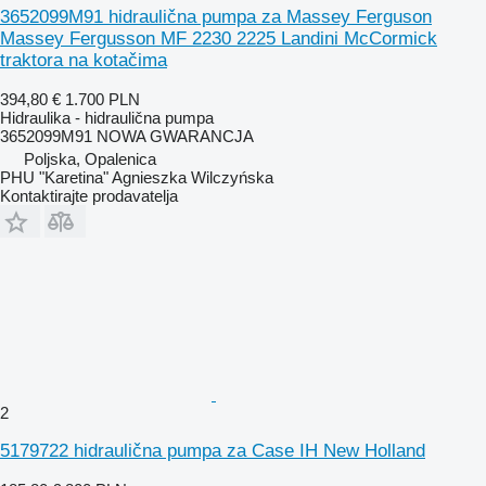
3652099M91 hidraulična pumpa za Massey Ferguson
Massey Fergusson MF 2230 2225 Landini McCormick
traktora na kotačima
394,80 €
1.700 PLN
Hidraulika - hidraulična pumpa
3652099M91 NOWA GWARANCJA
Poljska, Opalenica
PHU "Karetina" Agnieszka Wilczyńska
Kontaktirajte prodavatelja
2
5179722 hidraulična pumpa za Case IH New Holland