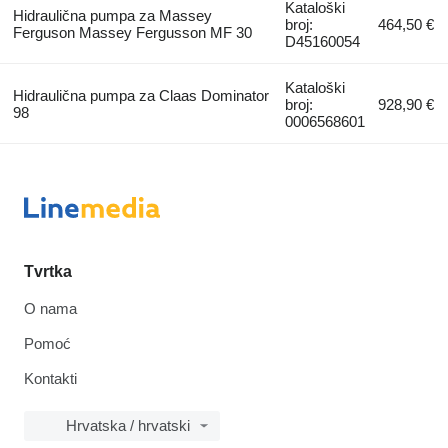
Kataloški
Hidraulična pumpa za Massey
broj:
464,50 €
Ferguson Massey Fergusson MF 30
D45160054
Kataloški
Hidraulična pumpa za Claas Dominator
broj:
928,90 €
98
0006568601
Tvrtka
O nama
Pomoć
Kontakti
Hrvatska / hrvatski