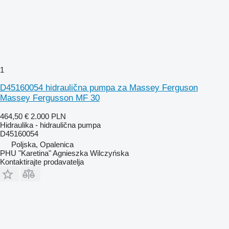
1
D45160054 hidraulična pumpa za Massey Ferguson
Massey Fergusson MF 30
464,50 €
2.000 PLN
Hidraulika - hidraulična pumpa
D45160054
Poljska, Opalenica
PHU "Karetina" Agnieszka Wilczyńska
Kontaktirajte prodavatelja