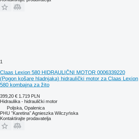
1
Claas Lexion 580 HIDRAULIČNI MOTOR 0006339220
(Pogon košare hladnjaka) hidraulički motor za Claas Lexion
580 kombajna za žito
399,20 €
1.719 PLN
Hidraulika - hidraulički motor
Poljska, Opalenica
PHU "Karetina" Agnieszka Wilczyńska
Kontaktirajte prodavatelja