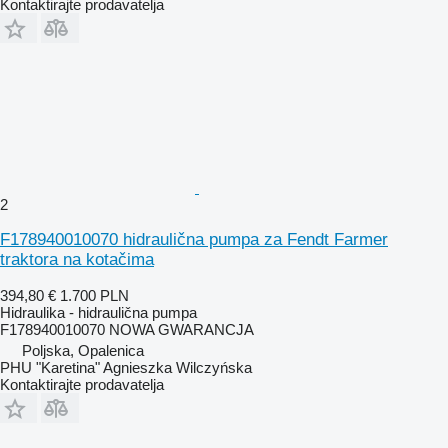
Kontaktirajte prodavatelja
2
F178940010070 hidraulična pumpa za Fendt Farmer
traktora na kotačima
394,80 €
1.700 PLN
Hidraulika - hidraulična pumpa
F178940010070 NOWA GWARANCJA
Poljska, Opalenica
PHU "Karetina" Agnieszka Wilczyńska
Kontaktirajte prodavatelja