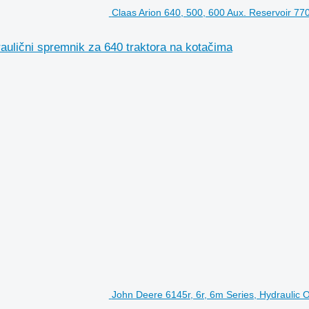
Claas Arion 640, 500, 600 Aux. Reservoir 77
aulični spremnik za 640 traktora na kotačima
John Deere 6145r, 6r, 6m Series, Hydraulic O