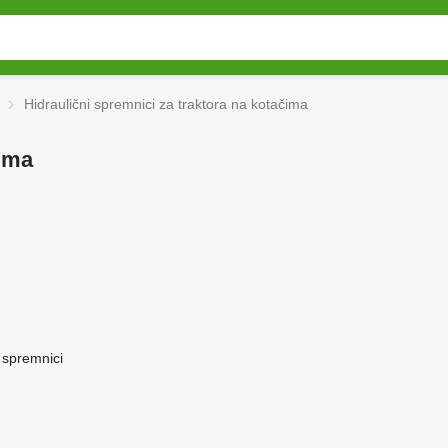
Hidraulični spremnici za traktora na kotačima
čima
i spremnici