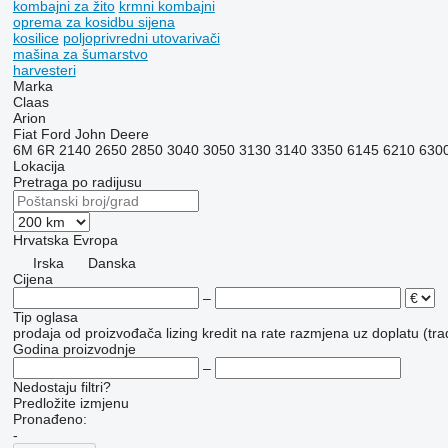
kombajni za žito
krmni kombajni
oprema za kosidbu sijena
kosilice
poljoprivredni utovarivači
mašina za šumarstvo
harvesteri
Marka
Claas
Arion
Fiat
Ford
John Deere
6M
6R
2140
2650
2850
3040
3050
3130
3140
3350
6145
6210
630
Lokacija
Pretraga po radijusu
Hrvatska
Evropa
Irska
Danska
Cijena
–
Tip oglasa
prodaja
od proizvođača
lizing
kredit
na rate
razmjena uz doplatu (tra
Godina proizvodnje
–
Nedostaju filtri?
Predložite izmjenu
Pronađeno:
-