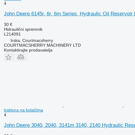
4
John Deere 6145r, 6r, 6m Series, Hydraulic Oil Reservoir
30 €
Hidraulični spremnik
L214091
Irska, Courtmacsherry
COURTMACSHERRY MACHINERY LTD
Kontaktirajte prodavatelja
traktora na kotačima
4
John Deere 3040, 2040, 3141m 3140, 2140 Hydraulic Reser