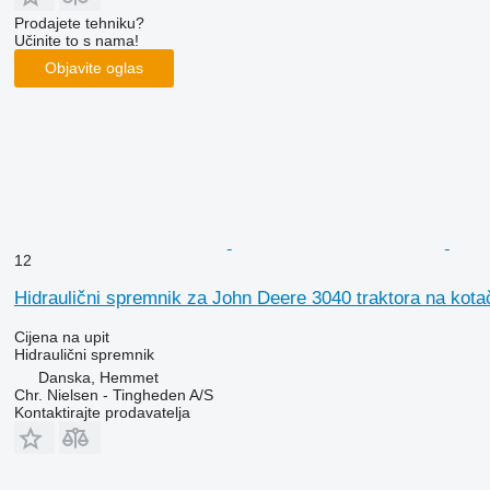
Prodajete tehniku?
Učinite to s nama!
Objavite oglas
12
Hidraulični spremnik za John Deere 3040 traktora na kot
Cijena na upit
Hidraulični spremnik
Danska, Hemmet
Chr. Nielsen - Tingheden A/S
Kontaktirajte prodavatelja