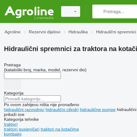
Agroline
Rezervni dijelovi
Hidraulika
Hidraulični spremnici
Hidraulični spremnici za traktora na kota
Pretraga
(kataloški broj, marka, model, rezervni dio)
Kategorija
Po ovom zahtjevu ništa nije pronađeno
hidraulični razvodnici
hidraulični cilindri
hidraulične pumpe
hidrauličn
prikaži sve
Kategorija tehnike
traktori
traktori gusjeničari
traktori na kotačima
kombajni