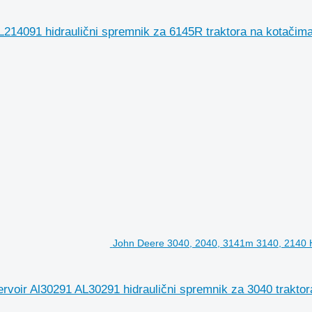
 L214091 hidraulični spremnik za 6145R traktora na kotačim
John Deere 3040, 2040, 3141m 3140, 2140 Hy
voir Al30291 AL30291 hidraulični spremnik za 3040 traktor