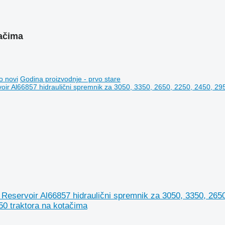
tačima
o novi
Godina proizvodnje - prvo stare
Reservoir Al66857 hidraulični spremnik za 3050, 3350, 2650
50 traktora na kotačima