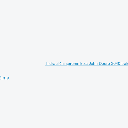
hidraulični spremnik za John Deere 3040 tra
ačima