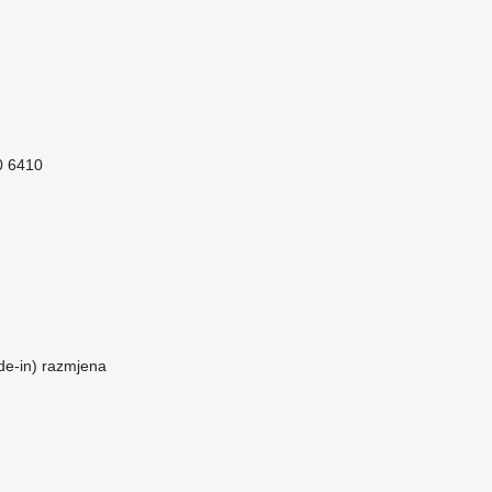
0
6410
de-in)
razmjena