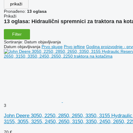
prikaži
Pronađeno:
13 oglasa
Prikaži
13 oglasa:
Hidraulični spremnici za traktora na ko
Filter
Sortiranje
:
Datum objavljivanja
Datum objavljivanja
Prvo skupe
Prvo jeftine
Godina proizvodnje - prv
3
John Deere 3050, 2250, 2850, 2650, 3350, 3155 Hydraulic 
3155, 3055, 3255, 2450, 2650, 3150, 3350, 2450, 2650, 22
70 €