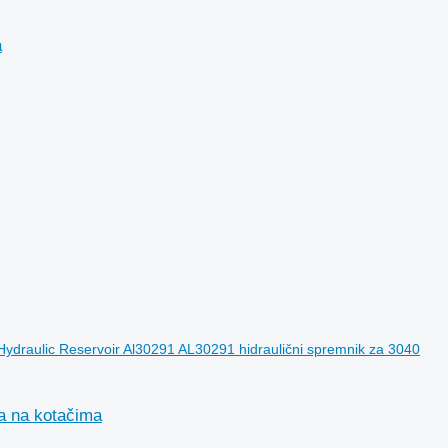
a
draulic Reservoir Al30291 AL30291 hidraulični spremnik za 3040
a na kotačima