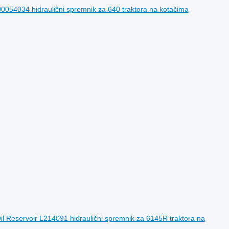
00054034 hidraulični spremnik za 640 traktora na kotačima
il Reservoir L214091 hidraulični spremnik za 6145R traktora na