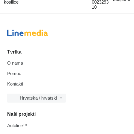
kosilice
0023293
10
Tvrtka
O nama
Pomoć
Kontakti
Hrvatska / hrvatski
Naši projekti
Autoline™