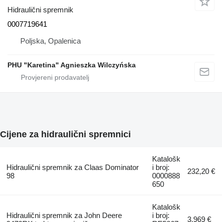
Hidraulični spremnik
0007719641
Poljska, Opalenica
PHU "Karetina" Agnieszka Wilczyńska
Cijene za hidraulični spremnici
Katalošk
Hidraulični spremnik za Claas Dominator
i broj:
232,20 €
98
0000888
650
Katalošk
Hidraulični spremnik za John Deere
i broj:
3.969 €