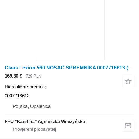
Claas Lexion 560 NOSAČ SPREMNIKA 0007716613 (Hidraulični spremnik) za Claas Lexion 560 kombajna
169,30 €
729 PLN
Hidraulični spremnik
0007716613
Poljska, Opalenica
PHU "Karetina" Agnieszka Wilczyńska