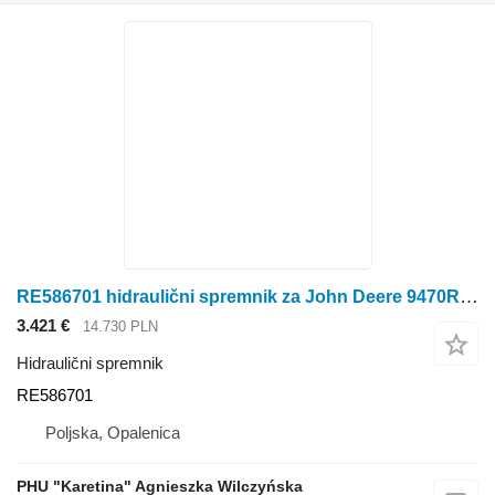
RE586701 hidraulični spremnik za John Deere 9470RX traktora gusjeničara
3.421 €
14.730 PLN
Hidraulični spremnik
RE586701
Poljska, Opalenica
PHU "Karetina" Agnieszka Wilczyńska