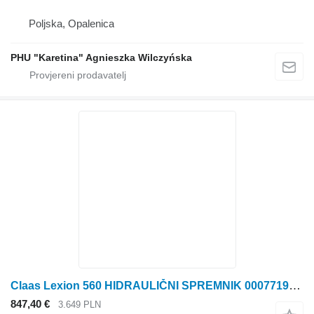
Poljska, Opalenica
PHU "Karetina" Agnieszka Wilczyńska
Claas Lexion 560 HIDRAULIČNI SPREMNIK 0007719641 (Hidraulički spremnik) za Claas Lexion 560 kombajna za žito
847,40 €
3.649 PLN