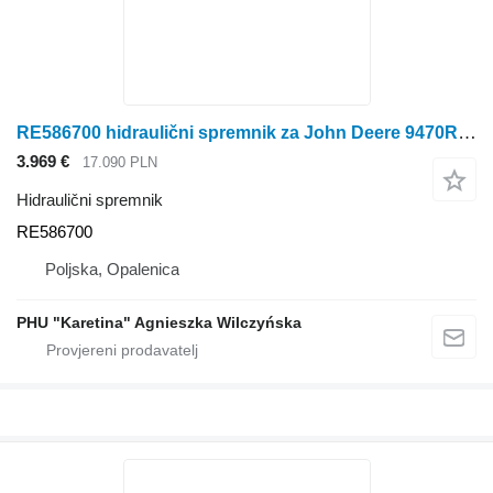
RE586700 hidraulični spremnik za John Deere 9470RX traktora gusjeničara
3.969 €
17.090 PLN
Hidraulični spremnik
RE586700
Poljska, Opalenica
PHU "Karetina" Agnieszka Wilczyńska