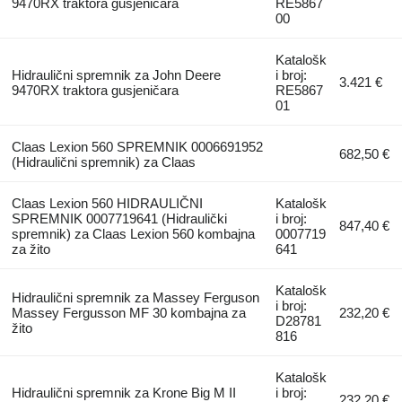
9470RX traktora gusjeničara
RE5867
00
Katalošk
Hidraulični spremnik za John Deere
i broj:
3.421 €
9470RX traktora gusjeničara
RE5867
01
Claas Lexion 560 SPREMNIK 0006691952
682,50 €
(Hidraulični spremnik) za Claas
Claas Lexion 560 HIDRAULIČNI
Katalošk
SPREMNIK 0007719641 (Hidraulički
i broj:
847,40 €
spremnik) za Claas Lexion 560 kombajna
0007719
za žito
641
Katalošk
Hidraulični spremnik za Massey Ferguson
i broj:
Massey Fergusson MF 30 kombajna za
232,20 €
D28781
žito
816
Katalošk
Hidraulični spremnik za Krone Big M II
i broj:
232,20 €