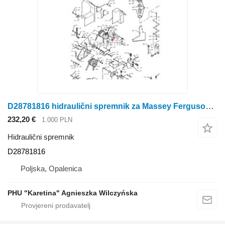
D28781816 hidraulični spremnik za Massey Ferguson Massey Fergusson MF 30 kombajna za žito
232,20 €
1.000 PLN
Hidraulični spremnik
D28781816
Poljska, Opalenica
PHU "Karetina" Agnieszka Wilczyńska