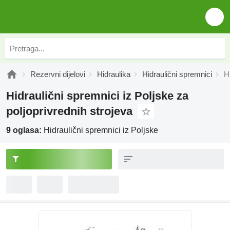
Rezervni dijelovi
Hidraulika
Hidraulični spremnici
H
Hidraulični spremnici iz Poljske za
poljoprivrednih strojeva
9 oglasa:
Hidraulični spremnici iz Poljske