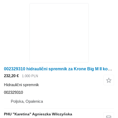
002329310 hidraulični spremnik za Krone Big M II kosilice
232,20 €
1.000 PLN
Hidraulični spremnik
002329310
Poljska, Opalenica
PHU "Karetina" Agnieszka Wilczyńska