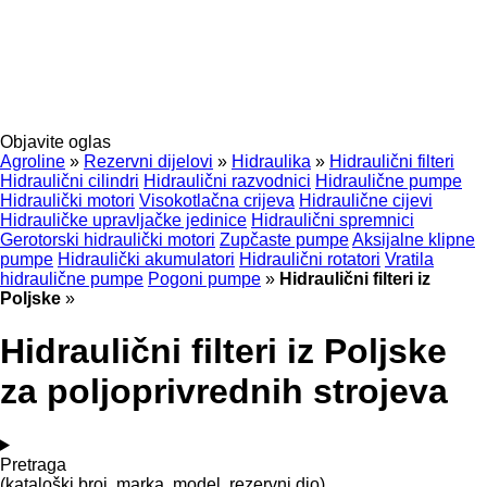
Objavite oglas
Agroline
»
Rezervni dijelovi
»
Hidraulika
»
Hidraulični filteri
Hidraulični cilindri
Hidraulični razvodnici
Hidraulične pumpe
Hidraulički motori
Visokotlačna crijeva
Hidraulične cijevi
Hidrauličke upravljačke jedinice
Hidraulični spremnici
Gerotorski hidraulički motori
Zupčaste pumpe
Aksijalne klipne
pumpe
Hidraulički akumulatori
Hidraulični rotatori
Vratila
hidraulične pumpe
Pogoni pumpe
»
Hidraulični filteri iz
Poljske
»
Hidraulični filteri iz Poljske
za poljoprivrednih strojeva
Pretraga
(kataloški broj, marka, model, rezervni dio)