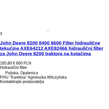
3
John Deere 8200 8400 8600 Filter hidraulične
tekućine AXE64212 AXE82466 hidraulični filter
za John Deere 8200 traktora na kotačima
185,80 €
800 PLN
Hidraulični filter
Poljska, Opalenica
PHU "Karetina" Agnieszka Wilczyńska
Kontaktirajte prodavatelja