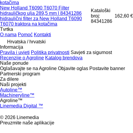
kotačima
New Holland T6090 T6070 Filter
Kataloški
hidrauličkog ulja 289,5 mm l 84341286
broj:
162,60 €
hidraulični filter za New Holland T6090
84341286
T6070 traktora na kotačima
Tvrtka
O nama
Pomoć
Kontakti
Hrvatska / hrvatski
Informacija
Pravila i uvjeti
Politika privatnosti
Savjeti za sigurnost
Recenzije o Agroline
Katalog brendova
Naše ponude
Oglašavajte se na Agroline
Objavite oglas
Postavite banner
Partnerski program
Za dilere
Naši projekti
Autoline™
Machineryline™
Agroline™
Linemedia Digital ™
© 2026 Linemedia
Preuzmite naše aplikacije