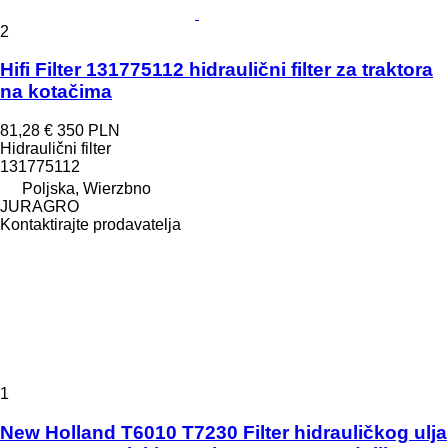
2
Hifi Filter 131775112 hidraulični filter za traktora
na kotačima
81,28 €
350 PLN
Hidraulični filter
131775112
Poljska, Wierzbno
JURAGRO
Kontaktirajte prodavatelja
1
New Holland T6010 T7230 Filter hidrauličkog ulja