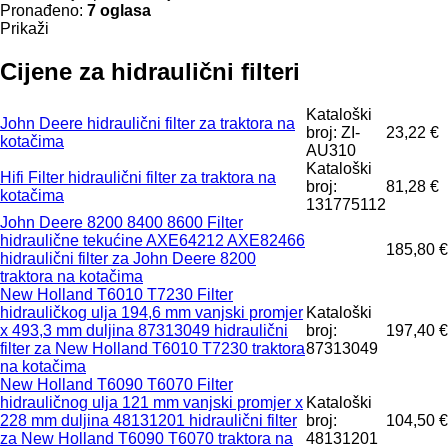
Pronađeno:
7 oglasa
Prikaži
Cijene za hidraulični filteri
Kataloški
John Deere hidraulični filter za traktora na
broj: ZI-
23,22 €
kotačima
AU310
Kataloški
Hifi Filter hidraulični filter za traktora na
broj:
81,28 €
kotačima
131775112
John Deere 8200 8400 8600 Filter
hidraulične tekućine AXE64212 AXE82466
185,80 €
hidraulični filter za John Deere 8200
traktora na kotačima
New Holland T6010 T7230 Filter
hidrauličkog ulja 194,6 mm vanjski promjer
Kataloški
x 493,3 mm duljina 87313049 hidraulični
broj:
197,40 €
filter za New Holland T6010 T7230 traktora
87313049
na kotačima
New Holland T6090 T6070 Filter
hidrauličnog ulja 121 mm vanjski promjer x
Kataloški
228 mm duljina 48131201 hidraulični filter
broj:
104,50 €
za New Holland T6090 T6070 traktora na
48131201