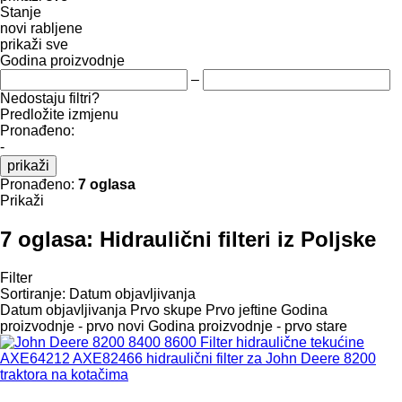
Stanje
novi
rabljene
prikaži sve
Godina proizvodnje
–
Nedostaju filtri?
Predložite izmjenu
Pronađeno:
-
prikaži
Pronađeno:
7 oglasa
Prikaži
7 oglasa:
Hidraulični filteri iz Poljske
Filter
Sortiranje
:
Datum objavljivanja
Datum objavljivanja
Prvo skupe
Prvo jeftine
Godina
proizvodnje - prvo novi
Godina proizvodnje - prvo stare