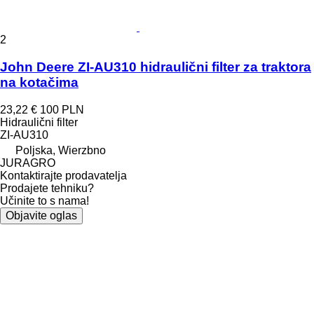
2
John Deere ZI-AU310 hidraulični filter za traktora
na kotačima
23,22 €
100 PLN
Hidraulični filter
ZI-AU310
Poljska, Wierzbno
JURAGRO
Kontaktirajte prodavatelja
Prodajete tehniku?
Učinite to s nama!
Objavite oglas