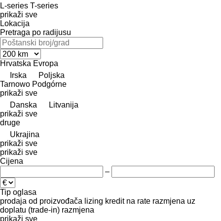
L-series
T-series
prikaži sve
Lokacija
Pretraga po radijusu
Hrvatska
Evropa
Irska
Poljska
Tarnowo Podgórne
prikaži sve
Danska
Litvanija
prikaži sve
druge
Ukrajina
prikaži sve
prikaži sve
Cijena
–
Tip oglasa
prodaja
od proizvođača
lizing
kredit
na rate
razmjena uz
doplatu (trade-in)
razmjena
prikaži sve