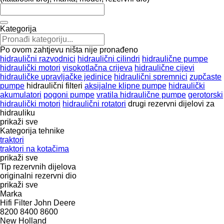
Kategorija
Po ovom zahtjevu ništa nije pronađeno
hidraulični razvodnici
hidraulični cilindri
hidraulične pumpe
hidraulički motori
visokotlačna crijeva
hidraulične cijevi
hidrauličke upravljačke jedinice
hidraulični spremnici
zupčaste
pumpe
hidraulični filteri
aksijalne klipne pumpe
hidraulički
akumulatori
pogoni pumpe
vratila hidraulične pumpe
gerotorski
hidraulički motori
hidraulični rotatori
drugi rezervni dijelovi za
hidrauliku
prikaži sve
Kategorija tehnike
traktori
traktori na kotačima
prikaži sve
Tip rezervnih dijelova
originalni rezervni dio
prikaži sve
Marka
Hifi Filter
John Deere
8200
8400
8600
New Holland