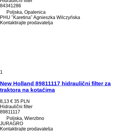
Hidraulični filter
84341286
Poljska, Opalenica
PHU "Karetina" Agnieszka Wilczyńska
Kontaktirajte prodavatelja
1
New Holland 89811117 hidraulični filter za
traktora na kotačima
8,13 €
35 PLN
Hidraulični filter
89811117
Poljska, Wierzbno
JURAGRO
Kontaktirajte prodavatelja