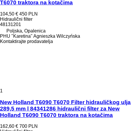
T6070 traktora na kotačima
104,50 €
450 PLN
Hidraulični filter
48131201
Poljska, Opalenica
PHU "Karetina" Agnieszka Wilczyńska
Kontaktirajte prodavatelja
1
New Holland T6090 T6070 Filter hidrauličkog ulja
289,5 mm l 84341286 hidraulični filter za New
Holland T6090 T6070 traktora na kotačima
162,60 €
700 PLN