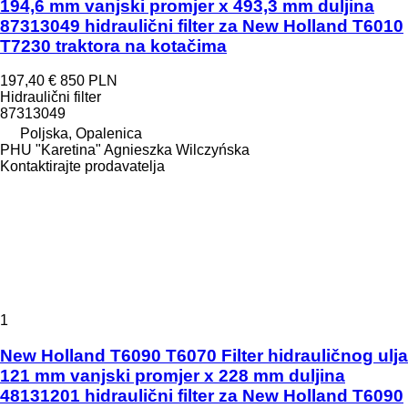
194,6 mm vanjski promjer x 493,3 mm duljina
87313049 hidraulični filter za New Holland T6010
T7230 traktora na kotačima
197,40 €
850 PLN
Hidraulični filter
87313049
Poljska, Opalenica
PHU "Karetina" Agnieszka Wilczyńska
Kontaktirajte prodavatelja
1
New Holland T6090 T6070 Filter hidrauličnog ulja
121 mm vanjski promjer x 228 mm duljina
48131201 hidraulični filter za New Holland T6090