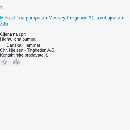
1
Hidraulična pumpa za Massey Ferguson 31 kombajna za
žito
Cijena na upit
Hidraulična pumpa
Danska, Hemmet
Chr. Nielsen - Tingheden A/S
Kontaktirajte prodavatelja