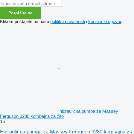
Potpišite se
Klikom pristajete na našu
politiku privatnosti
i
korisnički ugovor
.
hidraulična pumpa za Massey
Ferguson 9280 kombajna za žito
15
Hidraulična pumpa za Massey Ferguson 9280 kombajna za