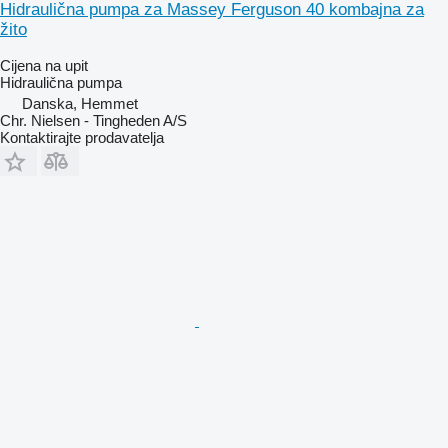
Hidraulična pumpa za Massey Ferguson 40 kombajna za
žito
Cijena na upit
Hidraulična pumpa
Danska, Hemmet
Chr. Nielsen - Tingheden A/S
Kontaktirajte prodavatelja