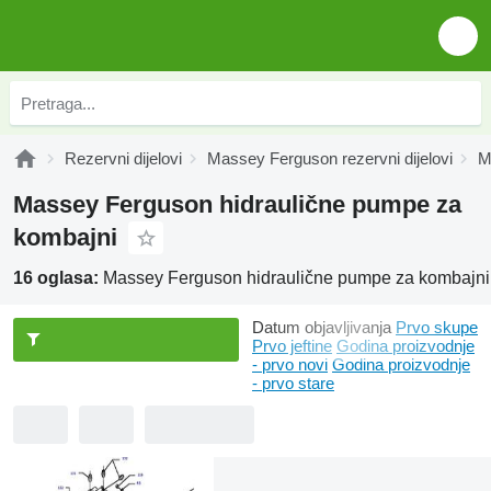
Rezervni dijelovi
Massey Ferguson rezervni dijelovi
M
Massey Ferguson hidraulične pumpe za
kombajni
16 oglasa:
Massey Ferguson hidraulične pumpe za kombajni
Datum objavljivanja
Prvo skupe
Prvo jeftine
Godina proizvodnje
- prvo novi
Godina proizvodnje
- prvo stare