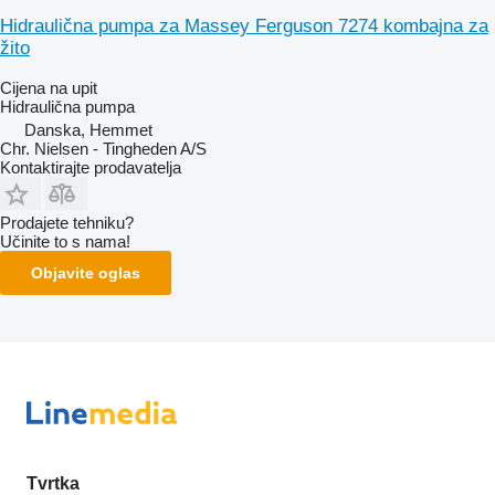
Hidraulična pumpa za Massey Ferguson 7274 kombajna za
žito
Cijena na upit
Hidraulična pumpa
Danska, Hemmet
Chr. Nielsen - Tingheden A/S
Kontaktirajte prodavatelja
Prodajete tehniku?
Učinite to s nama!
Objavite oglas
Tvrtka