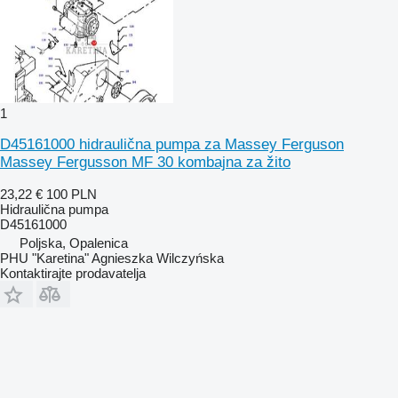
1
D45161000 hidraulična pumpa za Massey Ferguson
Massey Fergusson MF 30 kombajna za žito
23,22 €
100 PLN
Hidraulična pumpa
D45161000
Poljska, Opalenica
PHU "Karetina" Agnieszka Wilczyńska
Kontaktirajte prodavatelja