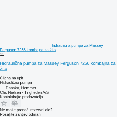
hidraulična pumpa za Massey
Ferguson 7256 kombajna za žito
11
Hidraulična pumpa za Massey Ferguson 7256 kombajna za
žito
Cijena na upit
Hidraulična pumpa
Danska, Hemmet
Chr. Nielsen - Tingheden A/S
Kontaktirajte prodavatelja
Ne može pronaći rezervni dio?
Pošaljite zahtjev odmah!