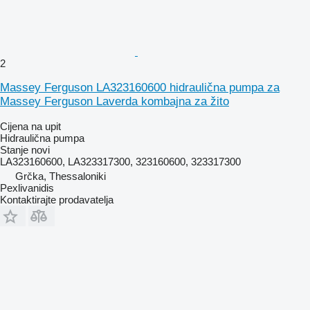
2
Massey Ferguson LA323160600 hidraulična pumpa za
Massey Ferguson Laverda kombajna za žito
Cijena na upit
Hidraulična pumpa
Stanje
novi
LA323160600, LA323317300, 323160600, 323317300
Grčka, Thessaloniki
Pexlivanidis
Kontaktirajte prodavatelja