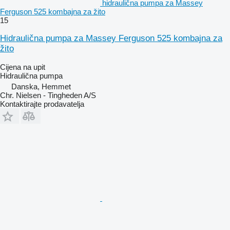
hidraulična pumpa za Massey
Ferguson 525 kombajna za žito
15
Hidraulična pumpa za Massey Ferguson 525 kombajna za
žito
Cijena na upit
Hidraulična pumpa
Danska, Hemmet
Chr. Nielsen - Tingheden A/S
Kontaktirajte prodavatelja