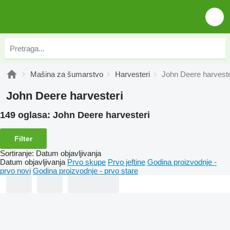
Mašina za šumarstvo
Harvesteri
John Deere harveste
John Deere harvesteri
149 oglasa:
John Deere harvesteri
Filter
Sortiranje
:
Datum objavljivanja
Datum objavljivanja
Prvo skupe
Prvo jeftine
Godina proizvodnje -
prvo novi
Godina proizvodnje - prvo stare