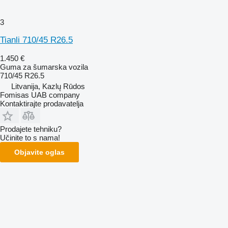
3
Tianli 710/45 R26.5
1.450 €
Guma za šumarska vozila
710/45 R26.5
Litvanija, Kazlų Rūdos
Fomisas UAB company
Kontaktirajte prodavatelja
Prodajete tehniku?
Učinite to s nama!
Objavite oglas