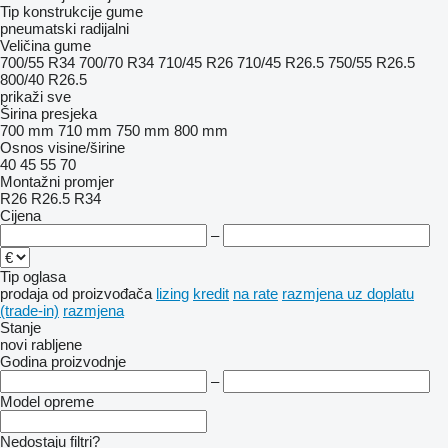
Tip konstrukcije gume
pneumatski radijalni
Veličina gume
700/55 R34
700/70 R34
710/45 R26
710/45 R26.5
750/55 R26.5
800/40 R26.5
prikaži sve
Širina presjeka
700 mm
710 mm
750 mm
800 mm
Osnos visine/širine
40
45
55
70
Montažni promjer
R26
R26.5
R34
Cijena
–
Tip oglasa
prodaja
od proizvođača
lizing
kredit
na rate
razmjena uz doplatu
(trade-in)
razmjena
Stanje
novi
rabljene
Godina proizvodnje
–
Model opreme
Nedostaju filtri?