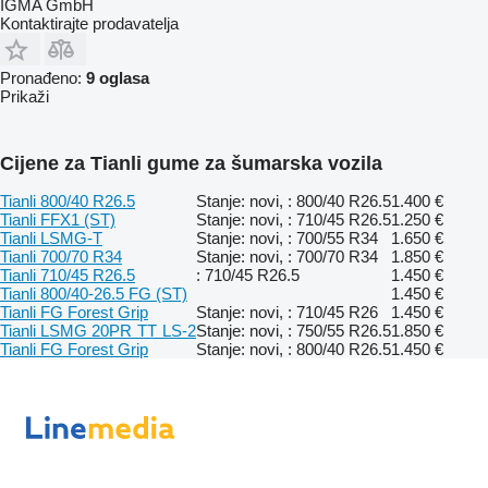
IGMA GmbH
Kontaktirajte prodavatelja
Pronađeno:
9 oglasa
Prikaži
Cijene za Tianli gume za šumarska vozila
Tianli 800/40 R26.5
Stanje: novi, : 800/40 R26.5
1.400 €
Tianli FFX1 (ST)
Stanje: novi, : 710/45 R26.5
1.250 €
Tianli LSMG-T
Stanje: novi, : 700/55 R34
1.650 €
Tianli 700/70 R34
Stanje: novi, : 700/70 R34
1.850 €
Tianli 710/45 R26.5
: 710/45 R26.5
1.450 €
Tianli 800/40-26.5 FG (ST)
1.450 €
Tianli FG Forest Grip
Stanje: novi, : 710/45 R26
1.450 €
Tianli LSMG 20PR TT LS-2
Stanje: novi, : 750/55 R26.5
1.850 €
Tianli FG Forest Grip
Stanje: novi, : 800/40 R26.5
1.450 €