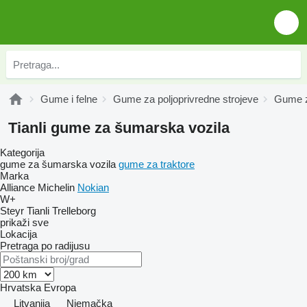
Gume i felne
Gume za poljoprivredne strojeve
Gume z
Tianli gume za šumarska vozila
Kategorija
gume za šumarska vozila
gume za traktore
Marka
Alliance
Michelin
Nokian
W+
Steyr
Tianli
Trelleborg
prikaži sve
Lokacija
Pretraga po radijusu
Hrvatska
Evropa
Litvanija
Njemačka