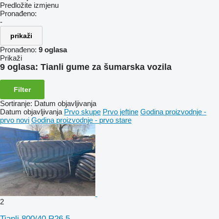
Predložite izmjenu
Pronađeno:
-
prikaži
Pronađeno:
9 oglasa
Prikaži
9 oglasa:
Tianli gume za šumarska vozila
Filter
Sortiranje
:
Datum objavljivanja
Datum objavljivanja
Prvo skupe
Prvo jeftine
Godina proizvodnje -
prvo novi
Godina proizvodnje - prvo stare
2
Tianli 800/40 R26.5