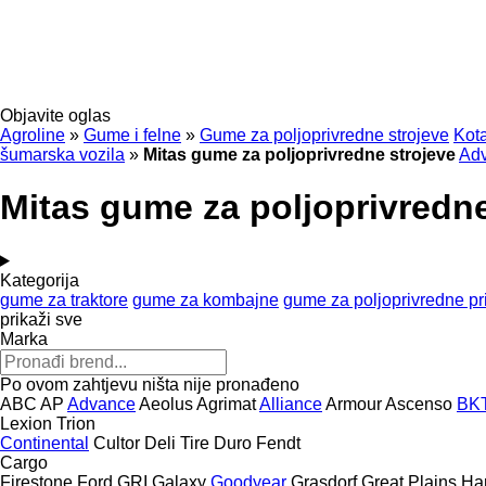
Objavite oglas
Agroline
»
Gume i felne
»
Gume za poljoprivredne strojeve
Kota
šumarska vozila
»
Mitas gume za poljoprivredne strojeve
Ad
Mitas gume za poljoprivredne
Kategorija
gume za traktore
gume za kombajne
gume za poljoprivredne pr
prikaži sve
Marka
Po ovom zahtjevu ništa nije pronađeno
ABC
AP
Advance
Aeolus
Agrimat
Alliance
Armour
Ascenso
BK
Lexion
Trion
Continental
Cultor
Deli Tire
Duro
Fendt
Cargo
Firestone
Ford
GRI
Galaxy
Goodyear
Grasdorf
Great Plains
Ha