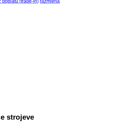
 doplatu (trade-in)
razmjena
e strojeve