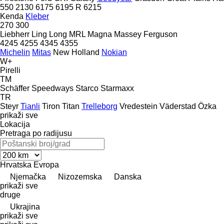
550
2130
6175
6195 R
6215
Kenda
Kleber
270
300
Liebherr
Ling Long
MRL
Magna
Massey Ferguson
4245
4255
4345
4355
Michelin
Mitas
New Holland
Nokian
W+
Pirelli
TM
Schäffer
Speedways
Starco
Starmaxx
TR
Steyr
Tianli
Tiron
Titan
Trelleborg
Vredestein
Väderstad
Özka
prikaži sve
Lokacija
Pretraga po radijusu
Hrvatska
Evropa
Njemačka
Nizozemska
Danska
prikaži sve
druge
Ukrajina
prikaži sve