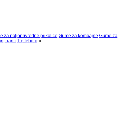
 za poljoprivredne prikolice
Gume za kombajne
Gume za
an
Tianli
Trelleborg
»