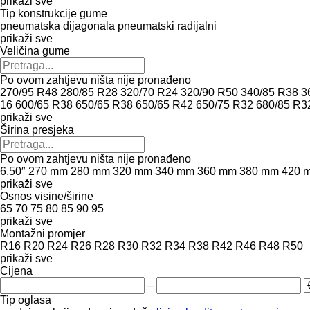
prikaži sve
Tip konstrukcije gume
pneumatska dijagonala
pneumatski radijalni
prikaži sve
Veličina gume
Po ovom zahtjevu ništa nije pronađeno
270/95 R48
280/85 R28
320/70 R24
320/90 R50
340/85 R38
3
16
600/65 R38
650/65 R38
650/65 R42
650/75 R32
680/85 R3
prikaži sve
Širina presjeka
Po ovom zahtjevu ništa nije pronađeno
6.50″
270 mm
280 mm
320 mm
340 mm
360 mm
380 mm
420 
prikaži sve
Osnos visine/širine
65
70
75
80
85
90
95
prikaži sve
Montažni promjer
R16
R20
R24
R26
R28
R30
R32
R34
R38
R42
R46
R48
R50
prikaži sve
Cijena
–
Tip oglasa