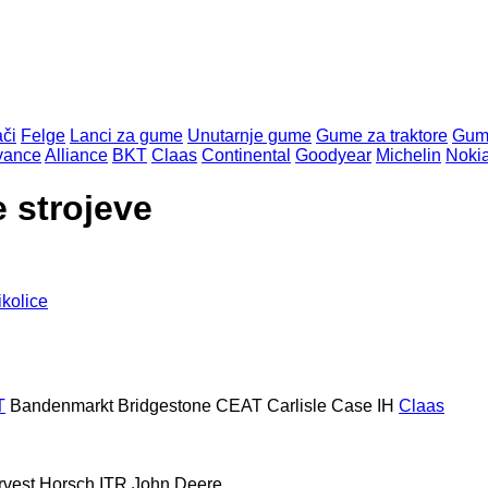
či
Felge
Lanci za gume
Unutarnje gume
Gume za traktore
Gume
vance
Alliance
BKT
Claas
Continental
Goodyear
Michelin
Noki
 strojeve
ikolice
T
Bandenmarkt
Bridgestone
CEAT
Carlisle
Case IH
Claas
rvest
Horsch
ITR
John Deere