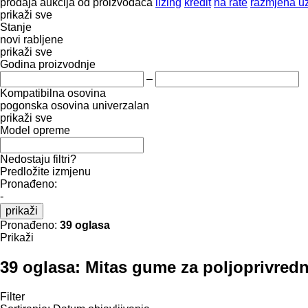
prodaja
aukcija
od proizvođača
lizing
kredit
na rate
razmjena uz
prikaži sve
Stanje
novi
rabljene
prikaži sve
Godina proizvodnje
–
Kompatibilna osovina
pogonska osovina
univerzalan
prikaži sve
Model opreme
Nedostaju filtri?
Predložite izmjenu
Pronađeno:
-
prikaži
Pronađeno:
39 oglasa
Prikaži
39 oglasa:
Mitas gume za poljoprivredn
Filter