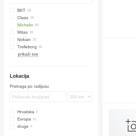
BKT
Claas
Michelin
Lexion
Cargo
550
270
4245
Mitas
Trion
2130
300
4255
Nokian
6175
4345
Trelleborg
6195 R
4355
W+
TM
TR
prikaži sve
6215
Lokacija
Pretraga po radijusu
Hrvatska
Evropa
druge
Njemačka
Poljska
Ukrajina