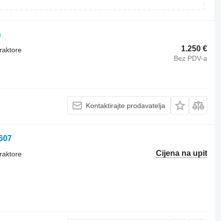
n
1.250 €
raktore
Bez PDV-a
Kontaktirajte prodavatelja
607
Cijena na upit
raktore