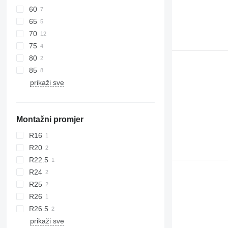
60
65
70
75
80
85
prikaži sve
Montažni promjer
R16
R20
R22.5
R24
R25
R26
R26.5
prikaži sve