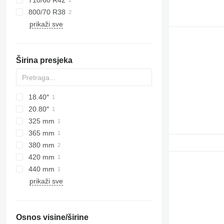
710/60 R42
800/70 R38
prikaži sve
Širina presjeka
18.40″
20.80″
325 mm
365 mm
380 mm
420 mm
440 mm
prikaži sve
Osnos visine/širine