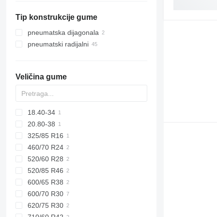
Litvanija
Tip konstrukcije gume
Danska
Belgija
pneumatska dijagonala
Rumunjska
pneumatski radijalni
Norveška
Nizozemska
Veličina gume
prikaži sve
18.40-34
20.80-38
325/85 R16
460/70 R24
520/60 R28
520/85 R46
600/65 R38
600/70 R30
620/75 R30